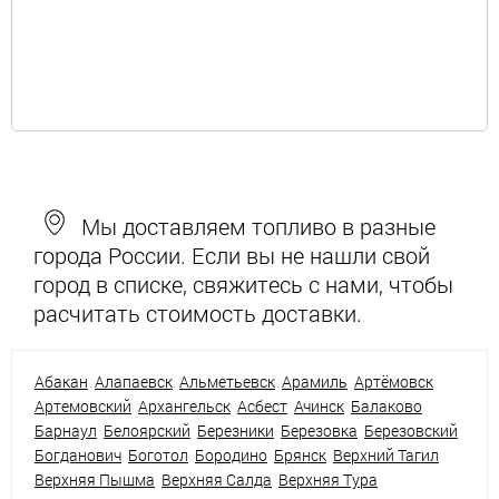
Мы доставляем топливо в разные
города России. Если вы не нашли свой
город в списке, свяжитесь с нами, чтобы
расчитать стоимость доставки.
Абакан
Алапаевск
Альметьевск
Арамиль
Артёмовск
Артемовский
Архангельск
Асбест
Ачинск
Балаково
Барнаул
Белоярский
Березники
Березовка
Березовский
Богданович
Боготол
Бородино
Брянск
Верхний Тагил
Верхняя Пышма
Верхняя Салда
Верхняя Тура