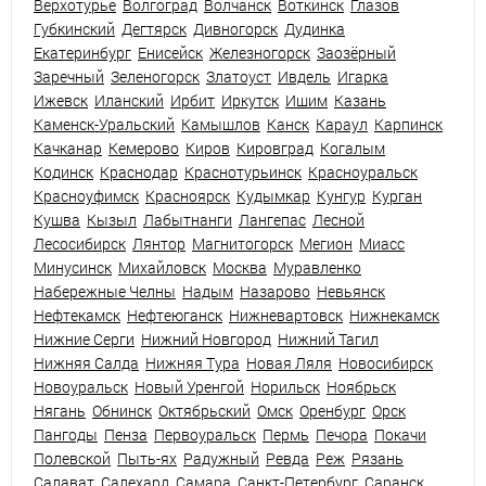
Верхотурье
Волгоград
Волчанск
Воткинск
Глазов
Губкинский
Дегтярск
Дивногорск
Дудинка
Екатеринбург
Енисейск
Железногорск
Заозёрный
Заречный
Зеленогорск
Златоуст
Ивдель
Игарка
Ижевск
Иланский
Ирбит
Иркутск
Ишим
Казань
Каменск-Уральский
Камышлов
Канск
Караул
Карпинск
Качканар
Кемерово
Киров
Кировград
Когалым
Кодинск
Краснодар
Краснотурьинск
Красноуральск
Красноуфимск
Красноярск
Кудымкар
Кунгур
Курган
Кушва
Кызыл
Лабытнанги
Лангепас
Лесной
Лесосибирск
Лянтор
Магнитогорск
Мегион
Миасс
Минусинск
Михайловск
Москва
Муравленко
Набережные Челны
Надым
Назарово
Невьянск
Нефтекамск
Нефтеюганск
Нижневартовск
Нижнекамск
Нижние Серги
Нижний Новгород
Нижний Тагил
Нижняя Салда
Нижняя Тура
Новая Ляля
Новосибирск
Новоуральск
Новый Уренгой
Норильск
Ноябрьск
Нягань
Обнинск
Октябрьский
Омск
Оренбург
Орск
Пангоды
Пенза
Первоуральск
Пермь
Печора
Покачи
Полевской
Пыть-ях
Радужный
Ревда
Реж
Рязань
Салават
Салехард
Самара
Санкт-Петербург
Саранск