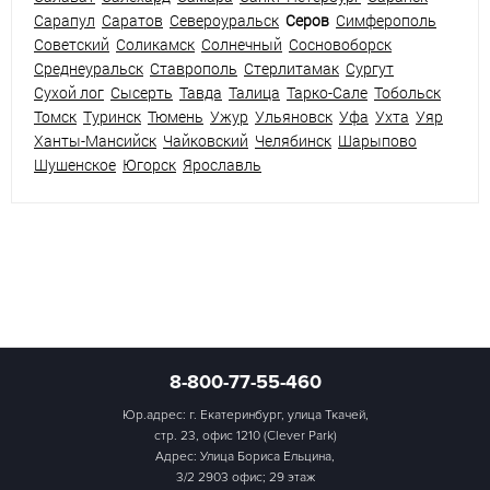
Сарапул
Саратов
Североуральск
Серов
Симферополь
Советский
Соликамск
Солнечный
Сосновоборск
Среднеуральск
Ставрополь
Стерлитамак
Сургут
Сухой лог
Сысерть
Тавда
Талица
Тарко-Сале
Тобольск
Томск
Туринск
Тюмень
Ужур
Ульяновск
Уфа
Ухта
Уяр
Ханты-Мансийск
Чайковский
Челябинск
Шарыпово
Шушенское
Югорск
Ярославль
8-800-77-55-460
Юр.адрес: г. Екатеринбург, улица Ткачей,
стр. 23, офис 1210 (Clever Park)
Адрес: Улица Бориса Ельцина,
3/2 2903 офис; 29 этаж