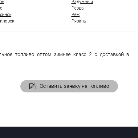
он
Радужный
с
Ревда
синск
Реж
йловск
Рязань
льное топливо оптом зимнее класс 2 с доставкой в
Оставить заявку на топливо