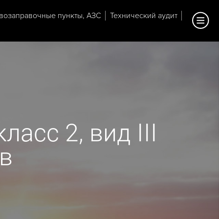
возаправочные пункты, АЗС
Технический аудит
асс 2, вид III
ов