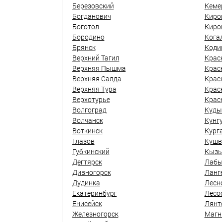
Березовский
Кеме
Богданович
Киро
Боготол
Киро
Бородино
Кога
Брянск
Коди
Верхний Тагил
Крас
Верхняя Пышма
Крас
Верхняя Салда
Крас
Верхняя Тура
Крас
Верхотурье
Крас
Волгоград
Куды
Волчанск
Кунг
Воткинск
Кург
Глазов
Кушв
Губкинский
Кыз
Дегтярск
Лабы
Дивногорск
Ланг
Дудинка
Лесн
Екатеринбург
Лесо
Енисейск
Лянт
Железногорск
Магн