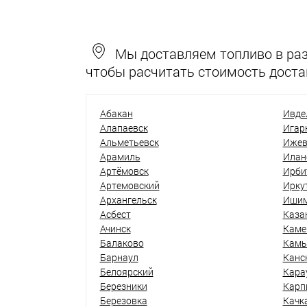
Мы доставляем топливо в разн
чтобы расчитать стоимость доста
Абакан
Ивде
Алапаевск
Игар
Альметьевск
Ижев
Арамиль
Илан
Артёмовск
Ирби
Артемовский
Ирку
Архангельск
Иши
Асбест
Каза
Ачинск
Каме
Балаково
Кам
Барнаул
Канс
Белоярский
Кара
Березники
Карп
Березовка
Качк