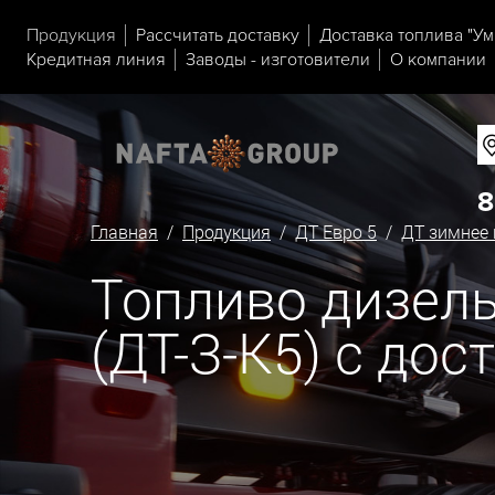
Продукция
Рассчитать доставку
Доставка топлива "Ум
Кредитная линия
Заводы - изготовители
О компании
8
Главная
/
Продукция
/
ДТ Евро 5
/
ДТ зимнее 
Топливо дизельн
(ДТ-З-К5) с дос