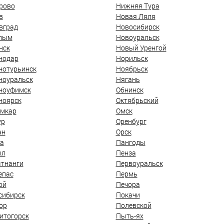
рово
Нижняя Тура
в
Новая Ляля
вград
Новосибирск
лым
Новоуральск
нск
Новый Уренгой
нодар
Норильск
нотурьинск
Ноябрьск
ноуральск
Нягань
ноуфимск
Обнинск
ноярск
Октябрьский
мкар
Омск
ур
Оренбург
ан
Орск
а
Пангоды
ыл
Пенза
тнанги
Первоуральск
епас
Пермь
ой
Печора
сибирск
Покачи
ор
Полевской
итогорск
Пыть-ях