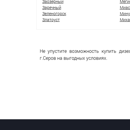
Заозёрный
Меги
Заречный
Миас
Зеленогорск
Мину
Златоуст
Миха
Не упустите возможность купить дизе
г.Серов на выгодных условиях.