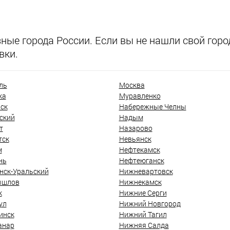
ые города России. Если вы не нашли свой город
вки.
ль
Москва
ка
Муравленко
ск
Набережные Челны
ский
Надым
т
Назарово
тск
Невьянск
м
Нефтекамск
нь
Нефтеюганск
нск-Уральский
Нижневартовск
ышлов
Нижнекамск
к
Нижние Серги
ул
Нижний Новгород
инск
Нижний Тагил
анар
Нижняя Салда