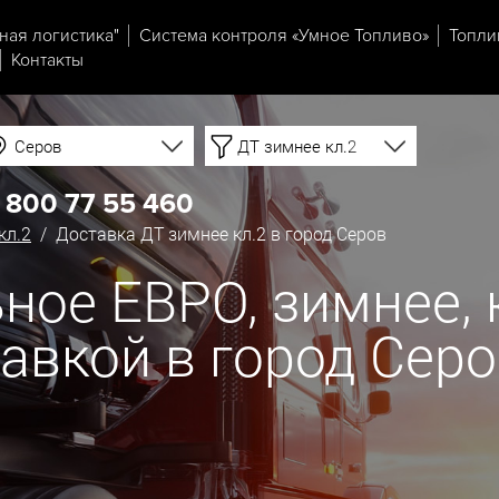
ная логистика"
Система контроля «Умное Топливо»
Топли
Контакты
Серов
ДТ зимнее кл.2
 800 77 55 460
кл.2
/ Доставка ДТ зимнее кл.2 в город Серов
ое ЕВРО, зимнее, кл
тавкой в город Сер