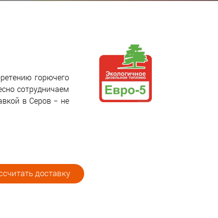
бретению горючего
есно сотрудничаем
авкой в Серов − не
считать доставку