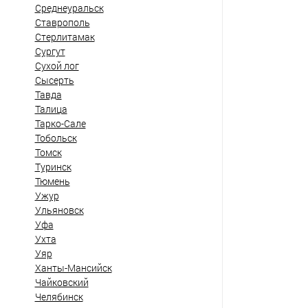
Среднеуральск
Ставрополь
Стерлитамак
Сургут
Сухой лог
Сысерть
Тавда
Талица
Тарко-Сале
Тобольск
Томск
Туринск
Тюмень
Ужур
Ульяновск
Уфа
Ухта
Уяр
Ханты-Мансийск
Чайковский
Челябинск