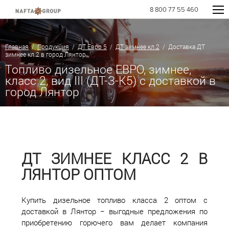
8 800 77 55 460
Главная
/
Продукция
/
ДТ Евро 5
/
ДТ зимнее кл.2
/ Доставка ДТ
зимнее кл.2 в город Лянтор
Топливо дизельное ЕВРО, зимнее,
класс 2, вид III (ДТ-З-К5) с доставкой в
город Лянтор
ДТ ЗИМНЕЕ КЛАСС 2 В
ЛЯНТОР ОПТОМ
Купить дизельное топливо класса 2 оптом с
доставкой в Лянтор − выгодные предложения по
приобретению горючего вам делает компания