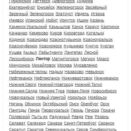
Губкинский
Дегтярск
Дивногорск
Дудинка
Екатеринбург
Енисейск
Железногорск
Заозёрный
Заречный
Зеленогорск
Златоуст
Ивдель
Игарка
Ижевск
Иланский
Ирбит
Иркутск
Ишим
Казань
Каменск-Уральский
Камышлов
Канск
Караул
Карпинск
Качканар
Кемерово
Киров
Кировград
Когалым
Кодинск
Краснодар
Краснотурьинск
Красноуральск
Красноуфимск
Красноярск
Кудымкар
Кунгур
Курган
Кушва
Кызыл
Лабытнанги
Лангепас
Лесной
Лесосибирск
Лянтор
Магнитогорск
Мегион
Миасс
Минусинск
Михайловск
Москва
Муравленко
Набережные Челны
Надым
Назарово
Невьянск
Нефтекамск
Нефтеюганск
Нижневартовск
Нижнекамск
Нижние Серги
Нижний Новгород
Нижний Тагил
Нижняя Салда
Нижняя Тура
Новая Ляля
Новосибирск
Новоуральск
Новый Уренгой
Норильск
Ноябрьск
Нягань
Обнинск
Октябрьский
Омск
Оренбург
Орск
Пангоды
Пенза
Первоуральск
Пермь
Печора
Покачи
Полевской
Пыть-ях
Радужный
Ревда
Реж
Рязань
Салават
Салехард
Самара
Санкт-Петербург
Саранск
Сарапул
Саратов
Североуральск
Серов
Симферополь