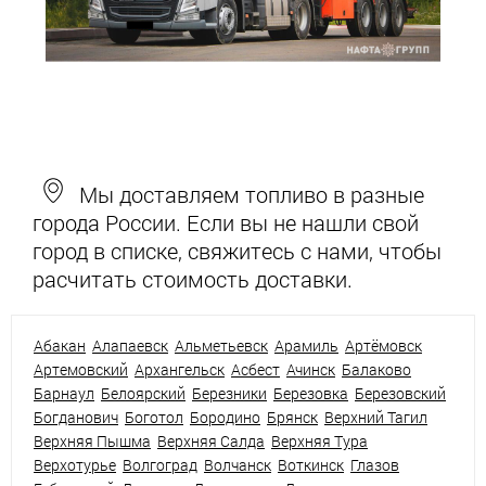
Мы доставляем топливо в разные
города России. Если вы не нашли свой
город в списке, свяжитесь с нами, чтобы
расчитать стоимость доставки.
Абакан
Алапаевск
Альметьевск
Арамиль
Артёмовск
Артемовский
Архангельск
Асбест
Ачинск
Балаково
Барнаул
Белоярский
Березники
Березовка
Березовский
Богданович
Боготол
Бородино
Брянск
Верхний Тагил
Верхняя Пышма
Верхняя Салда
Верхняя Тура
Верхотурье
Волгоград
Волчанск
Воткинск
Глазов