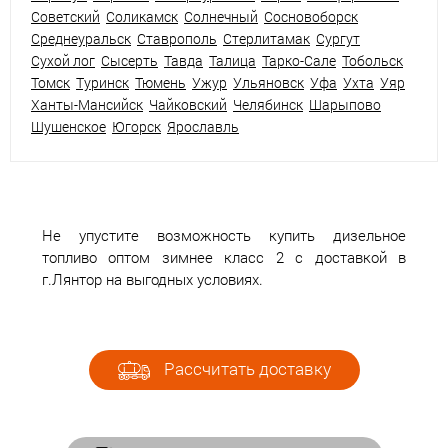
Советский
Соликамск
Солнечный
Сосновоборск
Среднеуральск
Ставрополь
Стерлитамак
Сургут
Сухой лог
Сысерть
Тавда
Талица
Тарко-Сале
Тобольск
Томск
Туринск
Тюмень
Ужур
Ульяновск
Уфа
Ухта
Уяр
Ханты-Мансийск
Чайковский
Челябинск
Шарыпово
Шушенское
Югорск
Ярославль
Не упустите возможность купить дизельное
топливо оптом зимнее класс 2 с доставкой в
г.Лянтор на выгодных условиях.
Рассчитать доставку