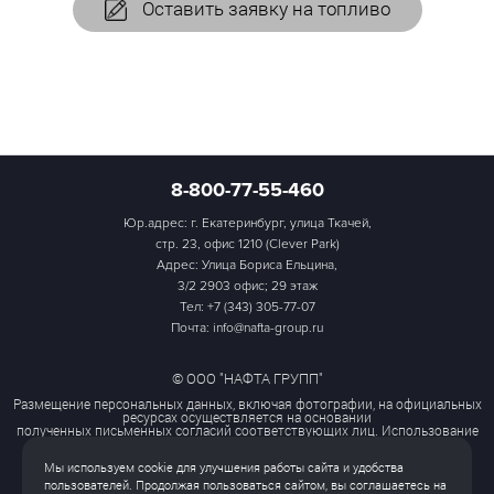
Оставить заявку на топливо
8-800-77-55-460
Юр.адрес: г. Екатеринбург, улица Ткачей,
стр. 23, офис 1210 (Clever Park)
Адрес: Улица Бориса Ельцина,
3/2 2903 офис; 29 этаж
Тел:
+7 (343) 305-77-07
Почта: info@nafta-group.ru
© ООО "НАФТА ГРУПП"
Размещение персональных данных, включая фотографии, на официальных
ресурсах осуществляется на основании
полученных письменных согласий соответствующих лиц. Использование
этих материалов третьими лицами
ограничено и допускается только с разрешения правообладателя.
Мы используем cookie для улучшения работы сайта и удобства
Политика обработки персональных данных
пользователей. Продолжая пользоваться сайтом, вы соглашаетесь на