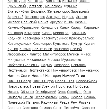
Верхотурье
Волгоград
Волчанск
Воткинск
Глазов
Губкинский
Дегтярск
Дивногорск
Дудинка
Екатеринбург
Енисейск
Железногорск
Заозёрный
Заречный
Зеленогорск
Златоуст
Ивдель
Игарка
Ижевск
Иланский
Ирбит
Иркутск
Ишим
Казань
Каменск-Уральский
Камышлов
Канск
Караул
Карпинск
Качканар
Кемерово
Киров
Кировград
Когалым
Кодинск
Краснодар
Краснотурьинск
Красноуральск
Красноуфимск
Красноярск
Кудымкар
Кунгур
Курган
Кушва
Кызыл
Лабытнанги
Лангепас
Лесной
Лесосибирск
Лянтор
Магнитогорск
Мегион
Миасс
Минусинск
Михайловск
Москва
Муравленко
Набережные Челны
Надым
Назарово
Невьянск
Нефтекамск
Нефтеюганск
Нижневартовск
Нижнекамск
Нижние Серги
Нижний Новгород
Нижний Тагил
Нижняя Салда
Нижняя Тура
Новая Ляля
Новосибирск
Новоуральск
Новый Уренгой
Норильск
Ноябрьск
Нягань
Обнинск
Октябрьский
Омск
Оренбург
Орск
Пангоды
Пенза
Первоуральск
Пермь
Печора
Покачи
Полевской
Пыть-ях
Радужный
Ревда
Реж
Рязань
Салават
Салехард
Самара
Санкт-Петербург
Саранск