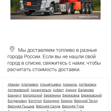
Мы доставляем топливо в разные
города России. Если вы не нашли свой
город в списке, свяжитесь с нами, чтобы
расчитать стоимость доставки.
Абакан
Алапаевск
Альметьевск
Арамиль
Артёмовск
Артемовский
Архангельск
Асбест
Ачинск
Балаково
Барнаул
Белоярский
Березники
Березовка
Березовский
Богданович
Боготол
Бородино
Брянск
Верхний Тагил
Верхняя Пышма
Верхняя Салда
Верхняя Тура