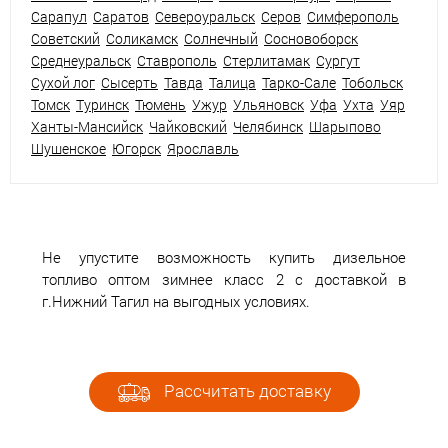
Сарапул
Саратов
Североуральск
Серов
Симферополь
Советский
Соликамск
Солнечный
Сосновоборск
Среднеуральск
Ставрополь
Стерлитамак
Сургут
Сухой лог
Сысерть
Тавда
Талица
Тарко-Сале
Тобольск
Томск
Туринск
Тюмень
Ужур
Ульяновск
Уфа
Ухта
Уяр
Ханты-Мансийск
Чайковский
Челябинск
Шарыпово
Шушенское
Югорск
Ярославль
Не упустите возможность купить дизельное
топливо оптом зимнее класс 2 с доставкой в
г.Нижний Тагил на выгодных условиях.
Рассчитать доставку