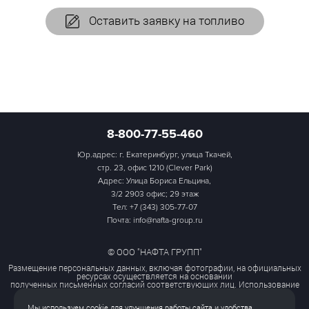
Оставить заявку на топливо
8-800-77-55-460
Юр.адрес: г. Екатеринбург, улица Ткачей,
стр. 23, офис 1210 (Clever Park)
Адрес: Улица Бориса Ельцина,
3/2 2903 офис; 29 этаж
Тел:
+7 (343) 305-77-07
Почта: info@nafta-group.ru
© ООО "НАФТА ГРУПП"
Размещение персональных данных, включая фотографии, на официальных
ресурсах осуществляется на основании
полученных письменных согласий соответствующих лиц. Использование
этих материалов третьими лицами
ограничено и допускается только с разрешения правообладателя.
Мы используем cookie для улучшения работы сайта и удобства