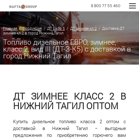
8 800 77 55 460
Главная
/
Продукция
/
ДТ Евро 5
/
ДТ зимнее кл.2
/ Доставка ДТ
зимнее кл.2 в город Нижний Тагил
Топливо дизельное ЕВРО, зимнее,
класс 2, вид III (ДТ-З-К5) с доставкой в
город Нижний Тагил
ДТ ЗИМНЕЕ КЛАСС 2 В
НИЖНИЙ ТАГИЛ ОПТОМ
Купить дизельное топливо класса 2 оптом с
доставкой в Нижний Тагил − выгодные
предложения по приобретению горючего вам