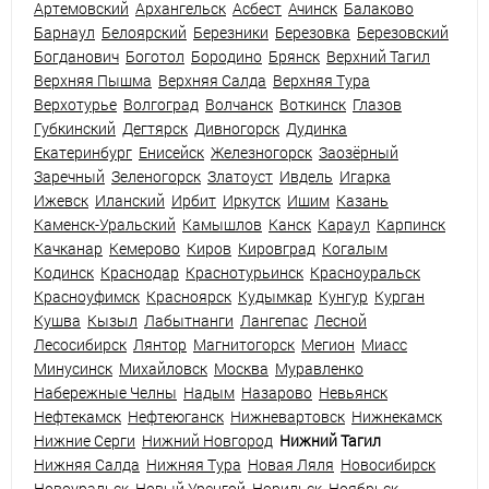
Артемовский
Архангельск
Асбест
Ачинск
Балаково
Барнаул
Белоярский
Березники
Березовка
Березовский
Богданович
Боготол
Бородино
Брянск
Верхний Тагил
Верхняя Пышма
Верхняя Салда
Верхняя Тура
Верхотурье
Волгоград
Волчанск
Воткинск
Глазов
Губкинский
Дегтярск
Дивногорск
Дудинка
Екатеринбург
Енисейск
Железногорск
Заозёрный
Заречный
Зеленогорск
Златоуст
Ивдель
Игарка
Ижевск
Иланский
Ирбит
Иркутск
Ишим
Казань
Каменск-Уральский
Камышлов
Канск
Караул
Карпинск
Качканар
Кемерово
Киров
Кировград
Когалым
Кодинск
Краснодар
Краснотурьинск
Красноуральск
Красноуфимск
Красноярск
Кудымкар
Кунгур
Курган
Кушва
Кызыл
Лабытнанги
Лангепас
Лесной
Лесосибирск
Лянтор
Магнитогорск
Мегион
Миасс
Минусинск
Михайловск
Москва
Муравленко
Набережные Челны
Надым
Назарово
Невьянск
Нефтекамск
Нефтеюганск
Нижневартовск
Нижнекамск
Нижние Серги
Нижний Новгород
Нижний Тагил
Нижняя Салда
Нижняя Тура
Новая Ляля
Новосибирск
Новоуральск
Новый Уренгой
Норильск
Ноябрьск