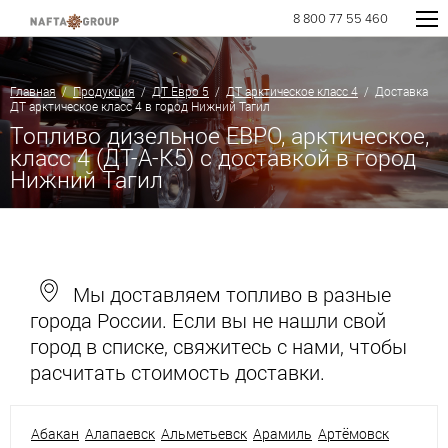
8 800 77 55 460
Главная
/
Продукция
/
ДТ Евро 5
/
ДТ арктическое класс 4
/ Доставка
ДТ арктическое класс 4 в город Нижний Тагил
Топливо дизельное ЕВРО, арктическое,
класс 4 (ДТ-А-К5) с доставкой в город
Нижний Тагил
Мы доставляем топливо в разные
города России. Если вы не нашли свой
город в списке, свяжитесь с нами, чтобы
расчитать стоимость доставки.
Абакан
Алапаевск
Альметьевск
Арамиль
Артёмовск