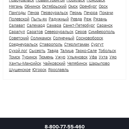
Нягань
Обнинск
Октябрьский
Омск
Оренбург
Орск
Пангоды
Пенза
Первоуральск
Пермь
Печора
Покачи
Полевской
Пыть-ях
Радужный
Ревда
Реж
Рязань
Салават
Салехард
Самара
Санкт-Петербург
Саранск
Сарапул
Саратов
Североуральск
Серов
Симферополь
Советский
Соликамск
Солнечный
Сосновоборск
Среднеуральск
Ставрополь
Стерлитамак
Сургут
Сухой лог
Сысерть
Тавда
Талица
Тарко-Сале
Тобольск
Томск
Туринск
Тюмень
Ужур
Ульяновск
Уфа
Ухта
Уяр
Ханты-Мансийск
Чайковский
Челябинск
Шарыпово
Шушенское
Югорск
Ярославль
8-800-77-55-460