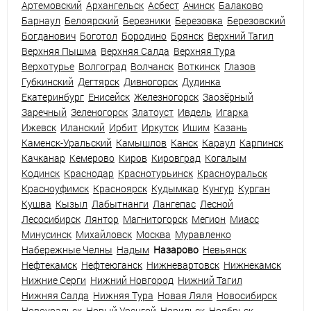
Артемовский
Архангельск
Асбест
Ачинск
Балаково
Барнаул
Белоярский
Березники
Березовка
Березовский
Богданович
Боготол
Бородино
Брянск
Верхний Тагил
Верхняя Пышма
Верхняя Салда
Верхняя Тура
Верхотурье
Волгоград
Волчанск
Воткинск
Глазов
Губкинский
Дегтярск
Дивногорск
Дудинка
Екатеринбург
Енисейск
Железногорск
Заозёрный
Заречный
Зеленогорск
Златоуст
Ивдель
Игарка
Ижевск
Иланский
Ирбит
Иркутск
Ишим
Казань
Каменск-Уральский
Камышлов
Канск
Караул
Карпинск
Качканар
Кемерово
Киров
Кировград
Когалым
Кодинск
Краснодар
Краснотурьинск
Красноуральск
Красноуфимск
Красноярск
Кудымкар
Кунгур
Курган
Кушва
Кызыл
Лабытнанги
Лангепас
Лесной
Лесосибирск
Лянтор
Магнитогорск
Мегион
Миасс
Минусинск
Михайловск
Москва
Муравленко
Набережные Челны
Надым
Назарово
Невьянск
Нефтекамск
Нефтеюганск
Нижневартовск
Нижнекамск
Нижние Серги
Нижний Новгород
Нижний Тагил
Нижняя Салда
Нижняя Тура
Новая Ляля
Новосибирск
Новоуральск
Новый Уренгой
Норильск
Ноябрьск