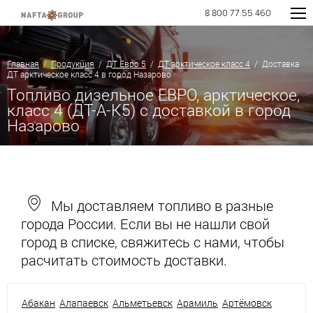
8 800 77 55 460
Главная
/
Продукция
/
ДТ Евро 5
/
ДТ арктическое класс 4
/ Доставка
ДТ арктическое класс 4 в город Назарово
Топливо дизельное ЕВРО, арктическое,
класс 4 (ДТ-А-К5) с доставкой в город
Назарово
Мы доставляем топливо в разные
города России. Если вы не нашли свой
город в списке, свяжитесь с нами, чтобы
расчитать стоимость доставки.
Абакан
Алапаевск
Альметьевск
Арамиль
Артёмовск