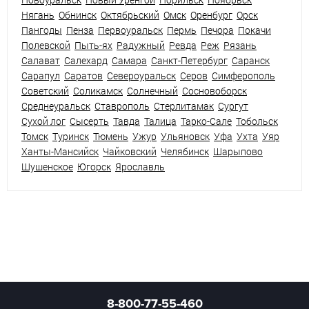
Нягань
Обнинск
Октябрьский
Омск
Оренбург
Орск
Пангоды
Пенза
Первоуральск
Пермь
Печора
Покачи
Полевской
Пыть-ях
Радужный
Ревда
Реж
Рязань
Салават
Салехард
Самара
Санкт-Петербург
Саранск
Сарапул
Саратов
Североуральск
Серов
Симферополь
Советский
Соликамск
Солнечный
Сосновоборск
Среднеуральск
Ставрополь
Стерлитамак
Сургут
Сухой лог
Сысерть
Тавда
Талица
Тарко-Сале
Тобольск
Томск
Туринск
Тюмень
Ужур
Ульяновск
Уфа
Ухта
Уяр
Ханты-Мансийск
Чайковский
Челябинск
Шарыпово
Шушенское
Югорск
Ярославль
8-800-77-55-460