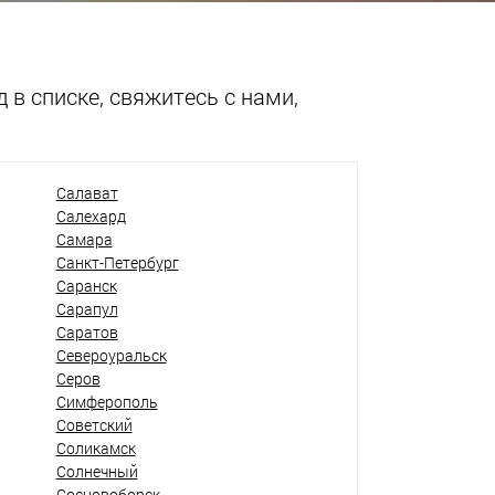
 в списке, свяжитесь с нами,
Салават
Салехард
Самара
Санкт-Петербург
Саранск
Сарапул
Саратов
Североуральск
Серов
Симферополь
Советский
Соликамск
Солнечный
Сосновоборск