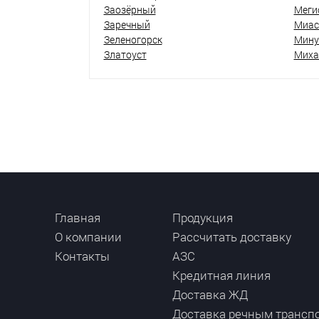
Заозёрный
Меги
Заречный
Миас
Зеленогорск
Мину
Златоуст
Миха
Главная
Продукция
О компании
Рассчитать доставку
Контакты
АЗС
Кредитная линия
Доставка ЖД
Доставка речным трансп