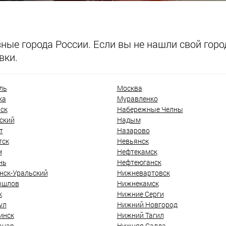
ые города России. Если вы не нашли свой город
вки.
ль
Москва
ка
Муравленко
ск
Набережные Челны
ский
Надым
т
Назарово
тск
Невьянск
м
Нефтекамск
нь
Нефтеюганск
нск-Уральский
Нижневартовск
ышлов
Нижнекамск
к
Нижние Серги
ул
Нижний Новгород
инск
Нижний Тагил
анар
Нижняя Салда