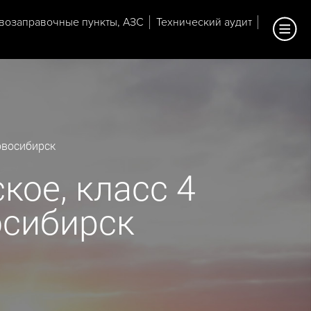
возаправочные пункты, АЗС
Технический аудит
овосибирск
кое, класс 4
осибирск