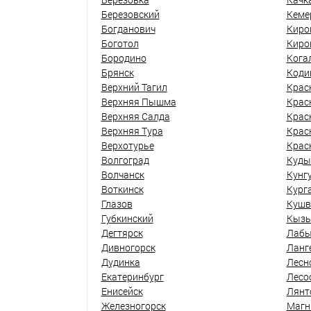
Березовский
Кеме
Богданович
Киро
Боготол
Киро
Бородино
Кога
Брянск
Коди
Верхний Тагил
Крас
Верхняя Пышма
Крас
Верхняя Салда
Крас
Верхняя Тура
Крас
Верхотурье
Крас
Волгоград
Куды
Волчанск
Кунг
Воткинск
Кург
Глазов
Кушв
Губкинский
Кыз
Дегтярск
Лабы
Дивногорск
Ланг
Дудинка
Лесн
Екатеринбург
Лесо
Енисейск
Лянт
Железногорск
Магн