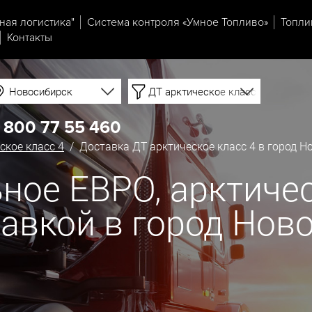
ная логистика"
Система контроля «Умное Топливо»
Топли
Контакты
Новосибирск
ДТ арктическое класс 4
 800 77 55 460
ское класс 4
/ Доставка ДТ арктическое класс 4 в город Н
ное ЕВРО, арктичес
ставкой в город Нов