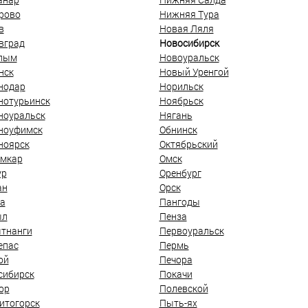
рово
Нижняя Тура
в
Новая Ляля
вград
Новосибирск
лым
Новоуральск
нск
Новый Уренгой
нодар
Норильск
нотурьинск
Ноябрьск
ноуральск
Нягань
ноуфимск
Обнинск
ноярск
Октябрьский
мкар
Омск
ур
Оренбург
ан
Орск
а
Пангоды
ыл
Пенза
тнанги
Первоуральск
епас
Пермь
ой
Печора
сибирск
Покачи
ор
Полевской
итогорск
Пыть-ях