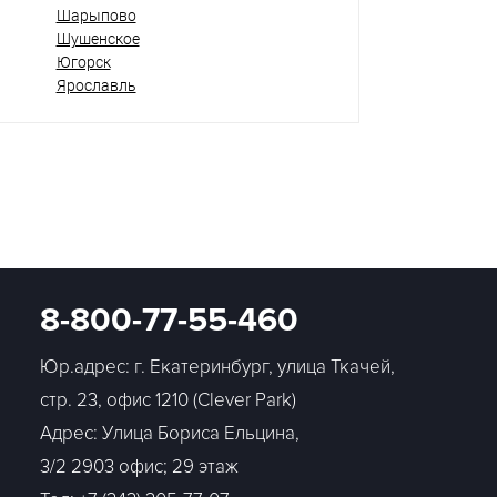
Шарыпово
Шушенское
Югорск
Ярославль
8-800-77-55-460
Юр.адрес: г. Екатеринбург, улица Ткачей,
стр. 23, офис 1210 (Clever Park)
Адрес: Улица Бориса Ельцина,
3/2 2903 офис; 29 этаж