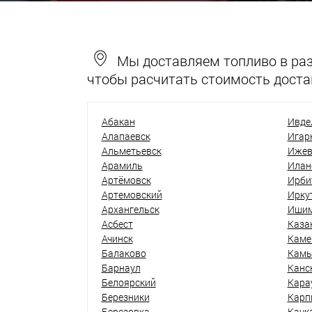
Мы доставляем топливо в разн
чтобы расчитать стоимость доста
Абакан
Ивде
Алапаевск
Игар
Альметьевск
Ижев
Арамиль
Илан
Артёмовск
Ирби
Артемовский
Ирку
Архангельск
Иши
Асбест
Каза
Ачинск
Каме
Балаково
Кам
Барнаул
Канс
Белоярский
Кара
Березники
Карп
Березовка
Качк