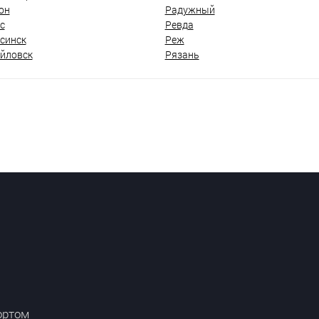
он
Радужный
с
Ревда
синск
Реж
йловск
Рязань
ортом