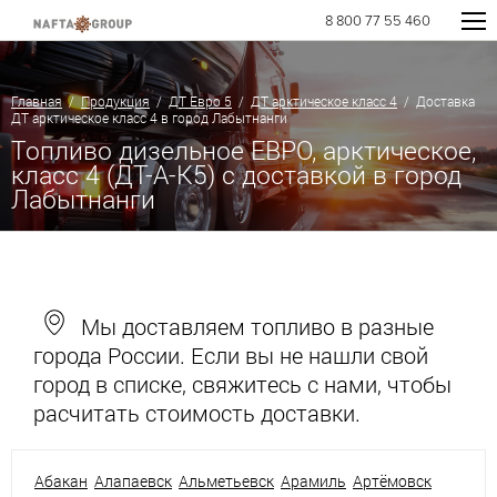
8 800 77 55 460
Главная
/
Продукция
/
ДТ Евро 5
/
ДТ арктическое класс 4
/ Доставка
ДТ арктическое класс 4 в город Лабытнанги
Топливо дизельное ЕВРО, арктическое,
класс 4 (ДТ-А-К5) с доставкой в город
Лабытнанги
Мы доставляем топливо в разные
города России. Если вы не нашли свой
город в списке, свяжитесь с нами, чтобы
расчитать стоимость доставки.
Абакан
Алапаевск
Альметьевск
Арамиль
Артёмовск