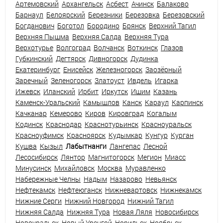
Артемовский
Архангельск
Асбест
Ачинск
Балаково
Барнаул
Белоярский
Березники
Березовка
Березовский
Богданович
Боготол
Бородино
Брянск
Верхний Тагил
Верхняя Пышма
Верхняя Салда
Верхняя Тура
Верхотурье
Волгоград
Волчанск
Воткинск
Глазов
Губкинский
Дегтярск
Дивногорск
Дудинка
Екатеринбург
Енисейск
Железногорск
Заозёрный
Заречный
Зеленогорск
Златоуст
Ивдель
Игарка
Ижевск
Иланский
Ирбит
Иркутск
Ишим
Казань
Каменск-Уральский
Камышлов
Канск
Караул
Карпинск
Качканар
Кемерово
Киров
Кировград
Когалым
Кодинск
Краснодар
Краснотурьинск
Красноуральск
Красноуфимск
Красноярск
Кудымкар
Кунгур
Курган
Кушва
Кызыл
Лабытнанги
Лангепас
Лесной
Лесосибирск
Лянтор
Магнитогорск
Мегион
Миасс
Минусинск
Михайловск
Москва
Муравленко
Набережные Челны
Надым
Назарово
Невьянск
Нефтекамск
Нефтеюганск
Нижневартовск
Нижнекамск
Нижние Серги
Нижний Новгород
Нижний Тагил
Нижняя Салда
Нижняя Тура
Новая Ляля
Новосибирск
Новоуральск
Новый Уренгой
Норильск
Ноябрьск