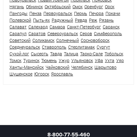
Нягань
Обнинск
Октябрьский
Омск
Оренбург
Орск
Пангоды
Пенза
Первоуральск
Пермь
Печора
Покачи
Полевской
Пыть-ях
Радужный
Ревда
Реж
Рязань
Салават
Салехард
Самара
Санкт-Петербург
Саранск
Сарапул
Саратов
Североуральск
Серов
Симферополь
Советский
Соликамск
Солнечный
Сосновоборск
Среднеуральск
Ставрополь
Стерлитамак
Сургут
Сухой лог
Сысерть
Тавда
Талица
Тарко-Сале
Тобольск
Томск
Туринск
Тюмень
Ужур
Ульяновск
Уфа
Ухта
Уяр
Ханты-Мансийск
Чайковский
Челябинск
Шарыпово
Шушенское
Югорск
Ярославль
8-800-77-55-460