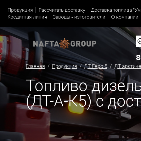
Продукция
Рассчитать доставку
Доставка топлива "Ум
Кредитная линия
Заводы - изготовители
О компании
8
Главная
/
Продукция
/
ДТ Евро 5
/
ДТ арктиче
Топливо дизель
(ДТ-А-К5) с до