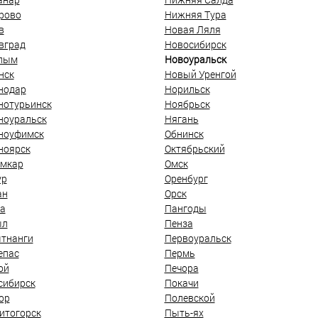
рово
Нижняя Тура
в
Новая Ляля
вград
Новосибирск
лым
Новоуральск
нск
Новый Уренгой
нодар
Норильск
нотурьинск
Ноябрьск
ноуральск
Нягань
ноуфимск
Обнинск
ноярск
Октябрьский
мкар
Омск
ур
Оренбург
ан
Орск
а
Пангоды
ыл
Пенза
тнанги
Первоуральск
епас
Пермь
ой
Печора
сибирск
Покачи
ор
Полевской
итогорск
Пыть-ях