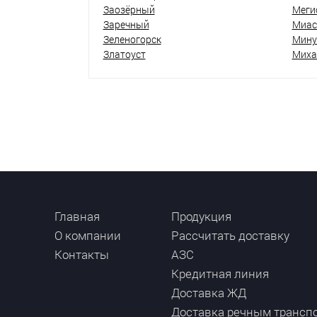
Заозёрный
Меги
Заречный
Миас
Зеленогорск
Мину
Златоуст
Миха
Главная
Продукция
О компании
Рассчитать доставку
Контакты
АЗС
Кредитная линия
Доставка ЖД
Доставка речным трансп