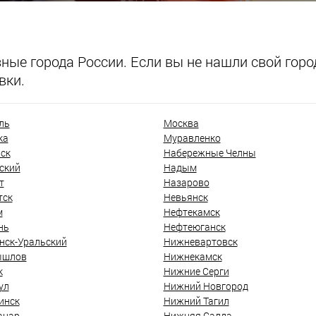
ые города России. Если вы не нашли свой город
вки.
ль
Москва
ка
Муравленко
ск
Набережные Челны
ский
Надым
т
Назарово
тск
Невьянск
м
Нефтекамск
нь
Нефтеюганск
нск-Уральский
Нижневартовск
ышлов
Нижнекамск
к
Нижние Серги
ул
Нижний Новгород
инск
Нижний Тагил
анар
Нижняя Салда