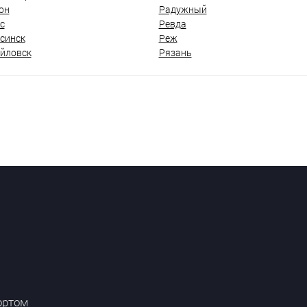
он
Радужный
с
Ревда
синск
Реж
йловск
Рязань
ортом