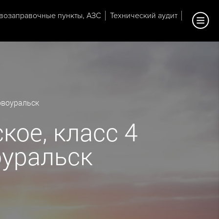
возаправочные пункты, АЗС
Технический аудит
овоуральск
кое, класс 4
оуральск