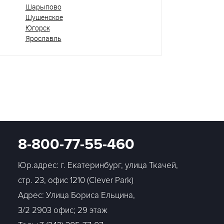
Шарыпово
Шушенское
Югорск
Ярославль
8-800-77-55-460
Юр.адрес: г. Екатеринбург, улица Ткачей,
стр. 23, офис 1210 (Clever Park)
Адрес: Улица Бориса Ельцина,
3/2 2903 офис; 29 этаж