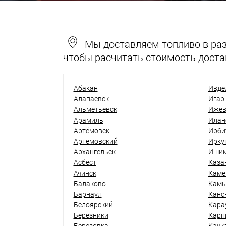
Мы доставляем топливо в разн
чтобы расчитать стоимость доста
Абакан
Ивде
Алапаевск
Игар
Альметьевск
Ижев
Арамиль
Илан
Артёмовск
Ирби
Артемовский
Ирку
Архангельск
Иши
Асбест
Каза
Ачинск
Каме
Балаково
Кам
Барнаул
Канс
Белоярский
Кара
Березники
Карп
Березовка
Качк