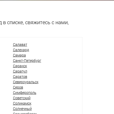
 в списке, свяжитесь с нами,
Салават
Салехард
Самара
Санкт-Петербург
Саранск
Сарапул
Саратов
Североуральск
Серов
Симферополь
Советский
Соликамск
Солнечный
Сосновоборск