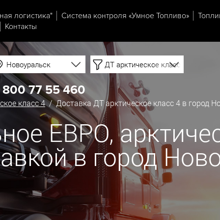
ная логистика"
Система контроля «Умное Топливо»
Топли
Контакты
Новоуральск
ДТ арктическое класс 4
 800 77 55 460
ское класс 4
/ Доставка ДТ арктическое класс 4 в город Н
ное ЕВРО, арктичес
ставкой в город Нов