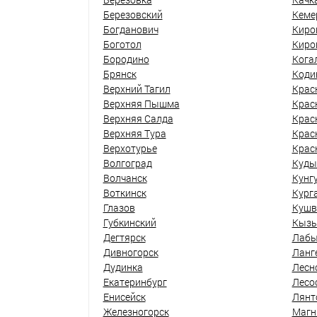
Березовский
Кеме
Богданович
Киро
Боготол
Киро
Бородино
Кога
Брянск
Коди
Верхний Тагил
Крас
Верхняя Пышма
Крас
Верхняя Салда
Крас
Верхняя Тура
Крас
Верхотурье
Крас
Волгоград
Куды
Волчанск
Кунг
Воткинск
Кург
Глазов
Кушв
Губкинский
Кыз
Дегтярск
Лабы
Дивногорск
Ланг
Дудинка
Лесн
Екатеринбург
Лесо
Енисейск
Лянт
Железногорск
Магн