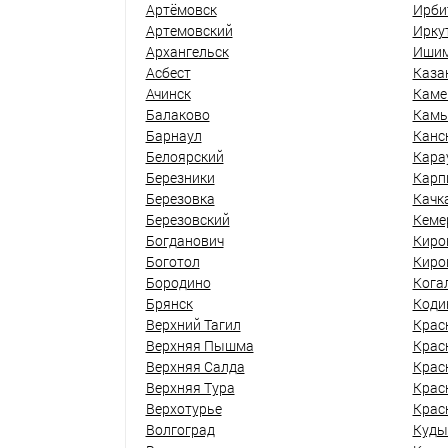
Артёмовск
Ирби
Артемовский
Ирку
Архангельск
Иши
Асбест
Каза
Ачинск
Каме
Балаково
Кам
Барнаул
Канс
Белоярский
Кара
Березники
Карп
Березовка
Качк
Березовский
Кеме
Богданович
Киро
Боготол
Киро
Бородино
Кога
Брянск
Коди
Верхний Тагил
Крас
Верхняя Пышма
Крас
Верхняя Салда
Крас
Верхняя Тура
Крас
Верхотурье
Крас
Волгоград
Куды