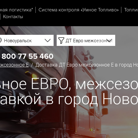
ная логистика"
Система контроля «Умное Топливо»
Топли
Контакты
Новоуральск
ДТ Евро межсезонное Е
 800 77 55 460
жсезонное Е
/ Доставка ДТ Евро межсезонное Е в город Н
ное ЕВРО, межсезо
ставкой в город Нов