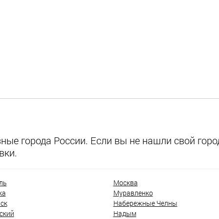
ые города России. Если вы не нашли свой город
вки.
ль
Москва
ка
Муравленко
ск
Набережные Челны
ский
Надым