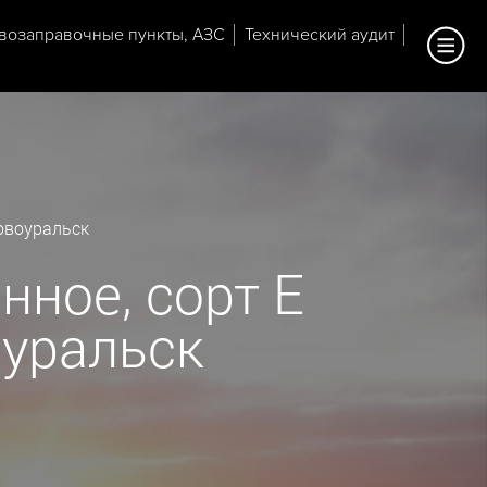
возаправочные пункты, АЗС
Технический аудит
овоуральск
нное, сорт Е
оуральск