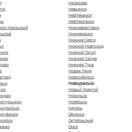
т
Назарово
тск
Невьянск
м
Нефтекамск
нь
Нефтеюганск
нск-Уральский
Нижневартовск
ышлов
Нижнекамск
к
Нижние Серги
ул
Нижний Новгород
инск
Нижний Тагил
анар
Нижняя Салда
рово
Нижняя Тура
в
Новая Ляля
вград
Новосибирск
лым
Новоуральск
нск
Новый Уренгой
нодар
Норильск
нотурьинск
Ноябрьск
ноуральск
Нягань
ноуфимск
Обнинск
ноярск
Октябрьский
мкар
Омск