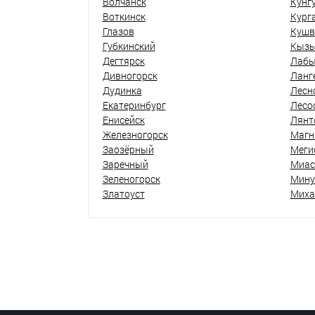
Волчанск
Кунг
Воткинск
Кург
Глазов
Кушв
Губкинский
Кыз
Дегтярск
Лабы
Дивногорск
Ланг
Дудинка
Лесн
Екатеринбург
Лесо
Енисейск
Лянт
Железногорск
Магн
Заозёрный
Меги
Заречный
Миас
Зеленогорск
Мину
Златоуст
Миха