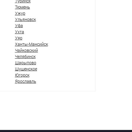
Туринск
Тюмень
Ужур
Ульяновск
Уфа
Ухта
Уяр
Ханты-Мансийск
Чайковский
Челябинск
Шарыпово
Шушенское
Югорск
Ярославль