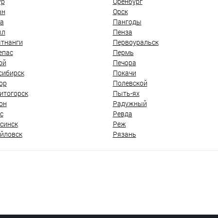
ур
Оренбург
ан
Орск
а
Пангоды
ыл
Пенза
тнанги
Первоуральск
епас
Пермь
ой
Печора
сибирск
Покачи
ор
Полевской
итогорск
Пыть-ях
он
Радужный
с
Ревда
синск
Реж
йловск
Рязань