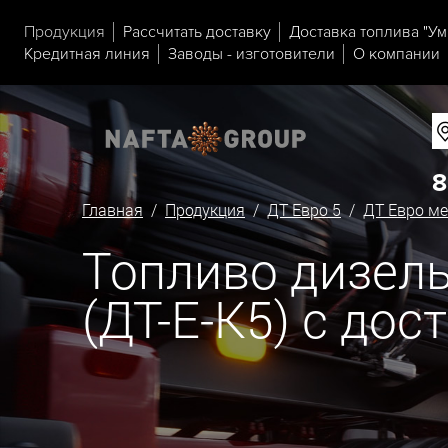
Продукция
Рассчитать доставку
Доставка топлива "Ум
Кредитная линия
Заводы - изготовители
О компании
8
Главная
/
Продукция
/
ДТ Евро 5
/
ДТ Евро ме
Топливо дизель
(ДТ-Е-К5) с до