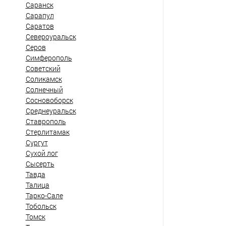
Саранск
Сарапул
Саратов
Североуральск
Серов
Симферополь
Советский
Соликамск
Солнечный
Сосновоборск
Среднеуральск
Ставрополь
Стерлитамак
Сургут
Сухой лог
Сысерть
Тавда
Талица
Тарко-Сале
Тобольск
Томск