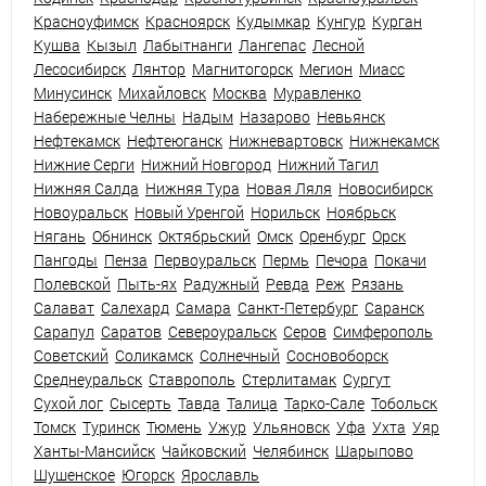
Красноуфимск
Красноярск
Кудымкар
Кунгур
Курган
Кушва
Кызыл
Лабытнанги
Лангепас
Лесной
Лесосибирск
Лянтор
Магнитогорск
Мегион
Миасс
Минусинск
Михайловск
Москва
Муравленко
Набережные Челны
Надым
Назарово
Невьянск
Нефтекамск
Нефтеюганск
Нижневартовск
Нижнекамск
Нижние Серги
Нижний Новгород
Нижний Тагил
Нижняя Салда
Нижняя Тура
Новая Ляля
Новосибирск
Новоуральск
Новый Уренгой
Норильск
Ноябрьск
Нягань
Обнинск
Октябрьский
Омск
Оренбург
Орск
Пангоды
Пенза
Первоуральск
Пермь
Печора
Покачи
Полевской
Пыть-ях
Радужный
Ревда
Реж
Рязань
Салават
Салехард
Самара
Санкт-Петербург
Саранск
Сарапул
Саратов
Североуральск
Серов
Симферополь
Советский
Соликамск
Солнечный
Сосновоборск
Среднеуральск
Ставрополь
Стерлитамак
Сургут
Сухой лог
Сысерть
Тавда
Талица
Тарко-Сале
Тобольск
Томск
Туринск
Тюмень
Ужур
Ульяновск
Уфа
Ухта
Уяр
Ханты-Мансийск
Чайковский
Челябинск
Шарыпово
Шушенское
Югорск
Ярославль