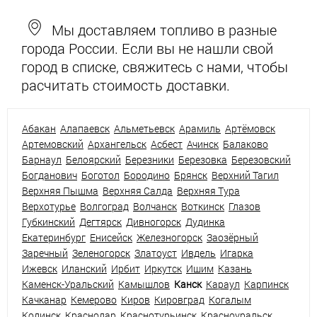
Мы доставляем топливо в разные
города России. Если вы не нашли свой
город в списке, свяжитесь с нами, чтобы
расчитать стоимость доставки.
Абакан
Алапаевск
Альметьевск
Арамиль
Артёмовск
Артемовский
Архангельск
Асбест
Ачинск
Балаково
Барнаул
Белоярский
Березники
Березовка
Березовский
Богданович
Боготол
Бородино
Брянск
Верхний Тагил
Верхняя Пышма
Верхняя Салда
Верхняя Тура
Верхотурье
Волгоград
Волчанск
Воткинск
Глазов
Губкинский
Дегтярск
Дивногорск
Дудинка
Екатеринбург
Енисейск
Железногорск
Заозёрный
Заречный
Зеленогорск
Златоуст
Ивдель
Игарка
Ижевск
Иланский
Ирбит
Иркутск
Ишим
Казань
Каменск-Уральский
Камышлов
Канск
Караул
Карпинск
Качканар
Кемерово
Киров
Кировград
Когалым
Кодинск
Краснодар
Краснотурьинск
Красноуральск