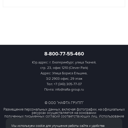
8-800-77-55-460
Юр.адрес: г. Екатеринбург, улица Ткачей,
стр. 23, офис 1210 (Clever Park)
Адрес: Улица Бориса Ельцина,
3/2 2903 офис; 29 этаж
Тел:
+7 (343) 305-77-07
Почта: info@nafta-group.ru
© ООО "НАФТА ГРУПП"
Размещение персональных данных, включая фотографии, на официальных
ресурсах осуществляется на основании
полученных письменных согласий соответствующих лиц. Использование
этих материалов третьими лицами
ограничено и допускается только с разрешения правообладателя.
Мы используем cookie для улучшения работы сайта и удобства