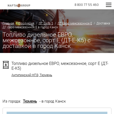
8 800 77 55 460
Главная
/
Продукция
/
ДТ Евро 5
/
ДТ Евро межсезонное Е
/ Доставка
ДТ Евро межсезонное Е в город Канск
Топливо дизельное ЕВРО,
межсезонное, сорт Е (ДТ-Е-К5) с
доставкой в город Канск
Топливо дизельное ЕВРО, межсезонное, сорт Е (ДТ-
Е-К5)
Антипинский НПЗ, Тюмень
Из города:
Тюмень
- в город Канск