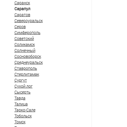
Саранск
Сарапул
Саратов
Североуральск
Серов
Симферополь
Советский
Соликамск
Солнечный
Сосновоборск
Среднеуральск
Ставрополь
Стерлитамак
Сургут
Сухой лог
Сысерть
Тавда
Талица
Тарко-Сале
Тобольск
Томск