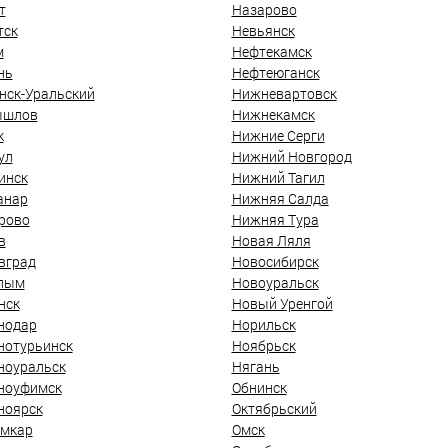
т
Назарово
тск
Невьянск
м
Нефтекамск
нь
Нефтеюганск
нск-Уральский
Нижневартовск
ышлов
Нижнекамск
к
Нижние Серги
ул
Нижний Новгород
инск
Нижний Тагил
анар
Нижняя Салда
рово
Нижняя Тура
в
Новая Ляля
вград
Новосибирск
лым
Новоуральск
нск
Новый Уренгой
нодар
Норильск
нотурьинск
Ноябрьск
ноуральск
Нягань
ноуфимск
Обнинск
ноярск
Октябрьский
мкар
Омск