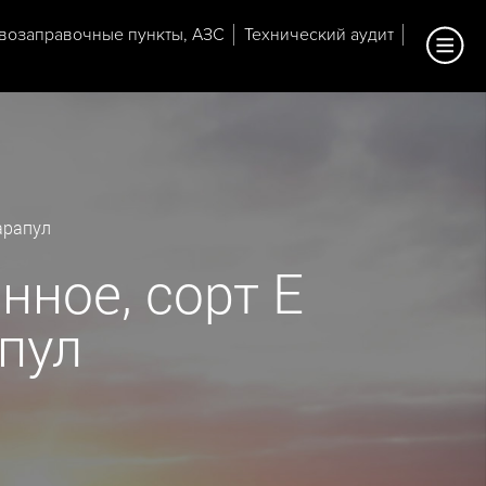
возаправочные пункты, АЗС
Технический аудит
арапул
нное, сорт Е
апул