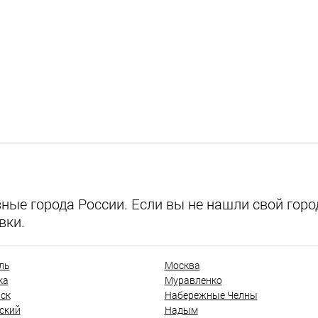
ые города России. Если вы не нашли свой город
вки.
ль
Москва
ка
Муравленко
ск
Набережные Челны
ский
Надым