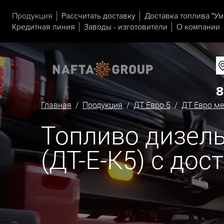
Продукция
Рассчитать доставку
Доставка топлива "Ум
Кредитная линия
Заводы - изготовители
О компании
8
Главная
/
Продукция
/
ДТ Евро 5
/
ДТ Евро ме
Топливо дизель
(ДТ-Е-К5) с дос