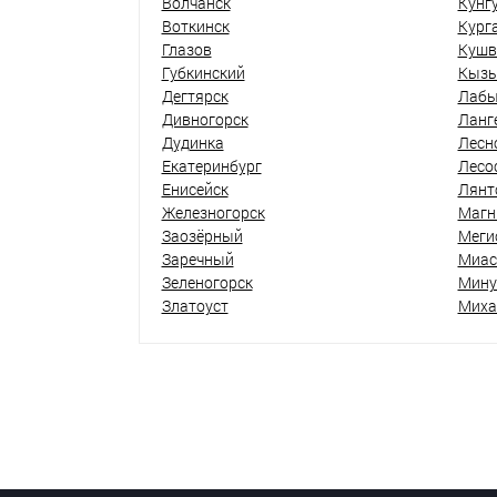
Волчанск
Кунг
Воткинск
Кург
Глазов
Кушв
Губкинский
Кыз
Дегтярск
Лабы
Дивногорск
Ланг
Дудинка
Лесн
Екатеринбург
Лесо
Енисейск
Лянт
Железногорск
Магн
Заозёрный
Меги
Заречный
Миас
Зеленогорск
Мину
Златоуст
Миха