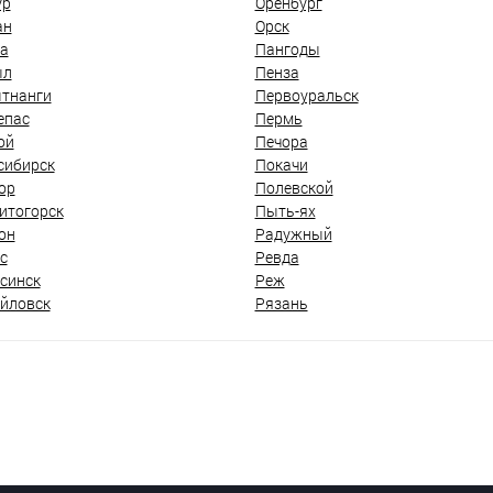
ур
Оренбург
ан
Орск
а
Пангоды
ыл
Пенза
тнанги
Первоуральск
епас
Пермь
ой
Печора
сибирск
Покачи
ор
Полевской
итогорск
Пыть-ях
он
Радужный
с
Ревда
синск
Реж
йловск
Рязань