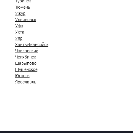
Туринск
Тюмень
Ужур
Ульяновск
Уфа
Ухта
Уяр
Ханты-Мансийск
Чайковский
Челябинск
Шарыпово
Шушенское
Югорск
Ярославль