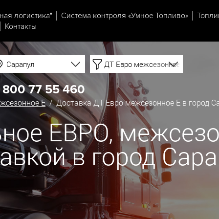
ная логистика"
Система контроля «Умное Топливо»
Топли
Контакты
Сарапул
ДТ Евро межсезонное Е
 800 77 55 460
жсезонное Е
/ Доставка ДТ Евро межсезонное Е в город С
ное ЕВРО, межсезо
тавкой в город Сар