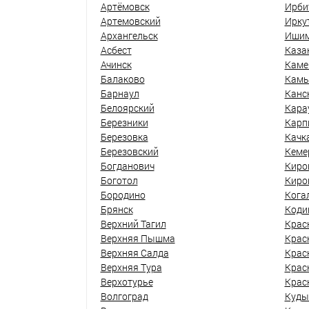
Артёмовск
Ирби
Артемовский
Ирку
Архангельск
Иши
Асбест
Каза
Ачинск
Каме
Балаково
Кам
Барнаул
Канс
Белоярский
Кара
Березники
Карп
Березовка
Качк
Березовский
Кеме
Богданович
Киро
Боготол
Киро
Бородино
Кога
Брянск
Коди
Верхний Тагил
Крас
Верхняя Пышма
Крас
Верхняя Салда
Крас
Верхняя Тура
Крас
Верхотурье
Крас
Волгоград
Куды