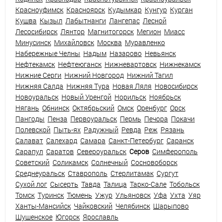
Красноуфимск
Красноярск
Кудымкар
Кунгур
Курган
Кушва
Кызыл
Лабытнанги
Лангепас
Лесной
Лесосибирск
Лянтор
Магнитогорск
Мегион
Миасс
Минусинск
Михайловск
Москва
Муравленко
Набережные Челны
Надым
Назарово
Невьянск
Нефтекамск
Нефтеюганск
Нижневартовск
Нижнекамск
Нижние Серги
Нижний Новгород
Нижний Тагил
Нижняя Салда
Нижняя Тура
Новая Ляля
Новосибирск
Новоуральск
Новый Уренгой
Норильск
Ноябрьск
Нягань
Обнинск
Октябрьский
Омск
Оренбург
Орск
Пангоды
Пенза
Первоуральск
Пермь
Печора
Покачи
Полевской
Пыть-ях
Радужный
Ревда
Реж
Рязань
Салават
Салехард
Самара
Санкт-Петербург
Саранск
Сарапул
Саратов
Североуральск
Серов
Симферополь
Советский
Соликамск
Солнечный
Сосновоборск
Среднеуральск
Ставрополь
Стерлитамак
Сургут
Сухой лог
Сысерть
Тавда
Талица
Тарко-Сале
Тобольск
Томск
Туринск
Тюмень
Ужур
Ульяновск
Уфа
Ухта
Уяр
Ханты-Мансийск
Чайковский
Челябинск
Шарыпово
Шушенское
Югорск
Ярославль