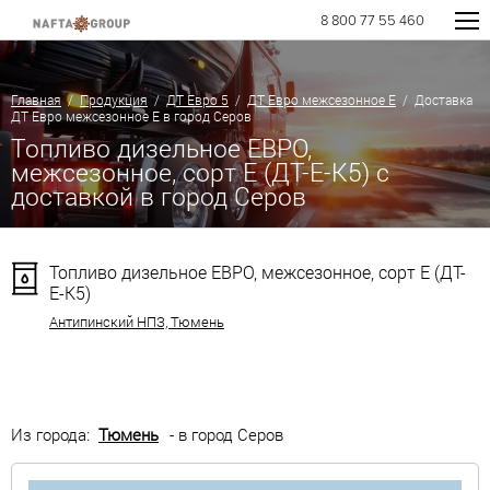
8 800 77 55 460
Главная
/
Продукция
/
ДТ Евро 5
/
ДТ Евро межсезонное Е
/ Доставка
ДТ Евро межсезонное Е в город Серов
Топливо дизельное ЕВРО,
межсезонное, сорт Е (ДТ-Е-К5) с
доставкой в город Серов
Топливо дизельное ЕВРО, межсезонное, сорт Е (ДТ-
Е-К5)
Антипинский НПЗ, Тюмень
Из города:
Тюмень
- в город Серов