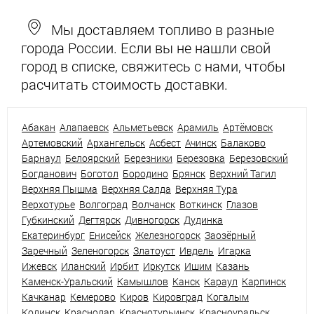
Мы доставляем топливо в разные
города России. Если вы не нашли свой
город в списке, свяжитесь с нами, чтобы
расчитать стоимость доставки.
Абакан
Алапаевск
Альметьевск
Арамиль
Артёмовск
Артемовский
Архангельск
Асбест
Ачинск
Балаково
Барнаул
Белоярский
Березники
Березовка
Березовский
Богданович
Боготол
Бородино
Брянск
Верхний Тагил
Верхняя Пышма
Верхняя Салда
Верхняя Тура
Верхотурье
Волгоград
Волчанск
Воткинск
Глазов
Губкинский
Дегтярск
Дивногорск
Дудинка
Екатеринбург
Енисейск
Железногорск
Заозёрный
Заречный
Зеленогорск
Златоуст
Ивдель
Игарка
Ижевск
Иланский
Ирбит
Иркутск
Ишим
Казань
Каменск-Уральский
Камышлов
Канск
Караул
Карпинск
Качканар
Кемерово
Киров
Кировград
Когалым
Кодинск
Краснодар
Краснотурьинск
Красноуральск