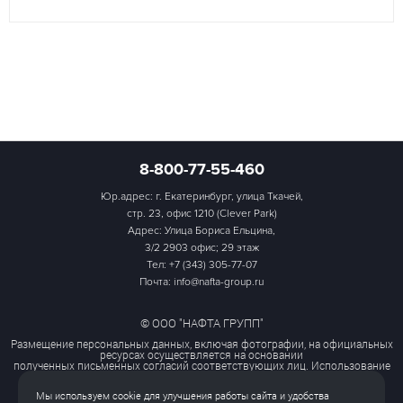
8-800-77-55-460
Юр.адрес: г. Екатеринбург, улица Ткачей,
стр. 23, офис 1210 (Clever Park)
Адрес: Улица Бориса Ельцина,
3/2 2903 офис; 29 этаж
Тел:
+7 (343) 305-77-07
Почта: info@nafta-group.ru
© ООО "НАФТА ГРУПП"
Размещение персональных данных, включая фотографии, на официальных
ресурсах осуществляется на основании
полученных письменных согласий соответствующих лиц. Использование
этих материалов третьими лицами
ограничено и допускается только с разрешения правообладателя.
Мы используем cookie для улучшения работы сайта и удобства