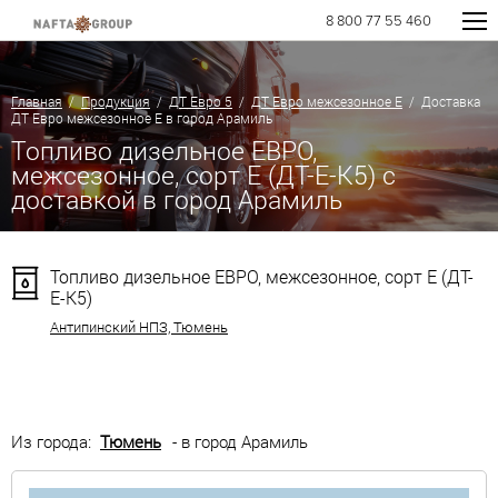
8 800 77 55 460
Главная
/
Продукция
/
ДТ Евро 5
/
ДТ Евро межсезонное Е
/ Доставка
ДТ Евро межсезонное Е в город Арамиль
Топливо дизельное ЕВРО,
межсезонное, сорт Е (ДТ-Е-К5) с
доставкой в город Арамиль
Топливо дизельное ЕВРО, межсезонное, сорт Е (ДТ-
Е-К5)
Антипинский НПЗ, Тюмень
Из города:
Тюмень
- в город Арамиль