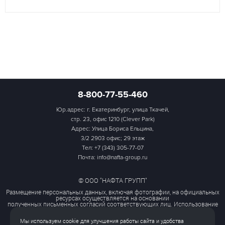
8-800-77-55-460
Юр.адрес: г. Екатеринбург, улица Ткачей,
стр. 23, офис 1210 (Clever Park)
Адрес: Улица Бориса Ельцина,
3/2 2903 офис; 29 этаж
Тел:
+7 (343) 305-77-07
Почта: info@nafta-group.ru
© ООО "НАФТА ГРУПП"
Размещение персональных данных, включая фотографии, на официальных
ресурсах осуществляется на основании
полученных письменных согласий соответствующих лиц. Использование
этих материалов третьими лицами
ограничено и допускается только с разрешения правообладателя.
Мы используем cookie для улучшения работы сайта и удобства