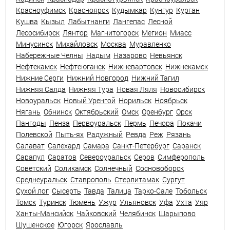
Красноуфимск
Красноярск
Кудымкар
Кунгур
Курган
Кушва
Кызыл
Лабытнанги
Лангепас
Лесной
Лесосибирск
Лянтор
Магнитогорск
Мегион
Миасс
Минусинск
Михайловск
Москва
Муравленко
Набережные Челны
Надым
Назарово
Невьянск
Нефтекамск
Нефтеюганск
Нижневартовск
Нижнекамск
Нижние Серги
Нижний Новгород
Нижний Тагил
Нижняя Салда
Нижняя Тура
Новая Ляля
Новосибирск
Новоуральск
Новый Уренгой
Норильск
Ноябрьск
Нягань
Обнинск
Октябрьский
Омск
Оренбург
Орск
Пангоды
Пенза
Первоуральск
Пермь
Печора
Покачи
Полевской
Пыть-ях
Радужный
Ревда
Реж
Рязань
Салават
Салехард
Самара
Санкт-Петербург
Саранск
Сарапул
Саратов
Североуральск
Серов
Симферополь
Советский
Соликамск
Солнечный
Сосновоборск
Среднеуральск
Ставрополь
Стерлитамак
Сургут
Сухой лог
Сысерть
Тавда
Талица
Тарко-Сале
Тобольск
Томск
Туринск
Тюмень
Ужур
Ульяновск
Уфа
Ухта
Уяр
Ханты-Мансийск
Чайковский
Челябинск
Шарыпово
Шушенское
Югорск
Ярославль