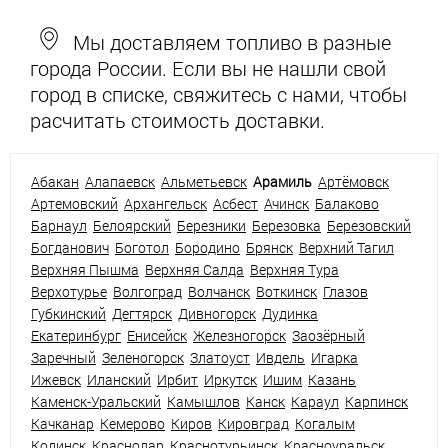
Мы доставляем топливо в разные
города России. Если вы не нашли свой
город в списке, свяжитесь с нами, чтобы
расчитать стоимость доставки.
Абакан
Алапаевск
Альметьевск
Арамиль
Артёмовск
Артемовский
Архангельск
Асбест
Ачинск
Балаково
Барнаул
Белоярский
Березники
Березовка
Березовский
Богданович
Боготол
Бородино
Брянск
Верхний Тагил
Верхняя Пышма
Верхняя Салда
Верхняя Тура
Верхотурье
Волгоград
Волчанск
Воткинск
Глазов
Губкинский
Дегтярск
Дивногорск
Дудинка
Екатеринбург
Енисейск
Железногорск
Заозёрный
Заречный
Зеленогорск
Златоуст
Ивдель
Игарка
Ижевск
Иланский
Ирбит
Иркутск
Ишим
Казань
Каменск-Уральский
Камышлов
Канск
Караул
Карпинск
Качканар
Кемерово
Киров
Кировград
Когалым
Кодинск
Краснодар
Краснотурьинск
Красноуральск