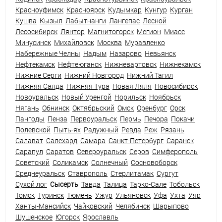
Красноуфимск
Красноярск
Кудымкар
Кунгур
Курган
Кушва
Кызыл
Лабытнанги
Лангепас
Лесной
Лесосибирск
Лянтор
Магнитогорск
Мегион
Миасс
Минусинск
Михайловск
Москва
Муравленко
Набережные Челны
Надым
Назарово
Невьянск
Нефтекамск
Нефтеюганск
Нижневартовск
Нижнекамск
Нижние Серги
Нижний Новгород
Нижний Тагил
Нижняя Салда
Нижняя Тура
Новая Ляля
Новосибирск
Новоуральск
Новый Уренгой
Норильск
Ноябрьск
Нягань
Обнинск
Октябрьский
Омск
Оренбург
Орск
Пангоды
Пенза
Первоуральск
Пермь
Печора
Покачи
Полевской
Пыть-ях
Радужный
Ревда
Реж
Рязань
Салават
Салехард
Самара
Санкт-Петербург
Саранск
Сарапул
Саратов
Североуральск
Серов
Симферополь
Советский
Соликамск
Солнечный
Сосновоборск
Среднеуральск
Ставрополь
Стерлитамак
Сургут
Сухой лог
Сысерть
Тавда
Талица
Тарко-Сале
Тобольск
Томск
Туринск
Тюмень
Ужур
Ульяновск
Уфа
Ухта
Уяр
Ханты-Мансийск
Чайковский
Челябинск
Шарыпово
Шушенское
Югорск
Ярославль