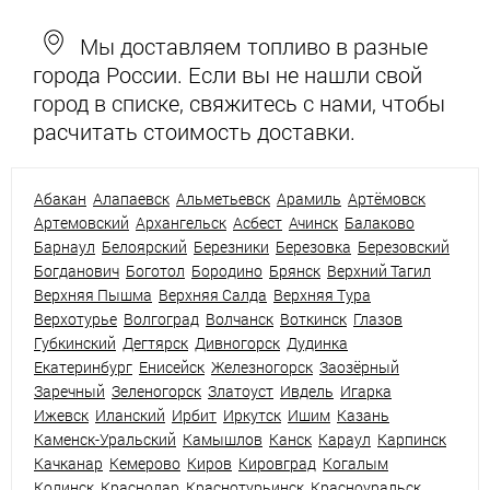
Мы доставляем топливо в разные
города России. Если вы не нашли свой
город в списке, свяжитесь с нами, чтобы
расчитать стоимость доставки.
Абакан
Алапаевск
Альметьевск
Арамиль
Артёмовск
Артемовский
Архангельск
Асбест
Ачинск
Балаково
Барнаул
Белоярский
Березники
Березовка
Березовский
Богданович
Боготол
Бородино
Брянск
Верхний Тагил
Верхняя Пышма
Верхняя Салда
Верхняя Тура
Верхотурье
Волгоград
Волчанск
Воткинск
Глазов
Губкинский
Дегтярск
Дивногорск
Дудинка
Екатеринбург
Енисейск
Железногорск
Заозёрный
Заречный
Зеленогорск
Златоуст
Ивдель
Игарка
Ижевск
Иланский
Ирбит
Иркутск
Ишим
Казань
Каменск-Уральский
Камышлов
Канск
Караул
Карпинск
Качканар
Кемерово
Киров
Кировград
Когалым
Кодинск
Краснодар
Краснотурьинск
Красноуральск