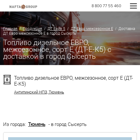
8 800 77 55 460
Главная
/
Продукция
/
ДТ Евро 5
/
ДТ Евро межсезонное Е
/ Доставка
ДТ Евро межсезонное Е в город Сысерть
Топливо дизельное ЕВРО,
межсезонное, сорт Е (ДТ-Е-К5) с
доставкой в город Сысерть
Топливо дизельное ЕВРО, межсезонное, сорт Е (ДТ-
Е-К5)
Антипинский НПЗ, Тюмень
Из города:
Тюмень
- в город Сысерть