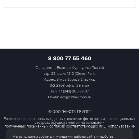
8-800-77-55-460
Юр.адрес: г. Екатеринбург, улица Ткачей,
стр. 23, офис 1210 (Clever Park)
Адрес: Улица Бориса Ельцина,
3/2 2903 офис; 29 этаж
Тел:
+7 (343) 305-77-07
Почта: info@nafta-group.ru
© ООО "НАФТА ГРУПП"
Размещение персональных данных, включая фотографии, на официальных
ресурсах осуществляется на основании
полученных письменных согласий соответствующих лиц. Использование
этих материалов третьими лицами
ограничено и допускается только с разрешения правообладателя.
Мы используем cookie для улучшения работы сайта и удобства