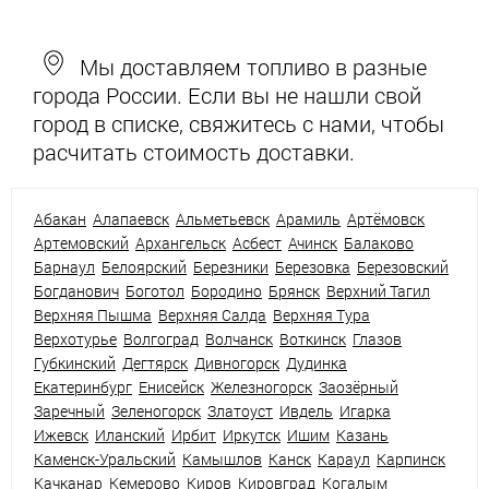
Мы доставляем топливо в разные
города России. Если вы не нашли свой
город в списке, свяжитесь с нами, чтобы
расчитать стоимость доставки.
Абакан
Алапаевск
Альметьевск
Арамиль
Артёмовск
Артемовский
Архангельск
Асбест
Ачинск
Балаково
Барнаул
Белоярский
Березники
Березовка
Березовский
Богданович
Боготол
Бородино
Брянск
Верхний Тагил
Верхняя Пышма
Верхняя Салда
Верхняя Тура
Верхотурье
Волгоград
Волчанск
Воткинск
Глазов
Губкинский
Дегтярск
Дивногорск
Дудинка
Екатеринбург
Енисейск
Железногорск
Заозёрный
Заречный
Зеленогорск
Златоуст
Ивдель
Игарка
Ижевск
Иланский
Ирбит
Иркутск
Ишим
Казань
Каменск-Уральский
Камышлов
Канск
Караул
Карпинск
Качканар
Кемерово
Киров
Кировград
Когалым