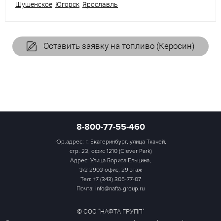
Шушенское
Югорск
Ярославль
Оставить заявку на топливо (Керосин)
8-800-77-55-460
Юр.адрес: г. Екатеринбург, улица Ткачей,
стр. 23, офис 1210 (Clever Park)
Адрес: Улица Бориса Ельцина,
3/2 2903 офис; 29 этаж
Тел:
+7 (343) 305-77-07
Почта: info@nafta-group.ru
© ООО "НАФТА ГРУПП"