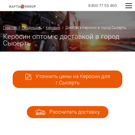
8 800 77 55 460
Главная
/
Продукция
/
Керосин
/ Доставка Керосин в город Сысерть
Керосин оптом с доставкой в город
Сысерть
Уточнить цены на Керосин для
г.Сысерть
Рассчитать доставку