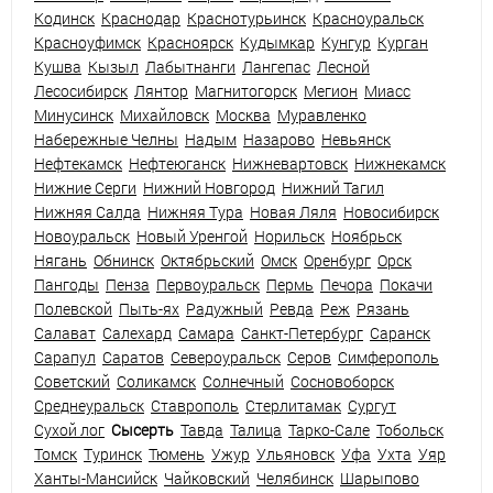
Кодинск
Краснодар
Краснотурьинск
Красноуральск
Красноуфимск
Красноярск
Кудымкар
Кунгур
Курган
Кушва
Кызыл
Лабытнанги
Лангепас
Лесной
Лесосибирск
Лянтор
Магнитогорск
Мегион
Миасс
Минусинск
Михайловск
Москва
Муравленко
Набережные Челны
Надым
Назарово
Невьянск
Нефтекамск
Нефтеюганск
Нижневартовск
Нижнекамск
Нижние Серги
Нижний Новгород
Нижний Тагил
Нижняя Салда
Нижняя Тура
Новая Ляля
Новосибирск
Новоуральск
Новый Уренгой
Норильск
Ноябрьск
Нягань
Обнинск
Октябрьский
Омск
Оренбург
Орск
Пангоды
Пенза
Первоуральск
Пермь
Печора
Покачи
Полевской
Пыть-ях
Радужный
Ревда
Реж
Рязань
Салават
Салехард
Самара
Санкт-Петербург
Саранск
Сарапул
Саратов
Североуральск
Серов
Симферополь
Советский
Соликамск
Солнечный
Сосновоборск
Среднеуральск
Ставрополь
Стерлитамак
Сургут
Сухой лог
Сысерть
Тавда
Талица
Тарко-Сале
Тобольск
Томск
Туринск
Тюмень
Ужур
Ульяновск
Уфа
Ухта
Уяр
Ханты-Мансийск
Чайковский
Челябинск
Шарыпово