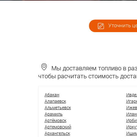
Уточнить це
Мы доставляем топливо в разн
чтобы расчитать стоимость доста
Абакан
Ивде
Алапаевск
Игар
Альметьевск
Ижев
Арамиль
Илан
Артёмовск
Ирби
Артемовский
Ирку
Архангельск
Иши