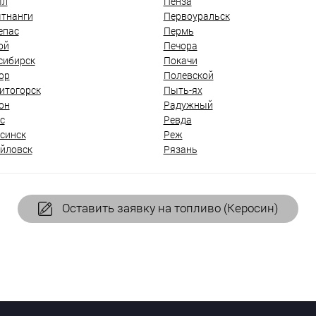
ыл
Пенза
тнанги
Первоуральск
епас
Пермь
ой
Печора
сибирск
Покачи
ор
Полевской
итогорск
Пыть-ях
он
Радужный
с
Ревда
синск
Реж
йловск
Рязань
Оставить заявку на топливо (Керосин)