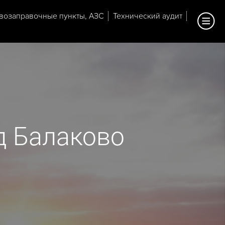
возаправочные пункты, АЗС
Технический аудит
д Балаково