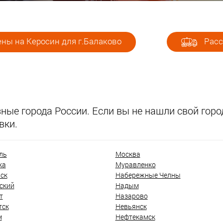
ны на Керосин для г.Балаково
Расс
ые города России. Если вы не нашли свой город
вки.
ль
Москва
ка
Муравленко
ск
Набережные Челны
ский
Надым
т
Назарово
тск
Невьянск
м
Нефтекамск