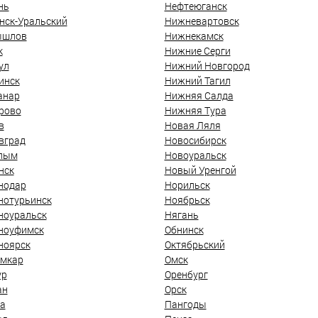
нь
Нефтеюганск
нск-Уральский
Нижневартовск
ышлов
Нижнекамск
к
Нижние Серги
ул
Нижний Новгород
инск
Нижний Тагил
анар
Нижняя Салда
рово
Нижняя Тура
в
Новая Ляля
вград
Новосибирск
лым
Новоуральск
нск
Новый Уренгой
нодар
Норильск
нотурьинск
Ноябрьск
ноуральск
Нягань
ноуфимск
Обнинск
ноярск
Октябрьский
мкар
Омск
ур
Оренбург
ан
Орск
а
Пангоды