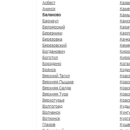
Асбест
Каза
Ачинск
Каме
Балаково
Кам
Барнаул
Канс
Белоярский
Кара
Березники
Карп
Березовка
Качк
Березовский
Кеме
Богданович
Киро
Боготол
Киро
Бородино
Кога
Брянск
Коди
Верхний Тагил
Крас
Верхняя Пышма
Крас
Верхняя Салда
Крас
Верхняя Тура
Крас
Верхотурье
Крас
Волгоград
Куды
Волчанск
Кунг
Воткинск
Кург
Глазов
Кушв