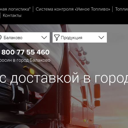
ная логистика"
Система контроля «Умное Топливо»
Топли
Контакты
Балаково
Продукция
 800 77 55 460
осин в город Балаково
с доставкой в горо