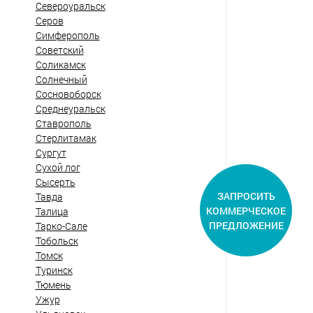
Североуральск
Серов
Симферополь
Советский
Соликамск
Солнечный
Сосновоборск
Среднеуральск
Ставрополь
Стерлитамак
Сургут
Сухой лог
Сысерть
ЗАПРОСИТЬ
Тавда
КОММЕРЧЕСКОЕ
Талица
ПРЕДЛОЖЕНИЕ
Тарко-Сале
Тобольск
Томск
Туринск
Тюмень
Ужур