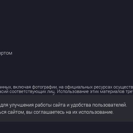
ортом
нных, включая фотографии, на официальных ресурсах осуществ
асий соответствующих лиц. Использование этих материалов тр
лько с разрешения правообладателя.
 для улучшения работы сайта и удобства пользователей.
льных данных
нальных данных
ся сайтом, вы соглашаетесь на их использование.