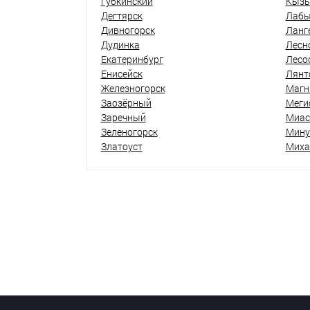
Губкинский
Кыз
Дегтярск
Лабы
Дивногорск
Ланг
Дудинка
Лесн
Екатеринбург
Лесо
Енисейск
Лянт
Железногорск
Магн
Заозёрный
Меги
Заречный
Миас
Зеленогорск
Мину
Златоуст
Миха