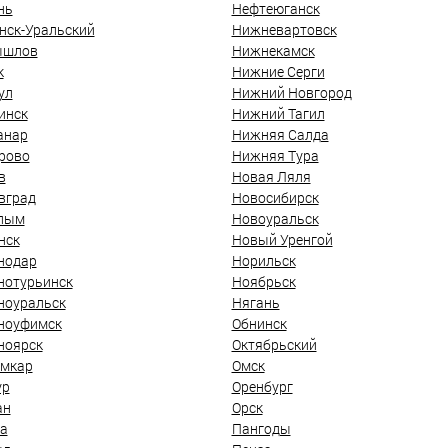
нь
Нефтеюганск
нск-Уральский
Нижневартовск
ышлов
Нижнекамск
к
Нижние Серги
ул
Нижний Новгород
инск
Нижний Тагил
анар
Нижняя Салда
рово
Нижняя Тура
в
Новая Ляля
вград
Новосибирск
лым
Новоуральск
нск
Новый Уренгой
нодар
Норильск
нотурьинск
Ноябрьск
ноуральск
Нягань
ноуфимск
Обнинск
ноярск
Октябрьский
мкар
Омск
ур
Оренбург
ан
Орск
а
Пангоды