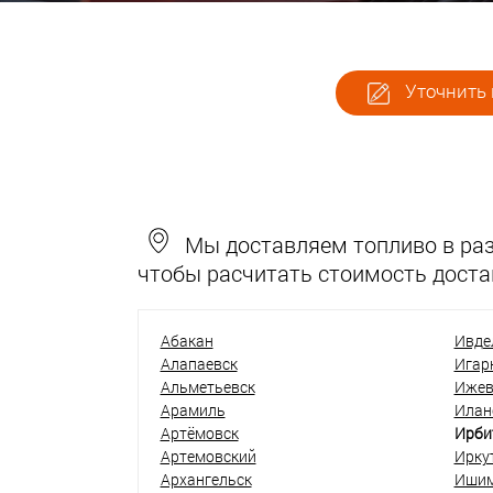
Уточнить 
Мы доставляем топливо в разн
чтобы расчитать стоимость доста
Абакан
Ивде
Алапаевск
Игар
Альметьевск
Ижев
Арамиль
Илан
Артёмовск
Ирби
Артемовский
Ирку
Архангельск
Иши