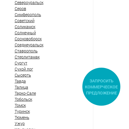
Североуральск
Серов
Симферополь
Советский
Соликамск
Солнечный
Сосновоборск
Среднеуральск
Ставрополь
Стерлитамак
Сургут
Сухой лог
Сысерть
ЗАПРОСИТЬ
Тавда
КОММЕРЧЕСКОЕ
Талица
ПРЕДЛОЖЕНИЕ
Тарко-Сале
Тобольск
Томск
Туринск
Тюмень
Ужур