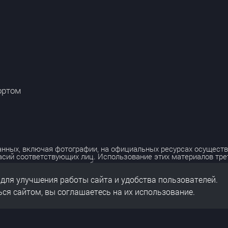
ортом
нных, включая фотографии, на официальных ресурсах осуществ
асий соответствующих лиц. Использование этих материалов тр
лько с разрешения правообладателя.
 для улучшения работы сайта и удобства пользователей.
льных данных
нальных данных
ся сайтом, вы соглашаетесь на их использование.