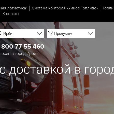
ная логистика"
Система контроля «Умное Топливо»
Топли
Контакты
Ирбит
Продукция
 800 77 55 460
осин в город Ирбит
с доставкой в горо