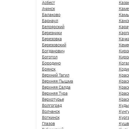
Асбест
Каза
Ачинск
Каме
Балаково
Кам
Барнаул
Канс
Белоярский
Кара
Березники
Карп
Березовка
Качк
Березовский
Кеме
Богданович
Киро
Боготол
Киро
Бородино
Кога
Брянск
Коди
Верхний Тагил
Крас
Верхняя Пышма
Крас
Верхняя Салда
Крас
Верхняя Тура
Крас
Верхотурье
Крас
Волгоград
Куды
Волчанск
Кунг
Воткинск
Кург
Глазов
Кушв