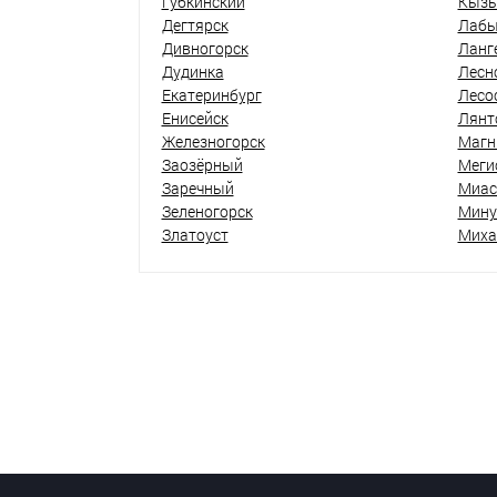
Губкинский
Кыз
Дегтярск
Лабы
Дивногорск
Ланг
Дудинка
Лесн
Екатеринбург
Лесо
Енисейск
Лянт
Железногорск
Магн
Заозёрный
Меги
Заречный
Миас
Зеленогорск
Мину
Златоуст
Миха