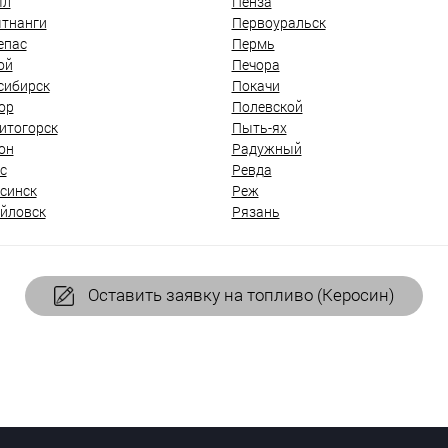
ыл
Пенза
тнанги
Первоуральск
епас
Пермь
ой
Печора
сибирск
Покачи
ор
Полевской
итогорск
Пыть-ях
он
Радужный
с
Ревда
синск
Реж
йловск
Рязань
Оставить заявку на топливо (Керосин)