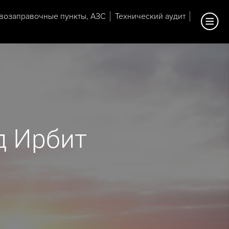
возаправочные пункты, АЗС
Технический аудит
д Ирбит