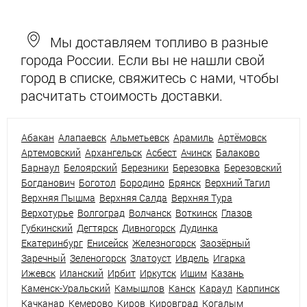
Мы доставляем топливо в разные
города России. Если вы не нашли свой
город в списке, свяжитесь с нами, чтобы
расчитать стоимость доставки.
Абакан
Алапаевск
Альметьевск
Арамиль
Артёмовск
Артемовский
Архангельск
Асбест
Ачинск
Балаково
Барнаул
Белоярский
Березники
Березовка
Березовский
Богданович
Боготол
Бородино
Брянск
Верхний Тагил
Верхняя Пышма
Верхняя Салда
Верхняя Тура
Верхотурье
Волгоград
Волчанск
Воткинск
Глазов
Губкинский
Дегтярск
Дивногорск
Дудинка
Екатеринбург
Енисейск
Железногорск
Заозёрный
Заречный
Зеленогорск
Златоуст
Ивдель
Игарка
Ижевск
Иланский
Ирбит
Иркутск
Ишим
Казань
Каменск-Уральский
Камышлов
Канск
Караул
Карпинск
Качканар
Кемерово
Киров
Кировград
Когалым