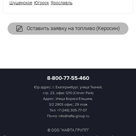
Шушенское
Югорск
Ярославль
Оставить заявку на топливо (Керосин)
8-800-77-55-460
Юр.адрес: г. Екатеринбург, улица Ткачей,
стр. 23, офис 1210 (Clever Park)
Адрес: Улица Бориса Ельцина,
3/2 2903 офис; 29 этаж
Тел:
+7 (343) 305-77-07
Почта: info@nafta-group.ru
© ООО "НАФТА ГРУПП"