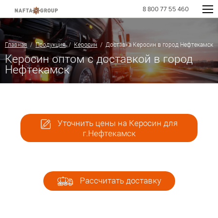
8 800 77 55 460
Главная
/
Продукция
/
Керосин
/ Доставка Керосин в город Нефтекамск
Керосин оптом с доставкой в город
Нефтекамск
Уточнить цены на Керосин для
г.Нефтекамск
Рассчитать доставку