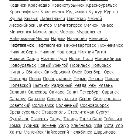
Кодинск
Краснодар
Краснотурьинск
Красноуральск
Красноуфимск
Красноярск
Кудымкар
Кунгур
Курган
Кушва
Кызыл
Лабытнанги
Лангепас
Лесной
Лесосибирск
Лянтор
Магнитогорск
Мегион
Миасс
Минусинск
Михайловск
Москва
Муравленко
Набережные Челны
Надым
Назарово
Невьянск
Нефтекамск
Нефтеюганск
Нижневартовск
Нижнекамск
Нижние Серги
Нижний Новгород
Нижний Тагил
Нижняя Салда
Нижняя Тура
Новая Ляля
Новосибирск
Новоуральск
Новый Уренгой
Норильск
Ноябрьск
Нягань
Обнинск
Октябрьский
Омск
Оренбург
Орск
Пангоды
Пенза
Первоуральск
Пермь
Печора
Покачи
Полевской
Пыть-ях
Радужный
Ревда
Реж
Рязань
Салават
Салехард
Самара
Санкт-Петербург
Саранск
Сарапул
Саратов
Североуральск
Серов
Симферополь
Советский
Соликамск
Солнечный
Сосновоборск
Среднеуральск
Ставрополь
Стерлитамак
Сургут
Сухой лог
Сысерть
Тавда
Талица
Тарко-Сале
Тобольск
Томск
Туринск
Тюмень
Ужур
Ульяновск
Уфа
Ухта
Уяр
Ханты-Мансийск
Чайковский
Челябинск
Шарыпово