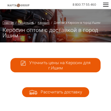
8 800 77 55 460
Главная
/
Продукция
/
Керосин
/ Доставка Керосин в город Ишим
Керосин оптом с доставкой в город
Ишим
Уточнить цены на Керосин для
г.Ишим
Рассчитать доставку