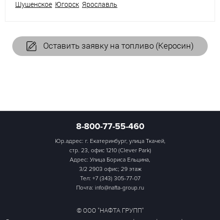
Шушенское
Югорск
Ярославль
Оставить заявку на топливо (Керосин)
8-800-77-55-460
Юр.адрес: г. Екатеринбург, улица Ткачей,
стр. 23, офис 1210 (Clever Park)
Адрес: Улица Бориса Ельцина,
3/2 2903 офис; 29 этаж
Тел:
+7 (343) 305-77-07
Почта: info@nafta-group.ru
© ООО "НАФТА ГРУПП"