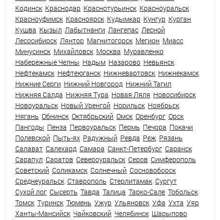
Кодинск
Краснодар
Краснотурьинск
Красноуральск
Красноуфимск
Красноярск
Кудымкар
Кунгур
Курган
Кушва
Кызыл
Лабытнанги
Лангепас
Лесной
Лесосибирск
Лянтор
Магнитогорск
Мегион
Миасс
Минусинск
Михайловск
Москва
Муравленко
Набережные Челны
Надым
Назарово
Невьянск
Нефтекамск
Нефтеюганск
Нижневартовск
Нижнекамск
Нижние Серги
Нижний Новгород
Нижний Тагил
Нижняя Салда
Нижняя Тура
Новая Ляля
Новосибирск
Новоуральск
Новый Уренгой
Норильск
Ноябрьск
Нягань
Обнинск
Октябрьский
Омск
Оренбург
Орск
Пангоды
Пенза
Первоуральск
Пермь
Печора
Покачи
Полевской
Пыть-ях
Радужный
Ревда
Реж
Рязань
Салават
Салехард
Самара
Санкт-Петербург
Саранск
Сарапул
Саратов
Североуральск
Серов
Симферополь
Советский
Соликамск
Солнечный
Сосновоборск
Среднеуральск
Ставрополь
Стерлитамак
Сургут
Сухой лог
Сысерть
Тавда
Талица
Тарко-Сале
Тобольск
Томск
Туринск
Тюмень
Ужур
Ульяновск
Уфа
Ухта
Уяр
Ханты-Мансийск
Чайковский
Челябинск
Шарыпово