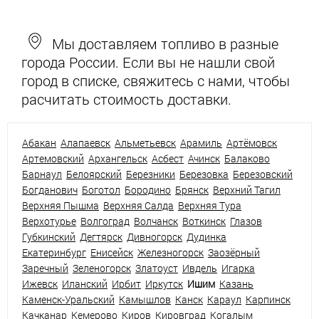
Мы доставляем топливо в разные
города России. Если вы не нашли свой
город в списке, свяжитесь с нами, чтобы
расчитать стоимость доставки.
Абакан
Алапаевск
Альметьевск
Арамиль
Артёмовск
Артемовский
Архангельск
Асбест
Ачинск
Балаково
Барнаул
Белоярский
Березники
Березовка
Березовский
Богданович
Боготол
Бородино
Брянск
Верхний Тагил
Верхняя Пышма
Верхняя Салда
Верхняя Тура
Верхотурье
Волгоград
Волчанск
Воткинск
Глазов
Губкинский
Дегтярск
Дивногорск
Дудинка
Екатеринбург
Енисейск
Железногорск
Заозёрный
Заречный
Зеленогорск
Златоуст
Ивдель
Игарка
Ижевск
Иланский
Ирбит
Иркутск
Ишим
Казань
Каменск-Уральский
Камышлов
Канск
Караул
Карпинск
Качканар
Кемерово
Киров
Кировград
Когалым