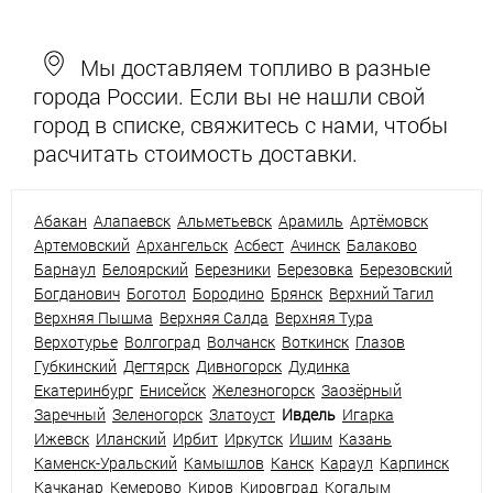
Мы доставляем топливо в разные
города России. Если вы не нашли свой
город в списке, свяжитесь с нами, чтобы
расчитать стоимость доставки.
Абакан
Алапаевск
Альметьевск
Арамиль
Артёмовск
Артемовский
Архангельск
Асбест
Ачинск
Балаково
Барнаул
Белоярский
Березники
Березовка
Березовский
Богданович
Боготол
Бородино
Брянск
Верхний Тагил
Верхняя Пышма
Верхняя Салда
Верхняя Тура
Верхотурье
Волгоград
Волчанск
Воткинск
Глазов
Губкинский
Дегтярск
Дивногорск
Дудинка
Екатеринбург
Енисейск
Железногорск
Заозёрный
Заречный
Зеленогорск
Златоуст
Ивдель
Игарка
Ижевск
Иланский
Ирбит
Иркутск
Ишим
Казань
Каменск-Уральский
Камышлов
Канск
Караул
Карпинск
Качканар
Кемерово
Киров
Кировград
Когалым