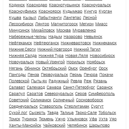
Кодинск
Краснодар
Краснотурьинск
Красноуральск
Красноуфимск
Красноярск
Кудымкар
Кунгур
Курган
Кушва
Кызыл
Лабытнанги
Лангепас
Лесной
Лесосибирск
Лянтор
Магнитогорск
Мегион
Миасс
Минусинск
Михайловск
Москва
Муравленко
Набережные Челны
Надым
Назарово
Невьянск
Нефтекамск
Нефтеюганск
Нижневартовск
Нижнекамск
Нижние Серги
Нижний Новгород
Нижний Тагил
Нижняя Салда
Нижняя Тура
Новая Ляля
Новосибирск
Новоуральск
Новый Уренгой
Норильск
Ноябрьск
Нягань
Обнинск
Октябрьский
Омск
Оренбург
Орск
Пангоды
Пенза
Первоуральск
Пермь
Печора
Покачи
Полевской
Пыть-ях
Радужный
Ревда
Реж
Рязань
Салават
Салехард
Самара
Санкт-Петербург
Саранск
Сарапул
Саратов
Североуральск
Серов
Симферополь
Советский
Соликамск
Солнечный
Сосновоборск
Среднеуральск
Ставрополь
Стерлитамак
Сургут
Сухой лог
Сысерть
Тавда
Талица
Тарко-Сале
Тобольск
Томск
Туринск
Тюмень
Ужур
Ульяновск
Уфа
Ухта
Уяр
Ханты-Мансийск
Чайковский
Челябинск
Шарыпово