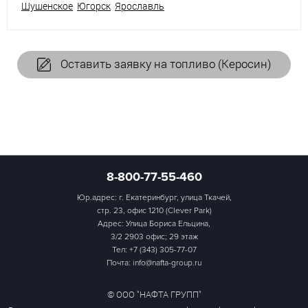
Шушенское
Югорск
Ярославль
Оставить заявку на топливо (Керосин)
8-800-77-55-460
Юр.адрес: г. Екатеринбург, улица Ткачей,
стр. 23, офис 1210 (Clever Park)
Адрес: Улица Бориса Ельцина,
3/2 2903 офис; 29 этаж
Тел:
+7 (343) 305-77-07
Почта: info@nafta-group.ru
© ООО "НАФТА ГРУПП"