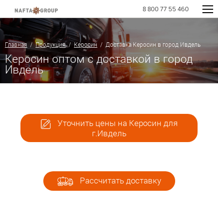
8 800 77 55 460
Главная
/
Продукция
/
Керосин
/ Доставка Керосин в город Ивдель
Керосин оптом с доставкой в город
Ивдель
Уточнить цены на Керосин для
г.Ивдель
Рассчитать доставку