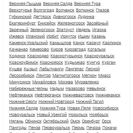
Верхняя Пышма
Верхняя Салда
Верхняя Тура
Верхотурье
Волгоград
Волчанск
Воткинск
Глазов
Губкинский
Дегтярск
Дивногорск
Дудинка
Екатеринбург
Енисейск
Железногорск
Заозёрный
Заречный
Зеленогорск
Златоуст
Ивдель
Игарка
Ижевск
Иланский
Ирбит
Иркутск
Ишим
Казань
Каменск-Уральский
Камышлов
Канск
Караул
Карпинск
Качканар
Кемерово
Киров
Кировград
Когалым
Кодинск
Краснодар
Краснотурьинск
Красноуральск
Красноуфимск
Красноярск
Кудымкар
Кунгур
Курган
Кушва
Кызыл
Лабытнанги
Лангепас
Лесной
Лесосибирск
Лянтор
Магнитогорск
Мегион
Миасс
Минусинск
Михайловск
Москва
Муравленко
Набережные Челны
Надым
Назарово
Невьянск
Нефтекамск
Нефтеюганск
Нижневартовск
Нижнекамск
Нижние Серги
Нижний Новгород
Нижний Тагил
Нижняя Салда
Нижняя Тура
Новая Ляля
Новосибирск
Новоуральск
Новый Уренгой
Норильск
Ноябрьск
Нягань
Обнинск
Октябрьский
Омск
Оренбург
Орск
Пангоды
Пенза
Первоуральск
Пермь
Печора
Покачи