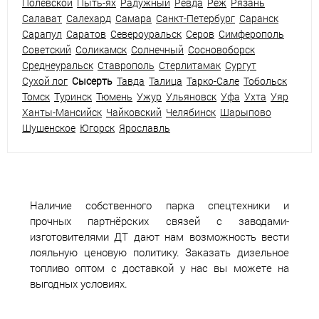
Полевской
Пыть-ях
Радужный
Ревда
Реж
Рязань
Салават
Салехард
Самара
Санкт-Петербург
Саранск
Сарапул
Саратов
Североуральск
Серов
Симферополь
Советский
Соликамск
Солнечный
Сосновоборск
Среднеуральск
Ставрополь
Стерлитамак
Сургут
Сухой лог
Сысерть
Тавда
Талица
Тарко-Сале
Тобольск
Томск
Туринск
Тюмень
Ужур
Ульяновск
Уфа
Ухта
Уяр
Ханты-Мансийск
Чайковский
Челябинск
Шарыпово
Шушенское
Югорск
Ярославль
Наличие собственного парка спецтехники и
прочных партнёрских связей с заводами-
изготовителями ДТ дают нам возможность вести
лояльную ценовую политику. Заказать дизельное
топливо оптом с доставкой у нас вы можете на
выгодных условиях.