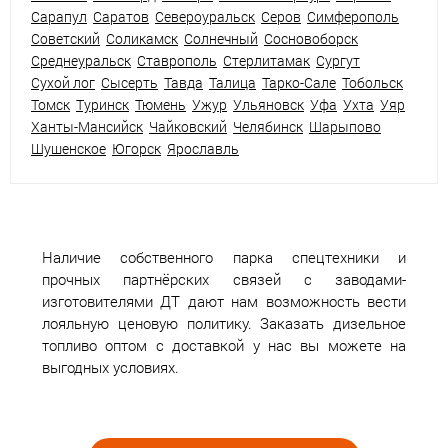
Сарапул
Саратов
Североуральск
Серов
Симферополь
Советский
Соликамск
Солнечный
Сосновоборск
Среднеуральск
Ставрополь
Стерлитамак
Сургут
Сухой лог
Сысерть
Тавда
Талица
Тарко-Сале
Тобольск
Томск
Туринск
Тюмень
Ужур
Ульяновск
Уфа
Ухта
Уяр
Ханты-Мансийск
Чайковский
Челябинск
Шарыпово
Шушенское
Югорск
Ярославль
Наличие собственного парка спецтехники и
прочных партнёрских связей с заводами-
изготовителями ДТ дают нам возможность вести
лояльную ценовую политику. Заказать дизельное
топливо оптом с доставкой у нас вы можете на
выгодных условиях.