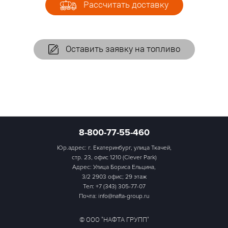
Рассчитать доставку
Оставить заявку на топливо
8-800-77-55-460
Юр.адрес: г. Екатеринбург, улица Ткачей,
стр. 23, офис 1210 (Clever Park)
Адрес: Улица Бориса Ельцина,
3/2 2903 офис; 29 этаж
Тел:
+7 (343) 305-77-07
Почта: info@nafta-group.ru
© ООО "НАФТА ГРУПП"