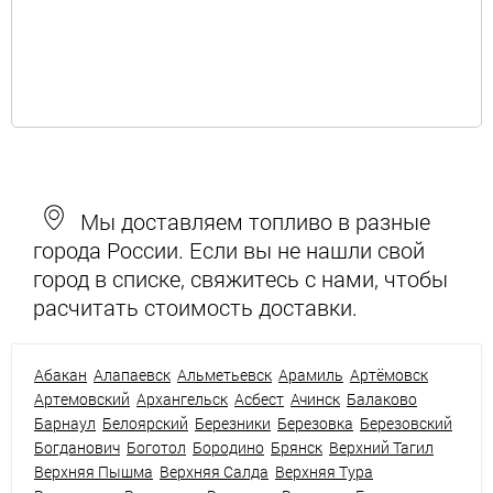
Мы доставляем топливо в разные
города России. Если вы не нашли свой
город в списке, свяжитесь с нами, чтобы
расчитать стоимость доставки.
Абакан
Алапаевск
Альметьевск
Арамиль
Артёмовск
Артемовский
Архангельск
Асбест
Ачинск
Балаково
Барнаул
Белоярский
Березники
Березовка
Березовский
Богданович
Боготол
Бородино
Брянск
Верхний Тагил
Верхняя Пышма
Верхняя Салда
Верхняя Тура