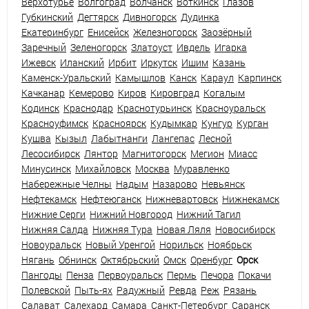
Верхотурье
Волгоград
Волчанск
Воткинск
Глазов
Губкинский
Дегтярск
Дивногорск
Дудинка
Екатеринбург
Енисейск
Железногорск
Заозёрный
Заречный
Зеленогорск
Златоуст
Ивдель
Игарка
Ижевск
Иланский
Ирбит
Иркутск
Ишим
Казань
Каменск-Уральский
Камышлов
Канск
Караул
Карпинск
Качканар
Кемерово
Киров
Кировград
Когалым
Кодинск
Краснодар
Краснотурьинск
Красноуральск
Красноуфимск
Красноярск
Кудымкар
Кунгур
Курган
Кушва
Кызыл
Лабытнанги
Лангепас
Лесной
Лесосибирск
Лянтор
Магнитогорск
Мегион
Миасс
Минусинск
Михайловск
Москва
Муравленко
Набережные Челны
Надым
Назарово
Невьянск
Нефтекамск
Нефтеюганск
Нижневартовск
Нижнекамск
Нижние Серги
Нижний Новгород
Нижний Тагил
Нижняя Салда
Нижняя Тура
Новая Ляля
Новосибирск
Новоуральск
Новый Уренгой
Норильск
Ноябрьск
Нягань
Обнинск
Октябрьский
Омск
Оренбург
Орск
Пангоды
Пенза
Первоуральск
Пермь
Печора
Покачи
Полевской
Пыть-ях
Радужный
Ревда
Реж
Рязань
Салават
Салехард
Самара
Санкт-Петербург
Саранск