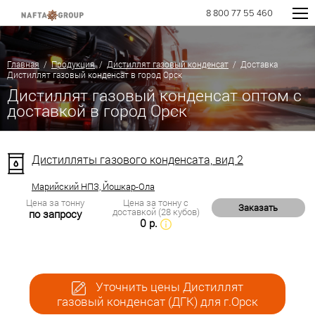
8 800 77 55 460
Главная
/
Продукция
/
Дистиллят газовый конденсат
/ Доставка
Дистиллят газовый конденсат в город Орск
Дистиллят газовый конденсат оптом с
доставкой в город Орск
Дистилляты газового конденсата, вид 2
Марийский НПЗ, Йошкар-Ола
Цена за тонну
Цена за тонну с
Заказать
доставкой (28 кубов)
по запросу
0 р.
Уточнить цены Дистиллят
газовый конденсат (ДГК) для г.Орск