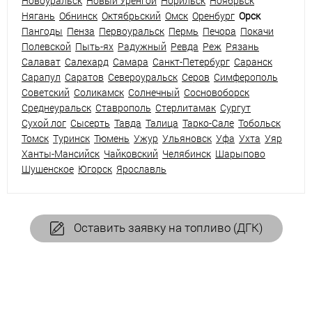
Новоуральск
Новый Уренгой
Норильск
Ноябрьск
Нягань
Обнинск
Октябрьский
Омск
Оренбург
Орск
Пангоды
Пенза
Первоуральск
Пермь
Печора
Покачи
Полевской
Пыть-ях
Радужный
Ревда
Реж
Рязань
Салават
Салехард
Самара
Санкт-Петербург
Саранск
Сарапул
Саратов
Североуральск
Серов
Симферополь
Советский
Соликамск
Солнечный
Сосновоборск
Среднеуральск
Ставрополь
Стерлитамак
Сургут
Сухой лог
Сысерть
Тавда
Талица
Тарко-Сале
Тобольск
Томск
Туринск
Тюмень
Ужур
Ульяновск
Уфа
Ухта
Уяр
Ханты-Мансийск
Чайковский
Челябинск
Шарыпово
Шушенское
Югорск
Ярославль
Оставить заявку на топливо (ДГК)