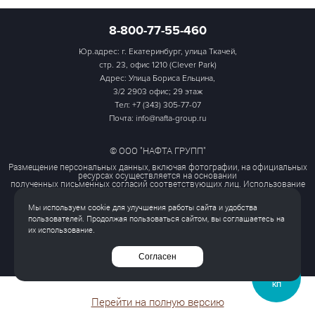
8-800-77-55-460
Юр.адрес: г. Екатеринбург, улица Ткачей,
стр. 23, офис 1210 (Clever Park)
Адрес: Улица Бориса Ельцина,
3/2 2903 офис; 29 этаж
Тел:
+7 (343) 305-77-07
Почта: info@nafta-group.ru
© ООО "НАФТА ГРУПП"
Размещение персональных данных, включая фотографии, на официальных
ресурсах осуществляется на основании
полученных письменных согласий соответствующих лиц. Использование
этих материалов третьими лицами
ограничено и допускается только с разрешения правообладателя.
Мы используем cookie для улучшения работы сайта и удобства
Политика обработки персональных данных
пользователей. Продолжая пользоваться сайтом, вы соглашаетесь на
Согласие на обработку персональных данных
их использование.
Все права защищены
Согласен
ЗАПРОСИТЬ
КП
Перейти на полную версию