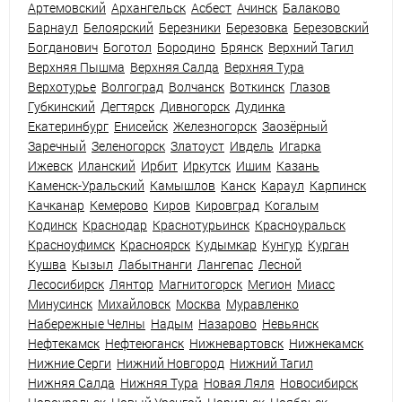
Артемовский
Архангельск
Асбест
Ачинск
Балаково
Барнаул
Белоярский
Березники
Березовка
Березовский
Богданович
Боготол
Бородино
Брянск
Верхний Тагил
Верхняя Пышма
Верхняя Салда
Верхняя Тура
Верхотурье
Волгоград
Волчанск
Воткинск
Глазов
Губкинский
Дегтярск
Дивногорск
Дудинка
Екатеринбург
Енисейск
Железногорск
Заозёрный
Заречный
Зеленогорск
Златоуст
Ивдель
Игарка
Ижевск
Иланский
Ирбит
Иркутск
Ишим
Казань
Каменск-Уральский
Камышлов
Канск
Караул
Карпинск
Качканар
Кемерово
Киров
Кировград
Когалым
Кодинск
Краснодар
Краснотурьинск
Красноуральск
Красноуфимск
Красноярск
Кудымкар
Кунгур
Курган
Кушва
Кызыл
Лабытнанги
Лангепас
Лесной
Лесосибирск
Лянтор
Магнитогорск
Мегион
Миасс
Минусинск
Михайловск
Москва
Муравленко
Набережные Челны
Надым
Назарово
Невьянск
Нефтекамск
Нефтеюганск
Нижневартовск
Нижнекамск
Нижние Серги
Нижний Новгород
Нижний Тагил
Нижняя Салда
Нижняя Тура
Новая Ляля
Новосибирск