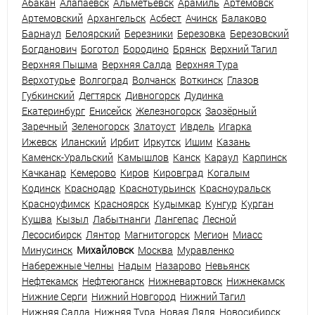
Абакан
Алапаевск
Альметьевск
Арамиль
Артёмовск
Артемовский
Архангельск
Асбест
Ачинск
Балаково
Барнаул
Белоярский
Березники
Березовка
Березовский
Богданович
Боготол
Бородино
Брянск
Верхний Тагил
Верхняя Пышма
Верхняя Салда
Верхняя Тура
Верхотурье
Волгоград
Волчанск
Воткинск
Глазов
Губкинский
Дегтярск
Дивногорск
Дудинка
Екатеринбург
Енисейск
Железногорск
Заозёрный
Заречный
Зеленогорск
Златоуст
Ивдель
Игарка
Ижевск
Иланский
Ирбит
Иркутск
Ишим
Казань
Каменск-Уральский
Камышлов
Канск
Караул
Карпинск
Качканар
Кемерово
Киров
Кировград
Когалым
Кодинск
Краснодар
Краснотурьинск
Красноуральск
Красноуфимск
Красноярск
Кудымкар
Кунгур
Курган
Кушва
Кызыл
Лабытнанги
Лангепас
Лесной
Лесосибирск
Лянтор
Магнитогорск
Мегион
Миасс
Минусинск
Михайловск
Москва
Муравленко
Набережные Челны
Надым
Назарово
Невьянск
Нефтекамск
Нефтеюганск
Нижневартовск
Нижнекамск
Нижние Серги
Нижний Новгород
Нижний Тагил
Нижняя Салда
Нижняя Тура
Новая Ляля
Новосибирск