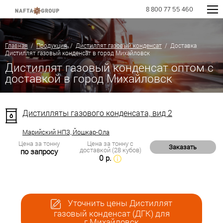
8 800 77 55 460
Главная
/
Продукция
/
Дистиллят газовый конденсат
/ Доставка
Дистиллят газовый конденсат в город Михайловск
Дистиллят газовый конденсат оптом с
доставкой в город Михайловск
Дистилляты газового конденсата, вид 2
Марийский НПЗ, Йошкар-Ола
Цена за тонну
Цена за тонну с
Заказать
доставкой (28 кубов)
по запросу
0 р.
Уточнить цены Дистиллят
газовый конденсат (ДГК) для
г.Михайловск