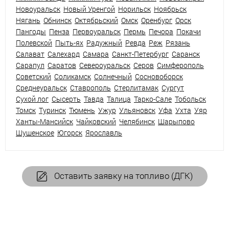
Новоуральск
Новый Уренгой
Норильск
Ноябрьск
Нягань
Обнинск
Октябрьский
Омск
Оренбург
Орск
Пангоды
Пенза
Первоуральск
Пермь
Печора
Покачи
Полевской
Пыть-ях
Радужный
Ревда
Реж
Рязань
Салават
Салехард
Самара
Санкт-Петербург
Саранск
Сарапул
Саратов
Североуральск
Серов
Симферополь
Советский
Соликамск
Солнечный
Сосновоборск
Среднеуральск
Ставрополь
Стерлитамак
Сургут
Сухой лог
Сысерть
Тавда
Талица
Тарко-Сале
Тобольск
Томск
Туринск
Тюмень
Ужур
Ульяновск
Уфа
Ухта
Уяр
Ханты-Мансийск
Чайковский
Челябинск
Шарыпово
Шушенское
Югорск
Ярославль
Оставить заявку на топливо (ДГК)