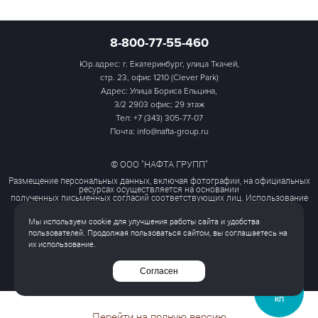
8-800-77-55-460
Юр.адрес: г. Екатеринбург, улица Ткачей,
стр. 23, офис 1210 (Clever Park)
Адрес: Улица Бориса Ельцина,
3/2 2903 офис; 29 этаж
Тел:
+7 (343) 305-77-07
Почта: info@nafta-group.ru
© ООО "НАФТА ГРУПП"
Размещение персональных данных, включая фотографии, на официальных
ресурсах осуществляется на основании
полученных письменных согласий соответствующих лиц. Использование
этих материалов третьими лицами
ограничено и допускается только с разрешения правообладателя.
Мы используем cookie для улучшения работы сайта и удобства
Политика обработки персональных данных
пользователей. Продолжая пользоваться сайтом, вы соглашаетесь на
Согласие на обработку персональных данных
их использование.
Все права защищены
Согласен
ЗАПРОСИТЬ
КП
Перейти на полную версию