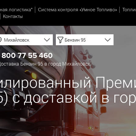
ная логистика"
Система контроля «Умное Топливо»
Топли
Контакты
Михайловск
Бензин 95
 800 77 55 460
оставка Бензин 95 в город Михайловск
тилированный Прем
К5) с доставкой в г