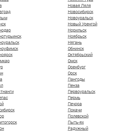
в
Новая Ляля
вград
Новосибирск
лым
Новоуральск
нск
Новый Уренгой
нодар
Норильск
нотурьинск
Ноябрьск
ноуральск
Нягань
ноуфимск
Обнинск
ноярск
Октябрьский
мкар
Омск
ур
Оренбург
ан
Орск
а
Пангоды
ыл
Пенза
тнанги
Первоуральск
епас
Пермь
ой
Печора
сибирск
Покачи
ор
Полевской
итогорск
Пыть-ях
он
Радужный