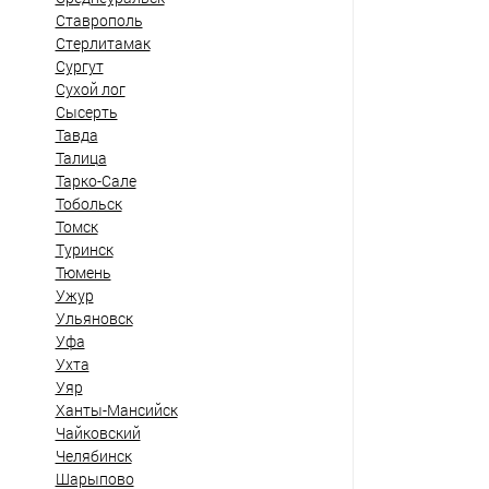
Ставрополь
Стерлитамак
Сургут
Сухой лог
Сысерть
Тавда
Талица
Тарко-Сале
Тобольск
Томск
Туринск
Тюмень
Ужур
Ульяновск
Уфа
Ухта
Уяр
Ханты-Мансийск
Чайковский
Челябинск
Шарыпово