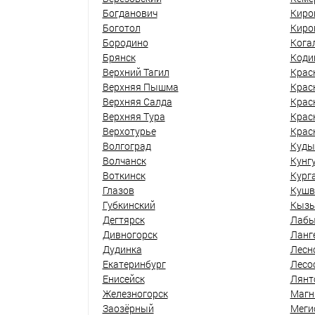
Богданович
Киро
Боготол
Киро
Бородино
Кога
Брянск
Коди
Верхний Тагил
Крас
Верхняя Пышма
Крас
Верхняя Салда
Крас
Верхняя Тура
Крас
Верхотурье
Крас
Волгоград
Куды
Волчанск
Кунг
Воткинск
Кург
Глазов
Кушв
Губкинский
Кыз
Дегтярск
Лабы
Дивногорск
Ланг
Дудинка
Лесн
Екатеринбург
Лесо
Енисейск
Лянт
Железногорск
Магн
Заозёрный
Меги