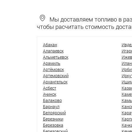
Мы доставляем топливо в разн
чтобы расчитать стоимость доста
Абакан
Ивде
Алапаевск
Игар
Альметьевск
Ижев
Арамиль
Илан
Артёмовск
Ирби
Артемовский
Ирку
Архангельск
Иши
Асбест
Каза
Ачинск
Каме
Балаково
Кам
Барнаул
Канс
Белоярский
Кара
Березники
Карп
Березовка
Качк
Березовский
Кеме