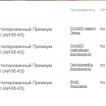
Цен
Производитель
по
этилированный Премиум
ЛУКОЙЛ (завод),
Пермь
I (АИ-95-К5)
по
этилированный Премиум
ЛУКОЙЛ
(нефтебаза),
I (АИ-95-К5)
Екатеринбург
по
этилированный Премиум
Газпромнефть,
Екатеринбург
I (АИ-95-К5)
по
этилированный Премиум
ЯНОС,
Ярославль
I (АИ-95-К5)