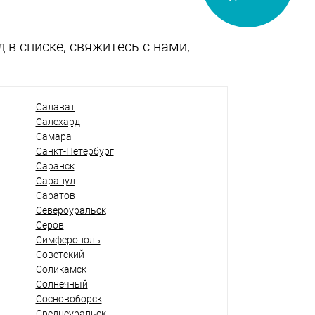
 в списке, свяжитесь с нами,
Салават
Салехард
Самара
Санкт-Петербург
Саранск
Сарапул
Саратов
Североуральск
Серов
Симферополь
Советский
Соликамск
Солнечный
Сосновоборск
Среднеуральск