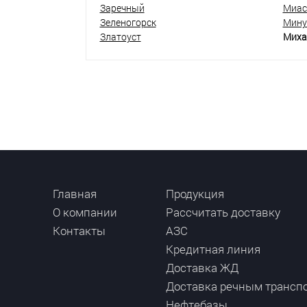
Заречный
Миас
Зеленогорск
Мину
Златоуст
Миха
Главная
Продукция
О компании
Рассчитать доставку
Контакты
АЗС
Кредитная линия
Доставка ЖД
Доставка речным трансп
Нефтебазы