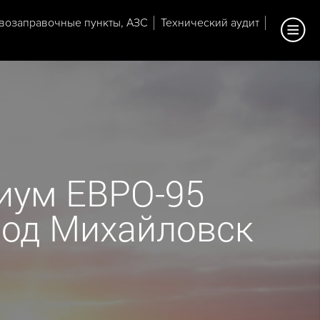
возаправочные пункты, АЗС
Технический аудит
иум ЕВРО-95
ород Михайловск