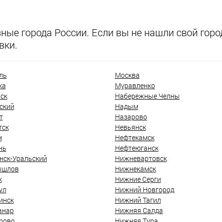
ые города России. Если вы не нашли свой город
вки.
ль
Москва
ка
Муравленко
ск
Набережные Челны
ский
Надым
т
Назарово
тск
Невьянск
м
Нефтекамск
нь
Нефтеюганск
нск-Уральский
Нижневартовск
ышлов
Нижнекамск
к
Нижние Серги
ул
Нижний Новгород
инск
Нижний Тагил
анар
Нижняя Салда
рово
Нижняя Тура