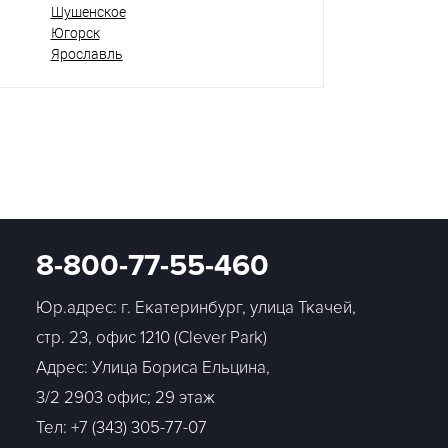
Шушенское
Югорск
Ярославль
8-800-77-55-460
Юр.адрес: г. Екатеринбург, улица Ткачей,
стр. 23, офис 1210 (Clever Park)
Адрес: Улица Бориса Ельцина,
3/2 2903 офис; 29 этаж
Тел:
+7 (343) 305-77-07