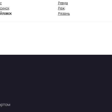
с
Ревда
синск
Реж
йловск
Рязань
ортом