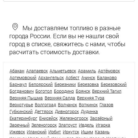
Мы доставляем топливо в разные
города России. Если вы не нашли свой
город в списке, свяжитесь с нами, чтобы
расчитать стоимость доставки.
Абакан
Алапаевск
Альметьевск
Арамиль
Артёмовск
Артемовский
Архангельск
Асбест
Ачинск
Балаково
Барнаул
Белоярский
Березники
Березовка
Березовский
Богданович
Боготол
Бородино
Брянск
Верхний Тагил
Верхняя Пышма
Верхняя Салда
Верхняя Тура
Верхотурье
Волгоград
Волчанск
Воткинск
Глазов
Губкинский
Дегтярск
Дивногорск
Дудинка
Екатеринбург
Енисейск
Железногорск
Заозёрный
Заречный
Зеленогорск
Златоуст
Ивдель
Игарка
Ижевск
Иланский
Ирбит
Иркутск
Ишим
Казань