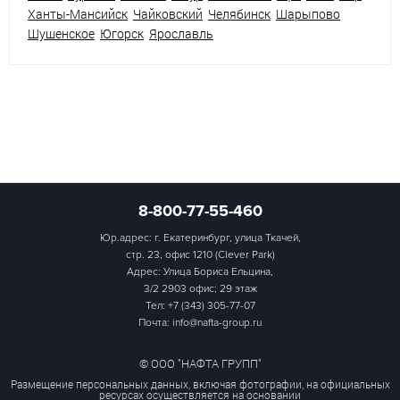
Ханты-Мансийск
Чайковский
Челябинск
Шарыпово
Шушенское
Югорск
Ярославль
8-800-77-55-460
Юр.адрес: г. Екатеринбург, улица Ткачей,
стр. 23, офис 1210 (Clever Park)
Адрес: Улица Бориса Ельцина,
3/2 2903 офис; 29 этаж
Тел:
+7 (343) 305-77-07
Почта: info@nafta-group.ru
© ООО "НАФТА ГРУПП"
Размещение персональных данных, включая фотографии, на официальных
ресурсах осуществляется на основании