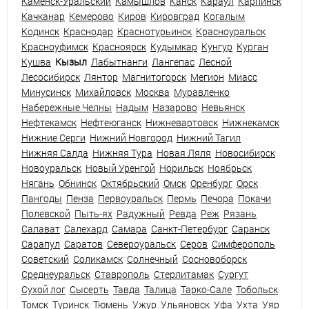
Каменск-Уральский
Камышлов
Канск
Караул
Карпинск
Качканар
Кемерово
Киров
Кировград
Когалым
Кодинск
Краснодар
Краснотурьинск
Красноуральск
Красноуфимск
Красноярск
Кудымкар
Кунгур
Курган
Кушва
Кызыл
Лабытнанги
Лангепас
Лесной
Лесосибирск
Лянтор
Магнитогорск
Мегион
Миасс
Минусинск
Михайловск
Москва
Муравленко
Набережные Челны
Надым
Назарово
Невьянск
Нефтекамск
Нефтеюганск
Нижневартовск
Нижнекамск
Нижние Серги
Нижний Новгород
Нижний Тагил
Нижняя Салда
Нижняя Тура
Новая Ляля
Новосибирск
Новоуральск
Новый Уренгой
Норильск
Ноябрьск
Нягань
Обнинск
Октябрьский
Омск
Оренбург
Орск
Пангоды
Пенза
Первоуральск
Пермь
Печора
Покачи
Полевской
Пыть-ях
Радужный
Ревда
Реж
Рязань
Салават
Салехард
Самара
Санкт-Петербург
Саранск
Сарапул
Саратов
Североуральск
Серов
Симферополь
Советский
Соликамск
Солнечный
Сосновоборск
Среднеуральск
Ставрополь
Стерлитамак
Сургут
Сухой лог
Сысерть
Тавда
Талица
Тарко-Сале
Тобольск
Томск
Туринск
Тюмень
Ужур
Ульяновск
Уфа
Ухта
Уяр