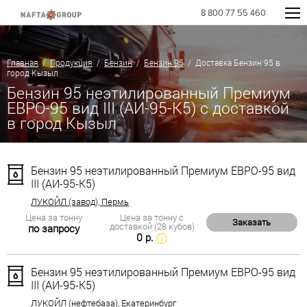
8 800 77 55 460
Главная
/
Продукция
/
Бензин
/
Бензин 95
/ Доставка Бензин 95 в
город Кызыл
Бензин 95 неэтилированный Премиум
ЕВРО-95 вид III (АИ-95-К5) с доставкой
в город Кызыл
Бензин 95 неэтилированный Премиум ЕВРО-95 вид
III (АИ-95-К5)
ЛУКОЙЛ (завод), Пермь
Цена за тонну
Цена за тонну с
Заказать
доставкой (28 кубов)
по запросу
0 р.
Бензин 95 неэтилированный Премиум ЕВРО-95 вид
III (АИ-95-К5)
ЛУКОЙЛ (нефтебаза), Екатеринбург