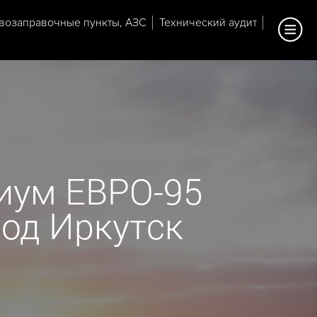
возаправочные пункты, АЗС
Технический аудит
иум ЕВРО-95
ород Иркутск