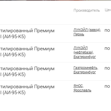
Цен
Производитель
по
этилированный Премиум
ЛУКОЙЛ (завод),
Пермь
I (АИ-95-К5)
по
этилированный Премиум
ЛУКОЙЛ
(нефтебаза),
I (АИ-95-К5)
Екатеринбург
по
этилированный Премиум
Газпромнефть,
Екатеринбург
I (АИ-95-К5)
по
этилированный Премиум
ЯНОС,
Ярославль
I (АИ-95-К5)