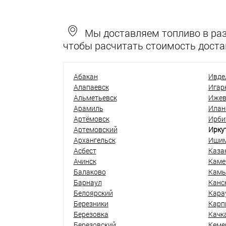
Мы доставляем топливо в разн
чтобы расчитать стоимость доста
Абакан
Ивде
Алапаевск
Игар
Альметьевск
Ижев
Арамиль
Илан
Артёмовск
Ирби
Артемовский
Ирку
Архангельск
Иши
Асбест
Каза
Ачинск
Каме
Балаково
Кам
Барнаул
Канс
Белоярский
Кара
Березники
Карп
Березовка
Качк
Березовский
Кеме