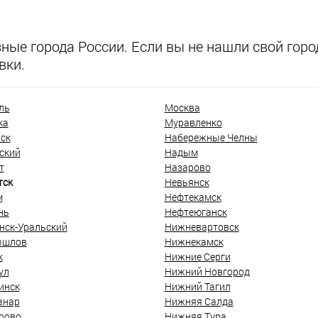
ые города России. Если вы не нашли свой город
вки.
ль
Москва
ка
Муравленко
ск
Набережные Челны
ский
Надым
т
Назарово
тск
Невьянск
м
Нефтекамск
нь
Нефтеюганск
нск-Уральский
Нижневартовск
ышлов
Нижнекамск
к
Нижние Серги
ул
Нижний Новгород
инск
Нижний Тагил
анар
Нижняя Салда
рово
Нижняя Тура