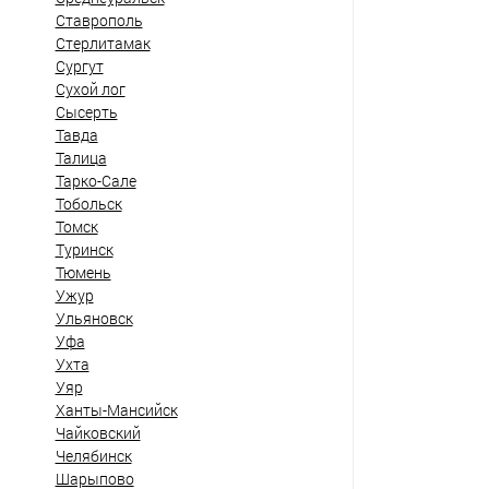
Ставрополь
Стерлитамак
Сургут
Сухой лог
Сысерть
Тавда
Талица
Тарко-Сале
Тобольск
Томск
Туринск
Тюмень
Ужур
Ульяновск
Уфа
Ухта
Уяр
Ханты-Мансийск
Чайковский
Челябинск
Шарыпово