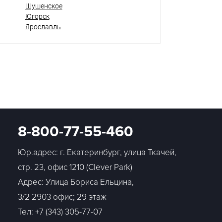
Шушенское
Югорск
Ярославль
8-800-77-55-460
Юр.адрес: г. Екатеринбург, улица Ткачей,
стр. 23, офис 1210 (Clever Park)
Адрес: Улица Бориса Ельцина,
3/2 2903 офис; 29 этаж
Тел:
+7 (343) 305-77-07