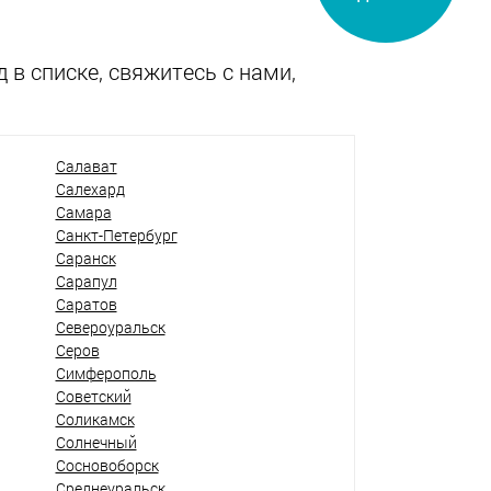
 в списке, свяжитесь с нами,
Салават
Салехард
Самара
Санкт-Петербург
Саранск
Сарапул
Саратов
Североуральск
Серов
Симферополь
Советский
Соликамск
Солнечный
Сосновоборск
Среднеуральск