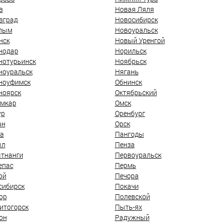
в
Новая Ляля
вград
Новосибирск
лым
Новоуральск
нск
Новый Уренгой
нодар
Норильск
нотурьинск
Ноябрьск
ноуральск
Нягань
ноуфимск
Обнинск
ноярск
Октябрьский
мкар
Омск
ур
Оренбург
ан
Орск
а
Пангоды
ыл
Пенза
тнанги
Первоуральск
епас
Пермь
ой
Печора
сибирск
Покачи
ор
Полевской
итогорск
Пыть-ях
он
Радужный