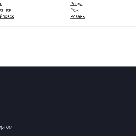
с
Ревда
синск
Реж
йловск
Рязань
ортом