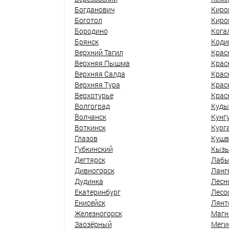
Богданович
Киро
Боготол
Киро
Бородино
Кога
Брянск
Коди
Верхний Тагил
Крас
Верхняя Пышма
Крас
Верхняя Салда
Крас
Верхняя Тура
Крас
Верхотурье
Крас
Волгоград
Куды
Волчанск
Кунг
Воткинск
Кург
Глазов
Кушв
Губкинский
Кыз
Дегтярск
Лабы
Дивногорск
Ланг
Дудинка
Лесн
Екатеринбург
Лесо
Енисейск
Лянт
Железногорск
Магн
Заозёрный
Меги