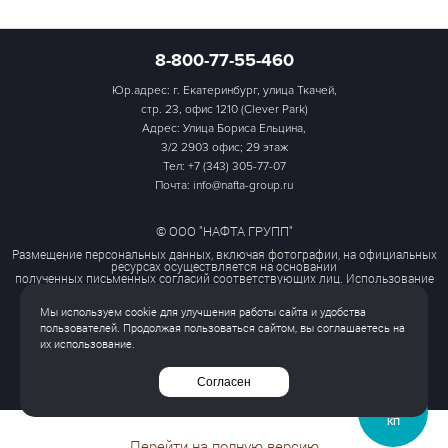
8-800-77-55-460
Юр.адрес: г. Екатеринбург, улица Ткачей,
стр. 23, офис 1210 (Clever Park)
Адрес: Улица Бориса Ельцина,
3/2 2903 офис; 29 этаж
Тел:
+7 (343) 305-77-07
Почта: info@nafta-group.ru
© ООО "НАФТА ГРУПП"
Размещение персональных данных, включая фотографии, на официальных
ресурсах осуществляется на основании
полученных письменных согласий соответствующих лиц. Использование
этих материалов третьими лицами
ограничено и допускается только с разрешения правообладателя.
Мы используем cookie для улучшения работы сайта и удобства
Политика обработки персональных данных
пользователей. Продолжая пользоваться сайтом, вы соглашаетесь на
Согласие на обработку персональных данных
их использование.
Все права защищены
Согласен
ЗАПРОСИТЬ
КП
Перейти на полную версию