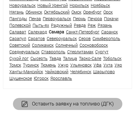
Новоуральск
Новый Уренгой
Норильск
Ноябрьск
Нягань
Обнинск
Октябрьский
Омск
Оренбург
Орск
Пангоды
Пенза
Первоуральск
Пермь
Печора
Покачи
Полевской
Пыть-ях
Радужный
Ревда
Реж
Рязань
Салават
Салехард
Самара
Санкт-Петербург
Саранск
Сарапул
Саратов
Североуральск
Серов
Симферополь
Советский
Соликамск
Солнечный
Сосновоборск
Среднеуральск
Ставрополь
Стерлитамак
Сургут
Сухой лог
Сысерть
Тавда
Талица
Тарко-Сале
Тобольск
Томск
Туринск
Тюмень
Ужур
Ульяновск
Уфа
Ухта
Уяр
Ханты-Мансийск
Чайковский
Челябинск
Шарыпово
Шушенское
Югорск
Ярославль
Оставить заявку на топливо (ДГК)