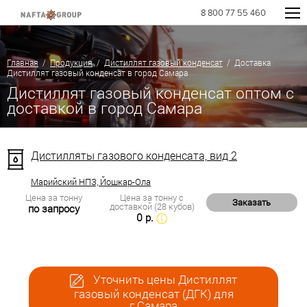
8 800 77 55 460
Главная
/
Продукция
/
Дистиллят газовый конденсат
/ Доставка
Дистиллят газовый конденсат в город Самара
Дистиллят газовый конденсат оптом с
доставкой в город Самара
Дистилляты газового конденсата, вид 2
Марийский НПЗ, Йошкар-Ола
Цена за тонну
Цена за тонну с
Заказать
доставкой (28 кубов)
по запросу
0 р.
Уточнить цены Дистиллят
газовый конденсат (ДГК) для
г.Самара