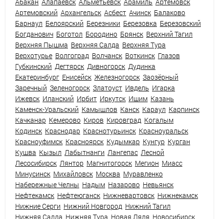
Абакан
Алапаевск
Альметьевск
Арамиль
Артёмовск
Артемовский
Архангельск
Асбест
Ачинск
Балаково
Барнаул
Белоярский
Березники
Березовка
Березовский
Богданович
Боготол
Бородино
Брянск
Верхний Тагил
Верхняя Пышма
Верхняя Салда
Верхняя Тура
Верхотурье
Волгоград
Волчанск
Воткинск
Глазов
Губкинский
Дегтярск
Дивногорск
Дудинка
Екатеринбург
Енисейск
Железногорск
Заозёрный
Заречный
Зеленогорск
Златоуст
Ивдель
Игарка
Ижевск
Иланский
Ирбит
Иркутск
Ишим
Казань
Каменск-Уральский
Камышлов
Канск
Караул
Карпинск
Качканар
Кемерово
Киров
Кировград
Когалым
Кодинск
Краснодар
Краснотурьинск
Красноуральск
Красноуфимск
Красноярск
Кудымкар
Кунгур
Курган
Кушва
Кызыл
Лабытнанги
Лангепас
Лесной
Лесосибирск
Лянтор
Магнитогорск
Мегион
Миасс
Минусинск
Михайловск
Москва
Муравленко
Набережные Челны
Надым
Назарово
Невьянск
Нефтекамск
Нефтеюганск
Нижневартовск
Нижнекамск
Нижние Серги
Нижний Новгород
Нижний Тагил
Нижняя Салда
Нижняя Тура
Новая Ляля
Новосибирск