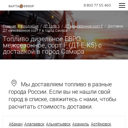
8 800 77 55 460
Главная
/
Продукция
/
ДТ Евро 5
/
ДТ межсезонное сорт F
/ Доставка
ДТ межсезонное сорт F в город Самара
Топливо дизельное ЕВРО,
межсезонное, сорт F (ДТ-Е-К5) с
доставкой в город Самара
Мы доставляем топливо в разные
города России. Если вы не нашли свой
город в списке, свяжитесь с нами, чтобы
расчитать стоимость доставки.
Абакан
Алапаевск
Альметьевск
Арамиль
Артёмовск