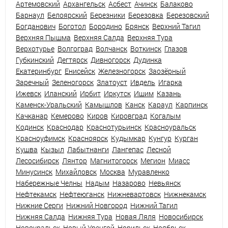
Артемовский
Архангельск
Асбест
Ачинск
Балаково
Барнаул
Белоярский
Березники
Березовка
Березовский
Богданович
Боготол
Бородино
Брянск
Верхний Тагил
Верхняя Пышма
Верхняя Салда
Верхняя Тура
Верхотурье
Волгоград
Волчанск
Воткинск
Глазов
Губкинский
Дегтярск
Дивногорск
Дудинка
Екатеринбург
Енисейск
Железногорск
Заозёрный
Заречный
Зеленогорск
Златоуст
Ивдель
Игарка
Ижевск
Иланский
Ирбит
Иркутск
Ишим
Казань
Каменск-Уральский
Камышлов
Канск
Караул
Карпинск
Качканар
Кемерово
Киров
Кировград
Когалым
Кодинск
Краснодар
Краснотурьинск
Красноуральск
Красноуфимск
Красноярск
Кудымкар
Кунгур
Курган
Кушва
Кызыл
Лабытнанги
Лангепас
Лесной
Лесосибирск
Лянтор
Магнитогорск
Мегион
Миасс
Минусинск
Михайловск
Москва
Муравленко
Набережные Челны
Надым
Назарово
Невьянск
Нефтекамск
Нефтеюганск
Нижневартовск
Нижнекамск
Нижние Серги
Нижний Новгород
Нижний Тагил
Нижняя Салда
Нижняя Тура
Новая Ляля
Новосибирск
Новоуральск
Новый Уренгой
Норильск
Ноябрьск