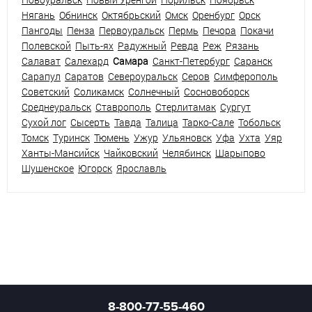
Нягань
Обнинск
Октябрьский
Омск
Оренбург
Орск
Пангоды
Пенза
Первоуральск
Пермь
Печора
Покачи
Полевской
Пыть-ях
Радужный
Ревда
Реж
Рязань
Салават
Салехард
Самара
Санкт-Петербург
Саранск
Сарапул
Саратов
Североуральск
Серов
Симферополь
Советский
Соликамск
Солнечный
Сосновоборск
Среднеуральск
Ставрополь
Стерлитамак
Сургут
Сухой лог
Сысерть
Тавда
Талица
Тарко-Сале
Тобольск
Томск
Туринск
Тюмень
Ужур
Ульяновск
Уфа
Ухта
Уяр
Ханты-Мансийск
Чайковский
Челябинск
Шарыпово
Шушенское
Югорск
Ярославль
8-800-77-55-460