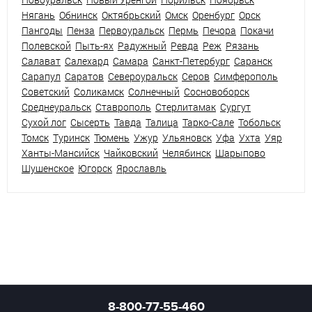
Нягань
Обнинск
Октябрьский
Омск
Оренбург
Орск
Пангоды
Пенза
Первоуральск
Пермь
Печора
Покачи
Полевской
Пыть-ях
Радужный
Ревда
Реж
Рязань
Салават
Салехард
Самара
Санкт-Петербург
Саранск
Сарапул
Саратов
Североуральск
Серов
Симферополь
Советский
Соликамск
Солнечный
Сосновоборск
Среднеуральск
Ставрополь
Стерлитамак
Сургут
Сухой лог
Сысерть
Тавда
Талица
Тарко-Сале
Тобольск
Томск
Туринск
Тюмень
Ужур
Ульяновск
Уфа
Ухта
Уяр
Ханты-Мансийск
Чайковский
Челябинск
Шарыпово
Шушенское
Югорск
Ярославль
8-800-77-55-460