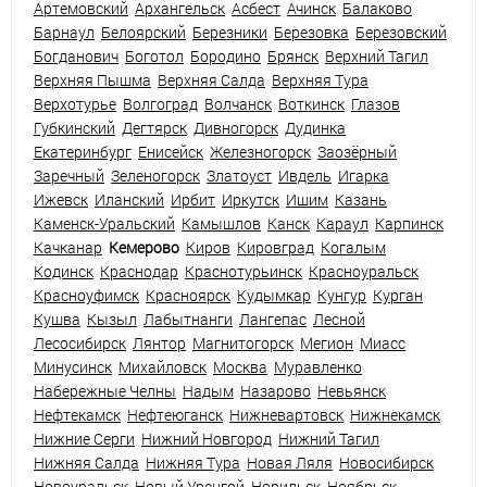
Артемовский
Архангельск
Асбест
Ачинск
Балаково
Барнаул
Белоярский
Березники
Березовка
Березовский
Богданович
Боготол
Бородино
Брянск
Верхний Тагил
Верхняя Пышма
Верхняя Салда
Верхняя Тура
Верхотурье
Волгоград
Волчанск
Воткинск
Глазов
Губкинский
Дегтярск
Дивногорск
Дудинка
Екатеринбург
Енисейск
Железногорск
Заозёрный
Заречный
Зеленогорск
Златоуст
Ивдель
Игарка
Ижевск
Иланский
Ирбит
Иркутск
Ишим
Казань
Каменск-Уральский
Камышлов
Канск
Караул
Карпинск
Качканар
Кемерово
Киров
Кировград
Когалым
Кодинск
Краснодар
Краснотурьинск
Красноуральск
Красноуфимск
Красноярск
Кудымкар
Кунгур
Курган
Кушва
Кызыл
Лабытнанги
Лангепас
Лесной
Лесосибирск
Лянтор
Магнитогорск
Мегион
Миасс
Минусинск
Михайловск
Москва
Муравленко
Набережные Челны
Надым
Назарово
Невьянск
Нефтекамск
Нефтеюганск
Нижневартовск
Нижнекамск
Нижние Серги
Нижний Новгород
Нижний Тагил
Нижняя Салда
Нижняя Тура
Новая Ляля
Новосибирск
Новоуральск
Новый Уренгой
Норильск
Ноябрьск