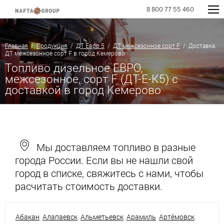
8 800 77 55 460
Главная
/
Продукция
/
ДТ Евро 5
/
ДТ межсезонное сорт F
/ Доставка
ДТ межсезонное сорт F в город Кемерово
Топливо дизельное ЕВРО,
межсезонное, сорт F (ДТ-Е-К5) с
доставкой в город Кемерово
Мы доставляем топливо в разные
города России. Если вы не нашли свой
город в списке, свяжитесь с нами, чтобы
расчитать стоимость доставки.
Абакан
Алапаевск
Альметьевск
Арамиль
Артёмовск