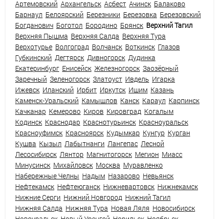
Артемовский
Архангельск
Асбест
Ачинск
Балаково
Барнаул
Белоярский
Березники
Березовка
Березовский
Богданович
Боготол
Бородино
Брянск
Верхний Тагил
Верхняя Пышма
Верхняя Салда
Верхняя Тура
Верхотурье
Волгоград
Волчанск
Воткинск
Глазов
Губкинский
Дегтярск
Дивногорск
Дудинка
Екатеринбург
Енисейск
Железногорск
Заозёрный
Заречный
Зеленогорск
Златоуст
Ивдель
Игарка
Ижевск
Иланский
Ирбит
Иркутск
Ишим
Казань
Каменск-Уральский
Камышлов
Канск
Караул
Карпинск
Качканар
Кемерово
Киров
Кировград
Когалым
Кодинск
Краснодар
Краснотурьинск
Красноуральск
Красноуфимск
Красноярск
Кудымкар
Кунгур
Курган
Кушва
Кызыл
Лабытнанги
Лангепас
Лесной
Лесосибирск
Лянтор
Магнитогорск
Мегион
Миасс
Минусинск
Михайловск
Москва
Муравленко
Набережные Челны
Надым
Назарово
Невьянск
Нефтекамск
Нефтеюганск
Нижневартовск
Нижнекамск
Нижние Серги
Нижний Новгород
Нижний Тагил
Нижняя Салда
Нижняя Тура
Новая Ляля
Новосибирск
Новоуральск
Новый Уренгой
Норильск
Ноябрьск