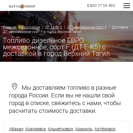
8 800 77 55 460
Главная
/
Продукция
/
ДТ Евро 5
/
ДТ межсезонное сорт F
/ Доставка
ДТ межсезонное сорт F в город Верхний Тагил
Топливо дизельное ЕВРО,
межсезонное, сорт F (ДТ-Е-К5) с
доставкой в город Верхний Тагил
Мы доставляем топливо в разные
города России. Если вы не нашли свой
город в списке, свяжитесь с нами, чтобы
расчитать стоимость доставки.
Абакан
Алапаевск
Альметьевск
Арамиль
Артёмовск