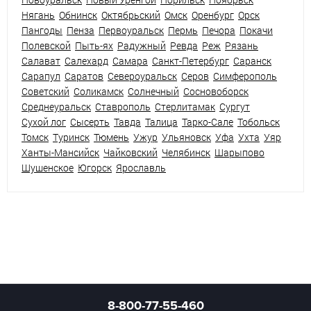
Нягань
Обнинск
Октябрьский
Омск
Оренбург
Орск
Пангоды
Пенза
Первоуральск
Пермь
Печора
Покачи
Полевской
Пыть-ях
Радужный
Ревда
Реж
Рязань
Салават
Салехард
Самара
Санкт-Петербург
Саранск
Сарапул
Саратов
Североуральск
Серов
Симферополь
Советский
Соликамск
Солнечный
Сосновоборск
Среднеуральск
Ставрополь
Стерлитамак
Сургут
Сухой лог
Сысерть
Тавда
Талица
Тарко-Сале
Тобольск
Томск
Туринск
Тюмень
Ужур
Ульяновск
Уфа
Ухта
Уяр
Ханты-Мансийск
Чайковский
Челябинск
Шарыпово
Шушенское
Югорск
Ярославль
8-800-77-55-460