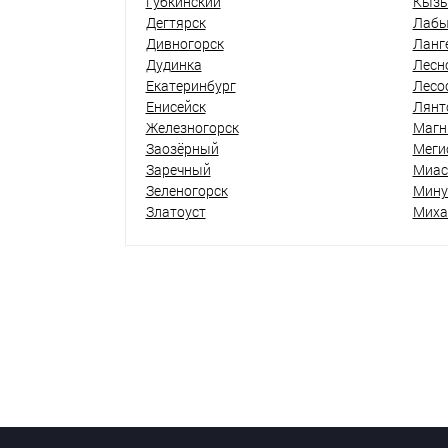
Губкинский
Кыз
Дегтярск
Лабы
Дивногорск
Ланг
Дудинка
Лесн
Екатеринбург
Лесо
Енисейск
Лянт
Железногорск
Магн
Заозёрный
Меги
Заречный
Миас
Зеленогорск
Мину
Златоуст
Миха