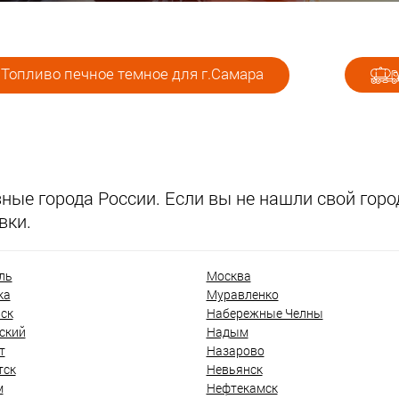
Топливо печное темное для г.Самара
ые города России. Если вы не нашли свой город
вки.
ль
Москва
ка
Муравленко
ск
Набережные Челны
ский
Надым
т
Назарово
тск
Невьянск
м
Нефтекамск