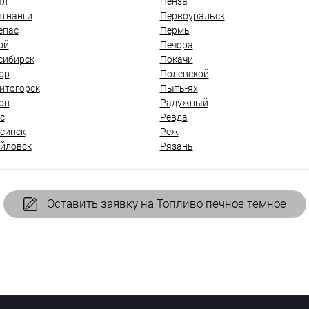
ыл
Пенза
тнанги
Первоуральск
епас
Пермь
ой
Печора
сибирск
Покачи
ор
Полевской
итогорск
Пыть-ях
он
Радужный
с
Ревда
синск
Реж
йловск
Рязань
Оставить заявку на Топливо печное темное