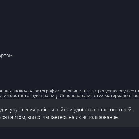
ортом
нных, включая фотографии, на официальных ресурсах осуществ
асий соответствующих лиц. Использование этих материалов тр
лько с разрешения правообладателя.
 для улучшения работы сайта и удобства пользователей.
льных данных
нальных данных
ся сайтом, вы соглашаетесь на их использование.