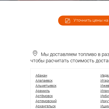
Уточнить цены на 
Мы доставляем топливо в разн
чтобы расчитать стоимость доста
Абакан
Ивде
Алапаевск
Игар
Альметьевск
Ижев
Арамиль
Илан
Артёмовск
Ирби
Артемовский
Ирку
Архангельск
Иши