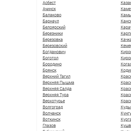
Асбест
Каза
Ачинск
Каме
Балаково
Кам
Барнаул
Канс
Белоярский
Кара
Березники
Карп
Березовка
Качк
Березовский
Кеме
Богданович
Киро
Боготол
Киро
Бородино
Кога
Брянск
Коди
Верхний Тагил
Крас
Верхняя Пышма
Крас
Верхняя Салда
Крас
Верхняя Тура
Крас
Верхотурье
Крас
Волгоград
Куды
Волчанск
Кунг
Воткинск
Кург
Глазов
Кушв