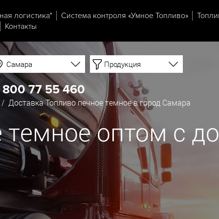
ная логистика"
Система контроля «Умное Топливо»
Топли
Контакты
Самара
Продукция
 800 77 55 460
/ Доставка Топливо печное темное в город Самара
 темное оптом с до