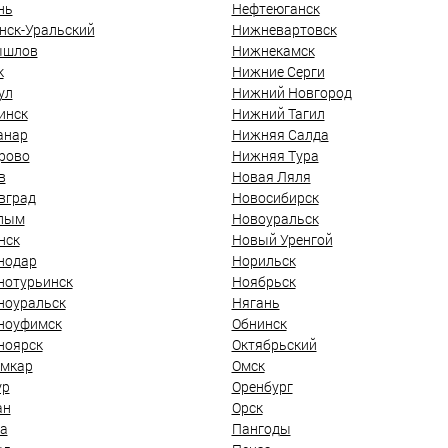
нь
Нефтеюганск
нск-Уральский
Нижневартовск
ышлов
Нижнекамск
к
Нижние Серги
ул
Нижний Новгород
инск
Нижний Тагил
анар
Нижняя Салда
рово
Нижняя Тура
в
Новая Ляля
вград
Новосибирск
лым
Новоуральск
нск
Новый Уренгой
нодар
Норильск
нотурьинск
Ноябрьск
ноуральск
Нягань
ноуфимск
Обнинск
ноярск
Октябрьский
мкар
Омск
ур
Оренбург
ан
Орск
а
Пангоды