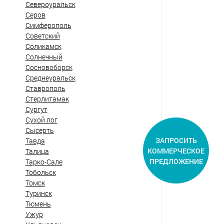
Североуральск
Серов
Симферополь
Советский
Соликамск
Солнечный
Сосновоборск
Среднеуральск
Ставрополь
Стерлитамак
Сургут
Сухой лог
Сысерть
ЗАПРОСИТЬ
Тавда
КОММЕРЧЕСКОЕ
Талица
ПРЕДЛОЖЕНИЕ
Тарко-Сале
Тобольск
Томск
Туринск
Тюмень
Ужур