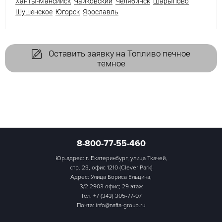
Ханты-Мансийск
Чайковский
Челябинск
Шарыпово
Шушенское
Югорск
Ярославль
Оставить заявку на Топливо печное
темное
8-800-77-55-460
Юр.адрес: г. Екатеринбург, улица Ткачей,
стр. 23, офис 1210 (Clever Park)
Адрес: Улица Бориса Ельцина,
3/2 2903 офис; 29 этаж
Тел:
+7 (343) 305-77-07
Почта: info@nafta-group.ru