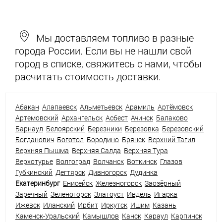
Мы доставляем топливо в разные
города России. Если вы не нашли свой
город в списке, свяжитесь с нами, чтобы
расчитать стоимость доставки.
Абакан
Алапаевск
Альметьевск
Арамиль
Артёмовск
Артемовский
Архангельск
Асбест
Ачинск
Балаково
Барнаул
Белоярский
Березники
Березовка
Березовский
Богданович
Боготол
Бородино
Брянск
Верхний Тагил
Верхняя Пышма
Верхняя Салда
Верхняя Тура
Верхотурье
Волгоград
Волчанск
Воткинск
Глазов
Губкинский
Дегтярск
Дивногорск
Дудинка
Екатеринбург
Енисейск
Железногорск
Заозёрный
Заречный
Зеленогорск
Златоуст
Ивдель
Игарка
Ижевск
Иланский
Ирбит
Иркутск
Ишим
Казань
Каменск-Уральский
Камышлов
Канск
Караул
Карпинск