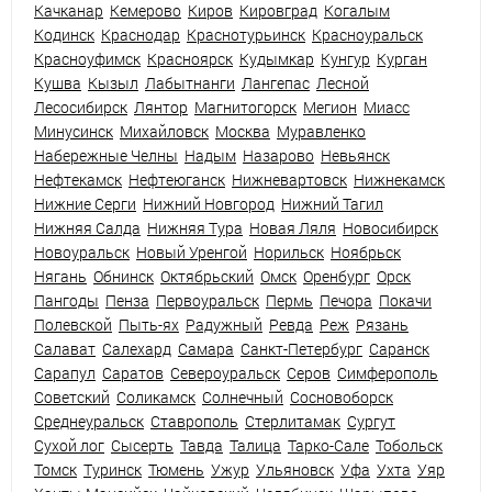
Качканар
Кемерово
Киров
Кировград
Когалым
Кодинск
Краснодар
Краснотурьинск
Красноуральск
Красноуфимск
Красноярск
Кудымкар
Кунгур
Курган
Кушва
Кызыл
Лабытнанги
Лангепас
Лесной
Лесосибирск
Лянтор
Магнитогорск
Мегион
Миасс
Минусинск
Михайловск
Москва
Муравленко
Набережные Челны
Надым
Назарово
Невьянск
Нефтекамск
Нефтеюганск
Нижневартовск
Нижнекамск
Нижние Серги
Нижний Новгород
Нижний Тагил
Нижняя Салда
Нижняя Тура
Новая Ляля
Новосибирск
Новоуральск
Новый Уренгой
Норильск
Ноябрьск
Нягань
Обнинск
Октябрьский
Омск
Оренбург
Орск
Пангоды
Пенза
Первоуральск
Пермь
Печора
Покачи
Полевской
Пыть-ях
Радужный
Ревда
Реж
Рязань
Салават
Салехард
Самара
Санкт-Петербург
Саранск
Сарапул
Саратов
Североуральск
Серов
Симферополь
Советский
Соликамск
Солнечный
Сосновоборск
Среднеуральск
Ставрополь
Стерлитамак
Сургут
Сухой лог
Сысерть
Тавда
Талица
Тарко-Сале
Тобольск
Томск
Туринск
Тюмень
Ужур
Ульяновск
Уфа
Ухта
Уяр