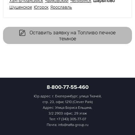
Ханты-Мансийск
Чайковский
Челябинск
Шарыпово
Шушенское
Югорск
Ярославль
Оставить заявку на Топливо печное
темное
8-800-77-55-460
Юр.адрес: г. Екатеринбург, улица Ткачей,
стр. 23, офис 1210 (Clever Park)
Адрес: Улица Бориса Ельцина,
3/2 2903 офис; 29 этаж
Тел:
+7 (343) 305-77-07
Почта: info@nafta-group.ru