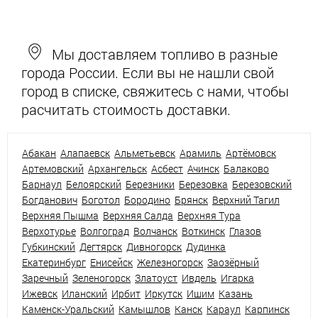
Мы доставляем топливо в разные
города России. Если вы не нашли свой
город в списке, свяжитесь с нами, чтобы
расчитать стоимость доставки.
Абакан
Алапаевск
Альметьевск
Арамиль
Артёмовск
Артемовский
Архангельск
Асбест
Ачинск
Балаково
Барнаул
Белоярский
Березники
Березовка
Березовский
Богданович
Боготол
Бородино
Брянск
Верхний Тагил
Верхняя Пышма
Верхняя Салда
Верхняя Тура
Верхотурье
Волгоград
Волчанск
Воткинск
Глазов
Губкинский
Дегтярск
Дивногорск
Дудинка
Екатеринбург
Енисейск
Железногорск
Заозёрный
Заречный
Зеленогорск
Златоуст
Ивдель
Игарка
Ижевск
Иланский
Ирбит
Иркутск
Ишим
Казань
Каменск-Уральский
Камышлов
Канск
Караул
Карпинск