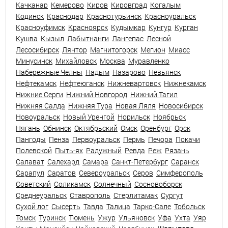
Качканар
Кемерово
Киров
Кировград
Когалым
Кодинск
Краснодар
Краснотурьинск
Красноуральск
Красноуфимск
Красноярск
Кудымкар
Кунгур
Курган
Кушва
Кызыл
Лабытнанги
Лангепас
Лесной
Лесосибирск
Лянтор
Магнитогорск
Мегион
Миасс
Минусинск
Михайловск
Москва
Муравленко
Набережные Челны
Надым
Назарово
Невьянск
Нефтекамск
Нефтеюганск
Нижневартовск
Нижнекамск
Нижние Серги
Нижний Новгород
Нижний Тагил
Нижняя Салда
Нижняя Тура
Новая Ляля
Новосибирск
Новоуральск
Новый Уренгой
Норильск
Ноябрьск
Нягань
Обнинск
Октябрьский
Омск
Оренбург
Орск
Пангоды
Пенза
Первоуральск
Пермь
Печора
Покачи
Полевской
Пыть-ях
Радужный
Ревда
Реж
Рязань
Салават
Салехард
Самара
Санкт-Петербург
Саранск
Сарапул
Саратов
Североуральск
Серов
Симферополь
Советский
Соликамск
Солнечный
Сосновоборск
Среднеуральск
Ставрополь
Стерлитамак
Сургут
Сухой лог
Сысерть
Тавда
Талица
Тарко-Сале
Тобольск
Томск
Туринск
Тюмень
Ужур
Ульяновск
Уфа
Ухта
Уяр