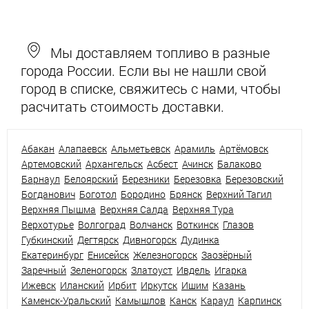
Мы доставляем топливо в разные
города России. Если вы не нашли свой
город в списке, свяжитесь с нами, чтобы
расчитать стоимость доставки.
Абакан
Алапаевск
Альметьевск
Арамиль
Артёмовск
Артемовский
Архангельск
Асбест
Ачинск
Балаково
Барнаул
Белоярский
Березники
Березовка
Березовский
Богданович
Боготол
Бородино
Брянск
Верхний Тагил
Верхняя Пышма
Верхняя Салда
Верхняя Тура
Верхотурье
Волгоград
Волчанск
Воткинск
Глазов
Губкинский
Дегтярск
Дивногорск
Дудинка
Екатеринбург
Енисейск
Железногорск
Заозёрный
Заречный
Зеленогорск
Златоуст
Ивдель
Игарка
Ижевск
Иланский
Ирбит
Иркутск
Ишим
Казань
Каменск-Уральский
Камышлов
Канск
Караул
Карпинск