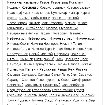
Качканар
Кемерово
Киров
Кировград
Когалым
Кодинск
Краснодар
Краснотурьинск
Красноуральск
Красноуфимск
Красноярск
Кудымкар
Кунгур
Курган
Кушва
Кызыл
Лабытнанги
Лангепас
Лесной
Лесосибирск
Лянтор
Магнитогорск
Мегион
Миасс
Минусинск
Михайловск
Москва
Муравленко
Набережные Челны
Надым
Назарово
Невьянск
Нефтекамск
Нефтеюганск
Нижневартовск
Нижнекамск
Нижние Серги
Нижний Новгород
Нижний Тагил
Нижняя Салда
Нижняя Тура
Новая Ляля
Новосибирск
Новоуральск
Новый Уренгой
Норильск
Ноябрьск
Нягань
Обнинск
Октябрьский
Омск
Оренбург
Орск
Пангоды
Пенза
Первоуральск
Пермь
Печора
Покачи
Полевской
Пыть-ях
Радужный
Ревда
Реж
Рязань
Салават
Салехард
Самара
Санкт-Петербург
Саранск
Сарапул
Саратов
Североуральск
Серов
Симферополь
Советский
Соликамск
Солнечный
Сосновоборск
Среднеуральск
Ставрополь
Стерлитамак
Сургут
Сухой лог
Сысерть
Тавда
Талица
Тарко-Сале
Тобольск
Томск
Туринск
Тюмень
Ужур
Ульяновск
Уфа
Ухта
Уяр