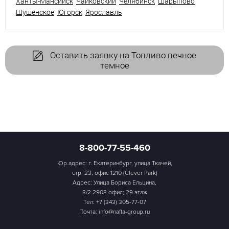
Ханты-Мансийск
Чайковский
Челябинск
Шарыпово
Шушенское
Югорск
Ярославль
Оставить заявку на Топливо печное
темное
8-800-77-55-460
Юр.адрес: г. Екатеринбург, улица Ткачей,
стр. 23, офис 1210 (Clever Park)
Адрес: Улица Бориса Ельцина,
3/2 2903 офис; 29 этаж
Тел:
+7 (343) 305-77-07
Почта: info@nafta-group.ru