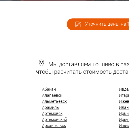
Уточнить цены на 
Мы доставляем топливо в разн
чтобы расчитать стоимость доста
Абакан
Ивде
Алапаевск
Игар
Альметьевск
Ижев
Арамиль
Илан
Артёмовск
Ирби
Артемовский
Ирку
Архангельск
Иши