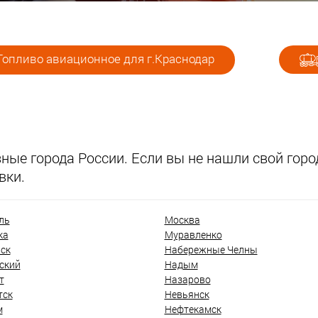
Топливо авиационное для г.Краснодар
ые города России. Если вы не нашли свой город
вки.
ль
Москва
ка
Муравленко
ск
Набережные Челны
ский
Надым
т
Назарово
тск
Невьянск
м
Нефтекамск