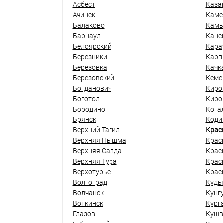
Асбест
Каза
Ачинск
Каме
Балаково
Кам
Барнаул
Канс
Белоярский
Кара
Березники
Карп
Березовка
Качк
Березовский
Кеме
Богданович
Киро
Боготол
Киро
Бородино
Кога
Брянск
Коди
Верхний Тагил
Крас
Верхняя Пышма
Крас
Верхняя Салда
Крас
Верхняя Тура
Крас
Верхотурье
Крас
Волгоград
Куды
Волчанск
Кунг
Воткинск
Кург
Глазов
Кушв