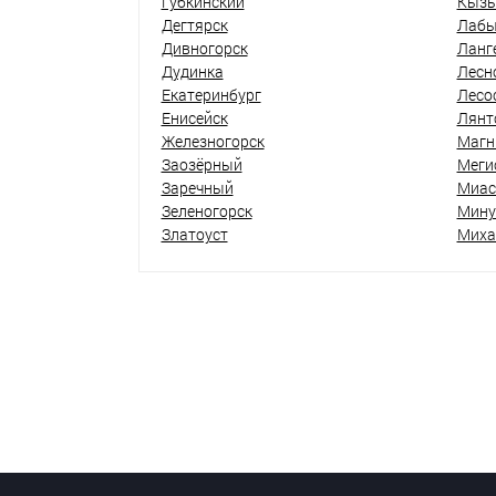
Губкинский
Кыз
Дегтярск
Лабы
Дивногорск
Ланг
Дудинка
Лесн
Екатеринбург
Лесо
Енисейск
Лянт
Железногорск
Магн
Заозёрный
Меги
Заречный
Миас
Зеленогорск
Мину
Златоуст
Миха