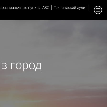
возаправочные пункты, АЗС
Технический аудит
в город