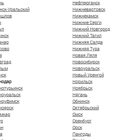
нь
Нефтеюганск
нск-Уральский
Нижневартовск
ышлов
Нижнекамск
к
Нижние Серги
ул
Нижний Новгород
инск
Нижний Тагил
анар
Нижняя Салда
рово
Нижняя Тура
в
Новая Ляля
вград
Новосибирск
лым
Новоуральск
нск
Новый Уренгой
нодар
Норильск
нотурьинск
Ноябрьск
ноуральск
Нягань
ноуфимск
Обнинск
ноярск
Октябрьский
мкар
Омск
ур
Оренбург
ан
Орск
а
Пангоды