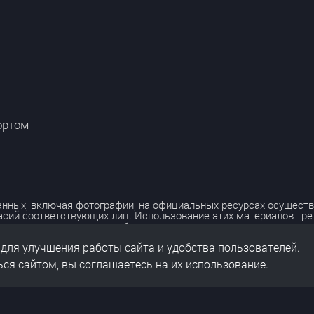
ортом
нных, включая фотографии, на официальных ресурсах осуществ
асий соответствующих лиц. Использование этих материалов тр
лько с разрешения правообладателя.
 для улучшения работы сайта и удобства пользователей.
льных данных
нальных данных
ся сайтом, вы соглашаетесь на их использование.