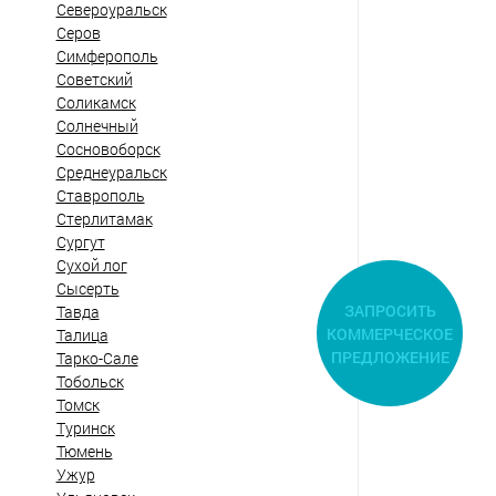
Североуральск
Серов
Симферополь
Советский
Соликамск
Солнечный
Сосновоборск
Среднеуральск
Ставрополь
Стерлитамак
Сургут
Сухой лог
Сысерть
ЗАПРОСИТЬ
Тавда
КОММЕРЧЕСКОЕ
Талица
ПРЕДЛОЖЕНИЕ
Тарко-Сале
Тобольск
Томск
Туринск
Тюмень
Ужур