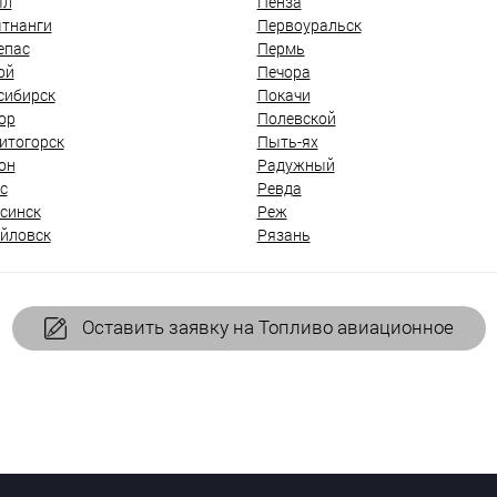
ыл
Пенза
тнанги
Первоуральск
епас
Пермь
ой
Печора
сибирск
Покачи
ор
Полевской
итогорск
Пыть-ях
он
Радужный
с
Ревда
синск
Реж
йловск
Рязань
Оставить заявку на Топливо авиационное