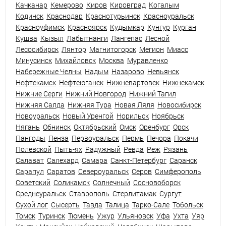
Качканар
Кемерово
Киров
Кировград
Когалым
Кодинск
Краснодар
Краснотурьинск
Красноуральск
Красноуфимск
Красноярск
Кудымкар
Кунгур
Курган
Кушва
Кызыл
Лабытнанги
Лангепас
Лесной
Лесосибирск
Лянтор
Магнитогорск
Мегион
Миасс
Минусинск
Михайловск
Москва
Муравленко
Набережные Челны
Надым
Назарово
Невьянск
Нефтекамск
Нефтеюганск
Нижневартовск
Нижнекамск
Нижние Серги
Нижний Новгород
Нижний Тагил
Нижняя Салда
Нижняя Тура
Новая Ляля
Новосибирск
Новоуральск
Новый Уренгой
Норильск
Ноябрьск
Нягань
Обнинск
Октябрьский
Омск
Оренбург
Орск
Пангоды
Пенза
Первоуральск
Пермь
Печора
Покачи
Полевской
Пыть-ях
Радужный
Ревда
Реж
Рязань
Салават
Салехард
Самара
Санкт-Петербург
Саранск
Сарапул
Саратов
Североуральск
Серов
Симферополь
Советский
Соликамск
Солнечный
Сосновоборск
Среднеуральск
Ставрополь
Стерлитамак
Сургут
Сухой лог
Сысерть
Тавда
Талица
Тарко-Сале
Тобольск
Томск
Туринск
Тюмень
Ужур
Ульяновск
Уфа
Ухта
Уяр