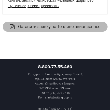
Ханты-Мансийск
Чайковский
Челябинск
Шарыпово
Шушенское
Югорск
Ярославль
Оставить заявку на Топливо авиационное
8-800-77-55-460
Юр.адрес: г. Екатеринбург, улица Ткачей,
стр. 23, офис 1210 (Clever Park)
Адрес: Улица Бориса Ельцина,
3/2 2903 офис; 29 этаж
Тел:
+7 (343) 305-77-07
Почта: info@nafta-group.ru
© ООО "НАФТА ГРУПП"