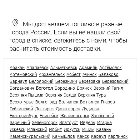
Мы доставляем топливо в разные
города России. Если вы не нашли свой
город в списке, свяжитесь с нами, чтобы
расчитать стоимость доставки.
Абакан
Алапаевск
Альметьевск
Арамиль
Артёмовск
Артемовский
Архангельск
Асбест
Ачинск
Балаково
Барнаул
Белоярский
Березники
Березовка
Березовский
Богданович
Боготол
Бородино
Брянск
Верхний Тагил
Верхняя Пышма
Верхняя Салда
Верхняя Тура
Верхотурье
Волгоград
Волчанск
Воткинск
Глазов
Губкинский
Дегтярск
Дивногорск
Дудинка
Екатеринбург
Енисейск
Железногорск
Заозёрный
Заречный
Зеленогорск
Златоуст
Ивдель
Игарка
Ижевск
Иланский
Ирбит
Иркутск
Ишим
Казань
Каменск-Уральский
Камышлов
Канск
Караул
Карпинск