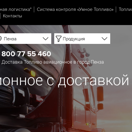
ная логистика"
Система контроля «Умное Топливо»
Топли
Контакты
Пенза
Продукция
 800 77 55 460
Доставка Топливо авиационное в город Пенза
онное с доставкой 