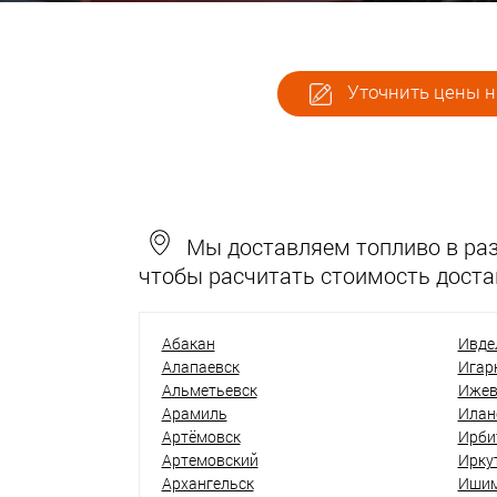
Уточнить цены н
Мы доставляем топливо в разн
чтобы расчитать стоимость доста
Абакан
Ивде
Алапаевск
Игар
Альметьевск
Ижев
Арамиль
Илан
Артёмовск
Ирби
Артемовский
Ирку
Архангельск
Иши