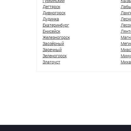
Губкинский
Кыз
Дегтярск
Лабы
Дивногорск
Ланг
Дудинка
Лесн
Екатеринбург
Лесо
Енисейск
Лянт
Железногорск
Магн
Заозёрный
Меги
Заречный
Миас
Зеленогорск
Мину
Златоуст
Миха