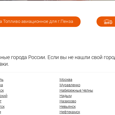
а Топливо авиационное для г.Пенза
ые города России. Если вы не нашли свой город
вки.
ль
Москва
ка
Муравленко
ск
Набережные Челны
ский
Надым
т
Назарово
тск
Невьянск
м
Нефтекамск