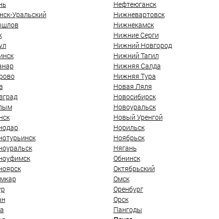
нь
Нефтеюганск
нск-Уральский
Нижневартовск
ышлов
Нижнекамск
к
Нижние Серги
ул
Нижний Новгород
инск
Нижний Тагил
анар
Нижняя Салда
рово
Нижняя Тура
в
Новая Ляля
вград
Новосибирск
лым
Новоуральск
нск
Новый Уренгой
нодар
Норильск
нотурьинск
Ноябрьск
ноуральск
Нягань
ноуфимск
Обнинск
ноярск
Октябрьский
мкар
Омск
ур
Оренбург
ан
Орск
а
Пангоды