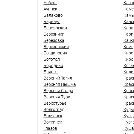
Асбест
Каза
Ачинск
Каме
Балаково
Кам
Барнаул
Канс
Белоярский
Кара
Березники
Карп
Березовка
Качк
Березовский
Кеме
Богданович
Киро
Боготол
Киро
Бородино
Кога
Брянск
Коди
Верхний Тагил
Крас
Верхняя Пышма
Крас
Верхняя Салда
Крас
Верхняя Тура
Крас
Верхотурье
Крас
Волгоград
Куды
Волчанск
Кунг
Воткинск
Кург
Глазов
Кушв