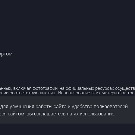
ортом
нных, включая фотографии, на официальных ресурсах осуществ
асий соответствующих лиц. Использование этих материалов тр
лько с разрешения правообладателя.
 для улучшения работы сайта и удобства пользователей.
льных данных
нальных данных
ся сайтом, вы соглашаетесь на их использование.