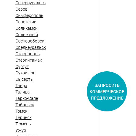
Североуральск
Серов
Симферополь
Советский
Соликамск
Солнечный
Сосновоборск
Среднеуральск
Ставрополь
Стерлитамак
Сургут
Сухой лог
Сысерть
ЗАПРОСИТЬ
Тавда
КОММЕРЧЕСКОЕ
Талица
ПРЕДЛОЖЕНИЕ
Тарко-Сале
Тобольск
Томск
Туринск
Тюмень
Ужур