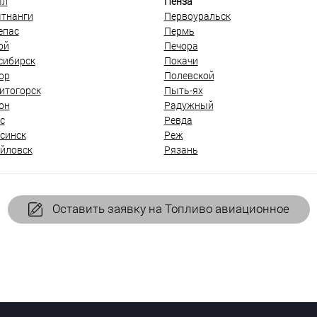
ыл
Пенза
тнанги
Первоуральск
епас
Пермь
ой
Печора
сибирск
Покачи
ор
Полевской
итогорск
Пыть-ях
он
Радужный
с
Ревда
синск
Реж
йловск
Рязань
Оставить заявку на Топливо авиационное