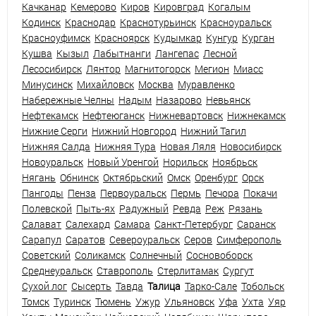
Качканар
Кемерово
Киров
Кировград
Когалым
Кодинск
Краснодар
Краснотурьинск
Красноуральск
Красноуфимск
Красноярск
Кудымкар
Кунгур
Курган
Кушва
Кызыл
Лабытнанги
Лангепас
Лесной
Лесосибирск
Лянтор
Магнитогорск
Мегион
Миасс
Минусинск
Михайловск
Москва
Муравленко
Набережные Челны
Надым
Назарово
Невьянск
Нефтекамск
Нефтеюганск
Нижневартовск
Нижнекамск
Нижние Серги
Нижний Новгород
Нижний Тагил
Нижняя Салда
Нижняя Тура
Новая Ляля
Новосибирск
Новоуральск
Новый Уренгой
Норильск
Ноябрьск
Нягань
Обнинск
Октябрьский
Омск
Оренбург
Орск
Пангоды
Пенза
Первоуральск
Пермь
Печора
Покачи
Полевской
Пыть-ях
Радужный
Ревда
Реж
Рязань
Салават
Салехард
Самара
Санкт-Петербург
Саранск
Сарапул
Саратов
Североуральск
Серов
Симферополь
Советский
Соликамск
Солнечный
Сосновоборск
Среднеуральск
Ставрополь
Стерлитамак
Сургут
Сухой лог
Сысерть
Тавда
Талица
Тарко-Сале
Тобольск
Томск
Туринск
Тюмень
Ужур
Ульяновск
Уфа
Ухта
Уяр