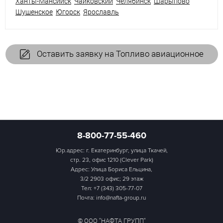
Ханты-Мансийск
Чайковский
Челябинск
Шарыпово
Шушенское
Югорск
Ярославль
Оставить заявку на Топливо авиационное
8-800-77-55-460
Юр.адрес: г. Екатеринбург, улица Ткачей,
стр. 23, офис 1210 (Clever Park)
Адрес: Улица Бориса Ельцина,
3/2 2903 офис; 29 этаж
Тел:
+7 (343) 305-77-07
Почта: info@nafta-group.ru
© ООО "НАФТА ГРУПП"