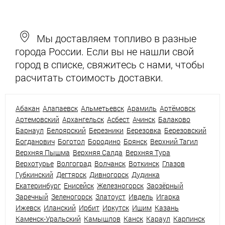
Мы доставляем топливо в разные
города России. Если вы не нашли свой
город в списке, свяжитесь с нами, чтобы
расчитать стоимость доставки.
Абакан
Алапаевск
Альметьевск
Арамиль
Артёмовск
Артемовский
Архангельск
Асбест
Ачинск
Балаково
Барнаул
Белоярский
Березники
Березовка
Березовский
Богданович
Боготол
Бородино
Брянск
Верхний Тагил
Верхняя Пышма
Верхняя Салда
Верхняя Тура
Верхотурье
Волгоград
Волчанск
Воткинск
Глазов
Губкинский
Дегтярск
Дивногорск
Дудинка
Екатеринбург
Енисейск
Железногорск
Заозёрный
Заречный
Зеленогорск
Златоуст
Ивдель
Игарка
Ижевск
Иланский
Ирбит
Иркутск
Ишим
Казань
Каменск-Уральский
Камышлов
Канск
Караул
Карпинск