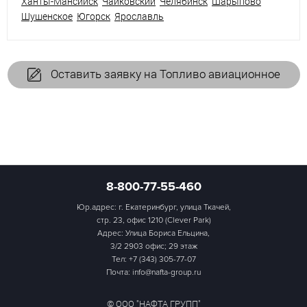
Ханты-Мансийск
Чайковский
Челябинск
Шарыпово
Шушенское
Югорск
Ярославль
Оставить заявку на Топливо авиационное
8-800-77-55-460
Юр.адрес: г. Екатеринбург, улица Ткачей,
стр. 23, офис 1210 (Clever Park)
Адрес: Улица Бориса Ельцина,
3/2 2903 офис; 29 этаж
Тел:
+7 (343) 305-77-07
Почта: info@nafta-group.ru
© ООО "НАФТА ГРУПП"