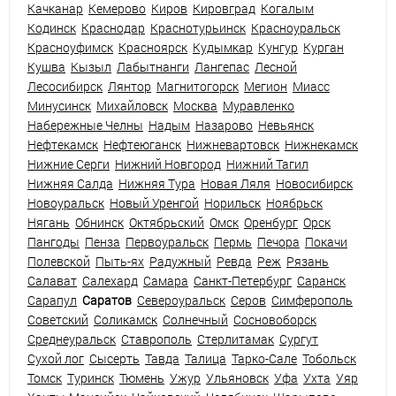
Качканар
Кемерово
Киров
Кировград
Когалым
Кодинск
Краснодар
Краснотурьинск
Красноуральск
Красноуфимск
Красноярск
Кудымкар
Кунгур
Курган
Кушва
Кызыл
Лабытнанги
Лангепас
Лесной
Лесосибирск
Лянтор
Магнитогорск
Мегион
Миасс
Минусинск
Михайловск
Москва
Муравленко
Набережные Челны
Надым
Назарово
Невьянск
Нефтекамск
Нефтеюганск
Нижневартовск
Нижнекамск
Нижние Серги
Нижний Новгород
Нижний Тагил
Нижняя Салда
Нижняя Тура
Новая Ляля
Новосибирск
Новоуральск
Новый Уренгой
Норильск
Ноябрьск
Нягань
Обнинск
Октябрьский
Омск
Оренбург
Орск
Пангоды
Пенза
Первоуральск
Пермь
Печора
Покачи
Полевской
Пыть-ях
Радужный
Ревда
Реж
Рязань
Салават
Салехард
Самара
Санкт-Петербург
Саранск
Сарапул
Саратов
Североуральск
Серов
Симферополь
Советский
Соликамск
Солнечный
Сосновоборск
Среднеуральск
Ставрополь
Стерлитамак
Сургут
Сухой лог
Сысерть
Тавда
Талица
Тарко-Сале
Тобольск
Томск
Туринск
Тюмень
Ужур
Ульяновск
Уфа
Ухта
Уяр