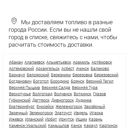
Мы доставляем топливо в разные
города России. Если вы не нашли свой
город в списке, свяжитесь с нами, чтобы
расчитать стоимость доставки.
Абакан
Алапаевск
Альметьевск
Арамиль
Артёмовск
Артемовский
Архангельск
Асбест
Ачинск
Балаково
Барнаул
Белоярский
Березники
Березовка
Березовский
Богданович
Боготол
Бородино
Брянск
Верхний Тагил
Верхняя Пышма
Верхняя Салда
Верхняя Тура
Верхотурье
Волгоград
Волчанск
Воткинск
Глазов
Губкинский
Дегтярск
Дивногорск
Дудинка
Екатеринбург
Енисейск
Железногорск
Заозёрный
Заречный
Зеленогорск
Златоуст
Ивдель
Игарка
Ижевск
Иланский
Ирбит
Иркутск
Ишим
Казань
Каменск-Уральский
Камышлов
Канск
Караул
Карпинск