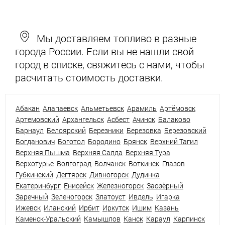
Мы доставляем топливо в разные
города России. Если вы не нашли свой
город в списке, свяжитесь с нами, чтобы
расчитать стоимость доставки.
Абакан
Алапаевск
Альметьевск
Арамиль
Артёмовск
Артемовский
Архангельск
Асбест
Ачинск
Балаково
Барнаул
Белоярский
Березники
Березовка
Березовский
Богданович
Боготол
Бородино
Брянск
Верхний Тагил
Верхняя Пышма
Верхняя Салда
Верхняя Тура
Верхотурье
Волгоград
Волчанск
Воткинск
Глазов
Губкинский
Дегтярск
Дивногорск
Дудинка
Екатеринбург
Енисейск
Железногорск
Заозёрный
Заречный
Зеленогорск
Златоуст
Ивдель
Игарка
Ижевск
Иланский
Ирбит
Иркутск
Ишим
Казань
Каменск-Уральский
Камышлов
Канск
Караул
Карпинск