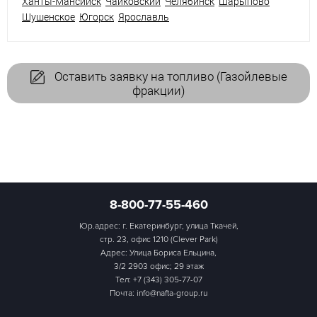
Ханты-Мансийск
Чайковский
Челябинск
Шарыпово
Шушенское
Югорск
Ярославль
Оставить заявку на топливо (Газойлевые
фракции)
8-800-77-55-460
Юр.адрес: г. Екатеринбург, улица Ткачей,
стр. 23, офис 1210 (Clever Park)
Адрес: Улица Бориса Ельцина,
3/2 2903 офис; 29 этаж
Тел:
+7 (343) 305-77-07
Почта: info@nafta-group.ru