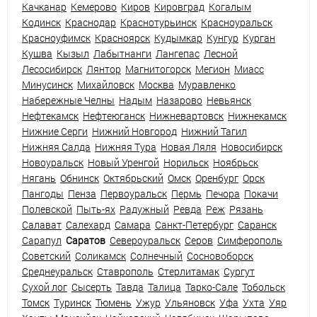
Качканар
Кемерово
Киров
Кировград
Когалым
Кодинск
Краснодар
Краснотурьинск
Красноуральск
Красноуфимск
Красноярск
Кудымкар
Кунгур
Курган
Кушва
Кызыл
Лабытнанги
Лангепас
Лесной
Лесосибирск
Лянтор
Магнитогорск
Мегион
Миасс
Минусинск
Михайловск
Москва
Муравленко
Набережные Челны
Надым
Назарово
Невьянск
Нефтекамск
Нефтеюганск
Нижневартовск
Нижнекамск
Нижние Серги
Нижний Новгород
Нижний Тагил
Нижняя Салда
Нижняя Тура
Новая Ляля
Новосибирск
Новоуральск
Новый Уренгой
Норильск
Ноябрьск
Нягань
Обнинск
Октябрьский
Омск
Оренбург
Орск
Пангоды
Пенза
Первоуральск
Пермь
Печора
Покачи
Полевской
Пыть-ях
Радужный
Ревда
Реж
Рязань
Салават
Салехард
Самара
Санкт-Петербург
Саранск
Сарапул
Саратов
Североуральск
Серов
Симферополь
Советский
Соликамск
Солнечный
Сосновоборск
Среднеуральск
Ставрополь
Стерлитамак
Сургут
Сухой лог
Сысерть
Тавда
Талица
Тарко-Сале
Тобольск
Томск
Туринск
Тюмень
Ужур
Ульяновск
Уфа
Ухта
Уяр