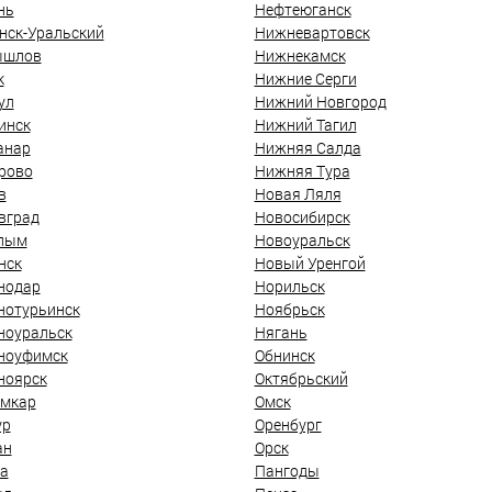
нь
Нефтеюганск
нск-Уральский
Нижневартовск
ышлов
Нижнекамск
к
Нижние Серги
ул
Нижний Новгород
инск
Нижний Тагил
анар
Нижняя Салда
рово
Нижняя Тура
в
Новая Ляля
вград
Новосибирск
лым
Новоуральск
нск
Новый Уренгой
нодар
Норильск
нотурьинск
Ноябрьск
ноуральск
Нягань
ноуфимск
Обнинск
ноярск
Октябрьский
мкар
Омск
ур
Оренбург
ан
Орск
а
Пангоды