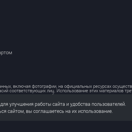
ортом
нных, включая фотографии, на официальных ресурсах осуществ
асий соответствующих лиц. Использование этих материалов тр
лько с разрешения правообладателя.
 для улучшения работы сайта и удобства пользователей.
льных данных
нальных данных
ся сайтом, вы соглашаетесь на их использование.