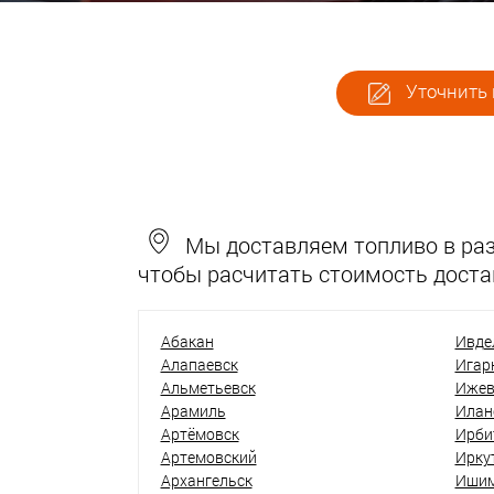
Уточнить 
Мы доставляем топливо в разн
чтобы расчитать стоимость доста
Абакан
Ивде
Алапаевск
Игар
Альметьевск
Ижев
Арамиль
Илан
Артёмовск
Ирби
Артемовский
Ирку
Архангельск
Иши