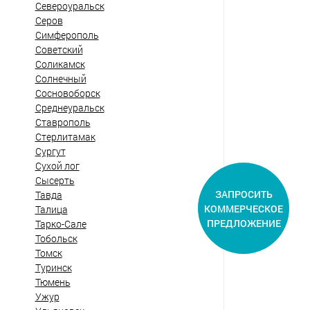
Североуральск
Серов
Симферополь
Советский
Соликамск
Солнечный
Сосновоборск
Среднеуральск
Ставрополь
Стерлитамак
Сургут
Сухой лог
Сысерть
ЗАПРОСИТЬ
Тавда
КОММЕРЧЕСКОЕ
Талица
ПРЕДЛОЖЕНИЕ
Тарко-Сале
Тобольск
Томск
Туринск
Тюмень
Ужур