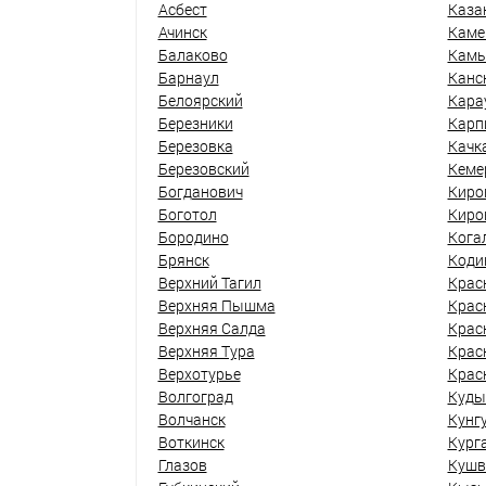
Асбест
Каза
Ачинск
Каме
Балаково
Кам
Барнаул
Канс
Белоярский
Кара
Березники
Карп
Березовка
Качк
Березовский
Кеме
Богданович
Киро
Боготол
Киро
Бородино
Кога
Брянск
Коди
Верхний Тагил
Крас
Верхняя Пышма
Крас
Верхняя Салда
Крас
Верхняя Тура
Крас
Верхотурье
Крас
Волгоград
Куды
Волчанск
Кунг
Воткинск
Кург
Глазов
Кушв