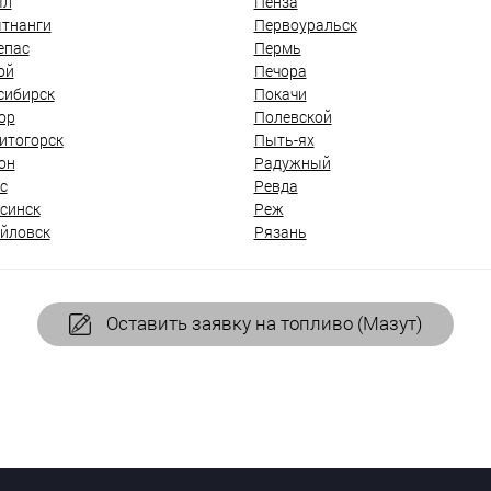
ыл
Пенза
тнанги
Первоуральск
епас
Пермь
ой
Печора
сибирск
Покачи
ор
Полевской
итогорск
Пыть-ях
он
Радужный
с
Ревда
синск
Реж
йловск
Рязань
Оставить заявку на топливо (Мазут)