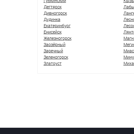
Губкинский
Кыз
Дегтярск
Лабы
Дивногорск
Ланг
Дудинка
Лесн
Екатеринбург
Лесо
Енисейск
Лянт
Железногорск
Магн
Заозёрный
Меги
Заречный
Миас
Зеленогорск
Мину
Златоуст
Миха