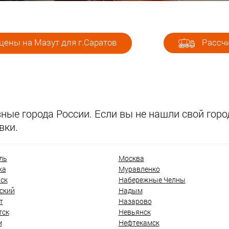
цены на Мазут для г.Саратов
Рассчи
ые города России. Если вы не нашли свой город
вки.
ль
Москва
ка
Муравленко
ск
Набережные Челны
ский
Надым
т
Назарово
тск
Невьянск
м
Нефтекамск