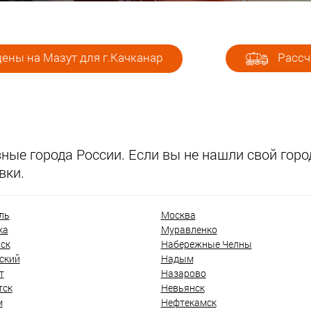
ены на Мазут для г.Качканар
Рассч
ые города России. Если вы не нашли свой город
вки.
ль
Москва
ка
Муравленко
ск
Набережные Челны
ский
Надым
т
Назарово
тск
Невьянск
м
Нефтекамск