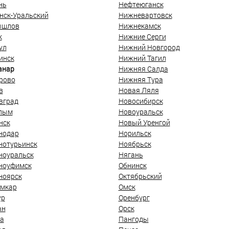
нь
Нефтеюганск
нск-Уральский
Нижневартовск
ышлов
Нижнекамск
к
Нижние Серги
ул
Нижний Новгород
инск
Нижний Тагил
анар
Нижняя Салда
рово
Нижняя Тура
в
Новая Ляля
вград
Новосибирск
лым
Новоуральск
нск
Новый Уренгой
нодар
Норильск
нотурьинск
Ноябрьск
ноуральск
Нягань
ноуфимск
Обнинск
ноярск
Октябрьский
мкар
Омск
ур
Оренбург
ан
Орск
а
Пангоды