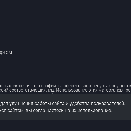
ортом
нных, включая фотографии, на официальных ресурсах осуществ
асий соответствующих лиц. Использование этих материалов тр
лько с разрешения правообладателя.
 для улучшения работы сайта и удобства пользователей.
льных данных
нальных данных
ся сайтом, вы соглашаетесь на их использование.