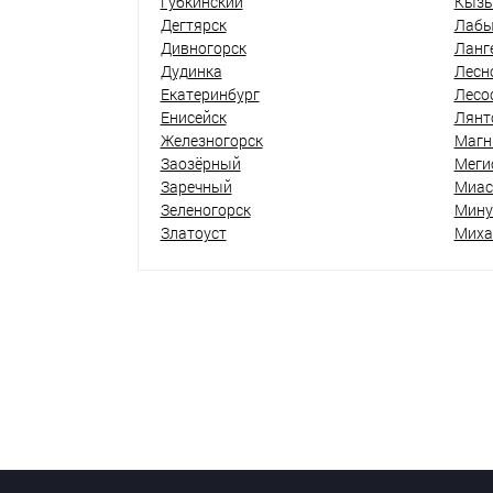
Губкинский
Кыз
Дегтярск
Лабы
Дивногорск
Ланг
Дудинка
Лесн
Екатеринбург
Лесо
Енисейск
Лянт
Железногорск
Магн
Заозёрный
Меги
Заречный
Миас
Зеленогорск
Мину
Златоуст
Миха