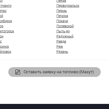
ыл
Пенза
тнанги
Первоуральск
епас
Пермь
ой
Печора
сибирск
Покачи
ор
Полевской
итогорск
Пыть-ях
он
Радужный
с
Ревда
синск
Реж
йловск
Рязань
Оставить заявку на топливо (Мазут)