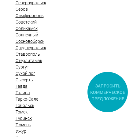
Североуральск
Серов
Симферополь
Советский
Соликамск
Солнечный
Сосновоборск
Среднеуральск
Ставрополь
Стерлитамак
Сургут
Сухой лог
Сысерть
ЗАПРОСИТЬ
Тавда
КОММЕРЧЕСКОЕ
Талица
ПРЕДЛОЖЕНИЕ
Тарко-Сале
Тобольск
Томск
Туринск
Тюмень
Ужур