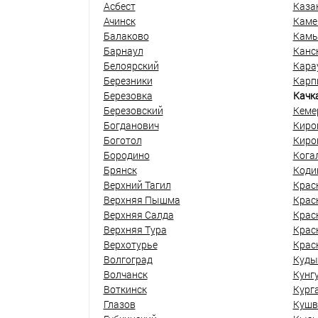
Асбест
Каза
Ачинск
Каме
Балаково
Кам
Барнаул
Канс
Белоярский
Кара
Березники
Карп
Березовка
Качк
Березовский
Кеме
Богданович
Киро
Боготол
Киро
Бородино
Кога
Брянск
Коди
Верхний Тагил
Крас
Верхняя Пышма
Крас
Верхняя Салда
Крас
Верхняя Тура
Крас
Верхотурье
Крас
Волгоград
Куды
Волчанск
Кунг
Воткинск
Кург
Глазов
Кушв