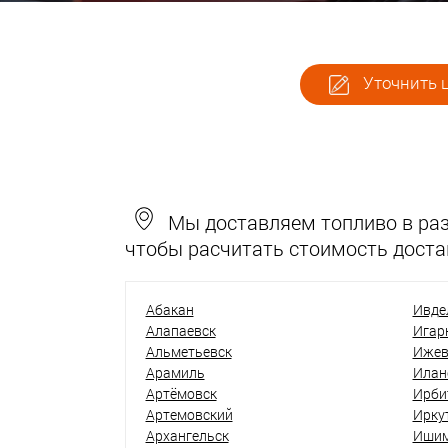
Уточнить ц
Мы доставляем топливо в разн
чтобы расчитать стоимость доста
Абакан
Ивде
Алапаевск
Игар
Альметьевск
Ижев
Арамиль
Илан
Артёмовск
Ирби
Артемовский
Ирку
Архангельск
Иши