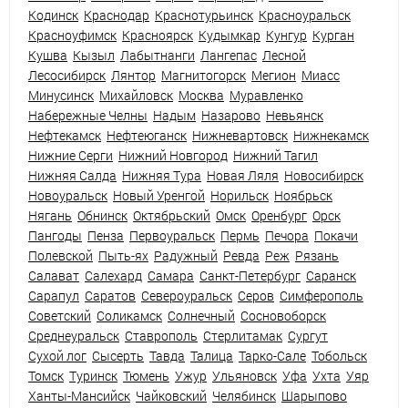
Кодинск
Краснодар
Краснотурьинск
Красноуральск
Красноуфимск
Красноярск
Кудымкар
Кунгур
Курган
Кушва
Кызыл
Лабытнанги
Лангепас
Лесной
Лесосибирск
Лянтор
Магнитогорск
Мегион
Миасс
Минусинск
Михайловск
Москва
Муравленко
Набережные Челны
Надым
Назарово
Невьянск
Нефтекамск
Нефтеюганск
Нижневартовск
Нижнекамск
Нижние Серги
Нижний Новгород
Нижний Тагил
Нижняя Салда
Нижняя Тура
Новая Ляля
Новосибирск
Новоуральск
Новый Уренгой
Норильск
Ноябрьск
Нягань
Обнинск
Октябрьский
Омск
Оренбург
Орск
Пангоды
Пенза
Первоуральск
Пермь
Печора
Покачи
Полевской
Пыть-ях
Радужный
Ревда
Реж
Рязань
Салават
Салехард
Самара
Санкт-Петербург
Саранск
Сарапул
Саратов
Североуральск
Серов
Симферополь
Советский
Соликамск
Солнечный
Сосновоборск
Среднеуральск
Ставрополь
Стерлитамак
Сургут
Сухой лог
Сысерть
Тавда
Талица
Тарко-Сале
Тобольск
Томск
Туринск
Тюмень
Ужур
Ульяновск
Уфа
Ухта
Уяр
Ханты-Мансийск
Чайковский
Челябинск
Шарыпово