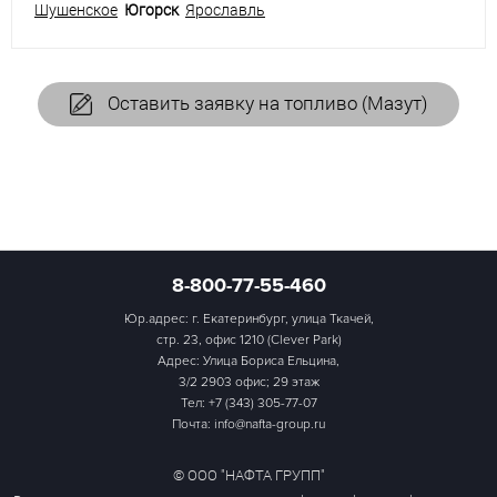
Шушенское
Югорск
Ярославль
Оставить заявку на топливо (Мазут)
8-800-77-55-460
Юр.адрес: г. Екатеринбург, улица Ткачей,
стр. 23, офис 1210 (Clever Park)
Адрес: Улица Бориса Ельцина,
3/2 2903 офис; 29 этаж
Тел:
+7 (343) 305-77-07
Почта: info@nafta-group.ru
© ООО "НАФТА ГРУПП"