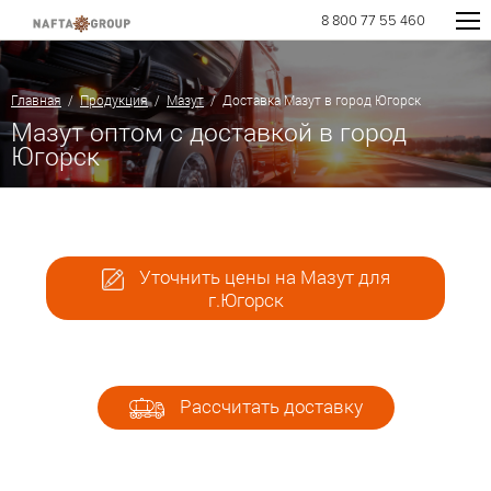
8 800 77 55 460
Главная
/
Продукция
/
Мазут
/ Доставка Мазут в город Югорск
Мазут оптом с доставкой в город
Югорск
Уточнить цены на Мазут для
г.Югорск
Рассчитать доставку