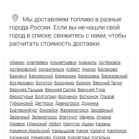
Мы доставляем топливо в разные
города России. Если вы не нашли свой
город в списке, свяжитесь с нами, чтобы
расчитать стоимость доставки.
Абакан
Алапаевск
Альметьевск
Арамиль
Артёмовск
Артемовский
Архангельск
Асбест
Ачинск
Балаково
Барнаул
Белоярский
Березники
Березовка
Березовский
Богданович
Боготол
Бородино
Брянск
Верхний Тагил
Верхняя Пышма
Верхняя Салда
Верхняя Тура
Верхотурье
Волгоград
Волчанск
Воткинск
Глазов
Губкинский
Дегтярск
Дивногорск
Дудинка
Екатеринбург
Енисейск
Железногорск
Заозёрный
Заречный
Зеленогорск
Златоуст
Ивдель
Игарка
Ижевск
Иланский
Ирбит
Иркутск
Ишим
Казань
Каменск-Уральский
Камышлов
Канск
Караул
Карпинск
Качканар
Кемерово
Киров
Кировград
Когалым