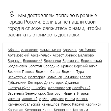
Мы доставляем топливо в разные
города России. Если вы не нашли свой
город в списке, свяжитесь с нами, чтобы
расчитать стоимость доставки.
Абакан
Алапаевск
Альметьевск
Арамиль
Артёмовск
Артемовский
Архангельск
Асбест
Ачинск
Балаково
Барнаул
Белоярский
Березники
Березовка
Березовский
Богданович
Боготол
Бородино
Брянск
Верхний Тагил
Верхняя Пышма
Верхняя Салда
Верхняя Тура
Верхотурье
Волгоград
Волчанск
Воткинск
Глазов
Губкинский
Дегтярск
Дивногорск
Дудинка
Екатеринбург
Енисейск
Железногорск
Заозёрный
Заречный
Зеленогорск
Златоуст
Ивдель
Игарка
Ижевск
Иланский
Ирбит
Иркутск
Ишим
Казань
Каменск-Уральский
Камышлов
Канск
Караул
Карпинск
Качканар
Кемерово
Киров
Кировград
Когалым