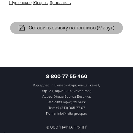
Шушенское
Югорск
Ярославль
Оставить заявку на топливо (Мазут)
8-800-77-55-460
Юр.адрес: г. Екатеринбург, улица Ткачей,
стр. 23, офис 1210 (Clever Park)
Адрес: Улица Бориса Ельцина,
3/2 2903 офис; 29 этаж
Тел:
+7 (343) 305-77-07
Почта: info@nafta-group.ru
© ООО "НАФТА ГРУПП"