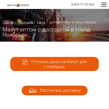
8 800 77 55 460
Главная
/
Продукция
/
Мазут
/ Доставка Мазут в город Ноябрьск
Мазут оптом с доставкой в город
Ноябрьск
Уточнить цены на Мазут для
г.Ноябрьск
Рассчитать доставку