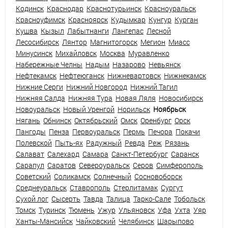
Кодинск
Краснодар
Краснотурьинск
Красноуральск
Красноуфимск
Красноярск
Кудымкар
Кунгур
Курган
Кушва
Кызыл
Лабытнанги
Лангепас
Лесной
Лесосибирск
Лянтор
Магнитогорск
Мегион
Миасс
Минусинск
Михайловск
Москва
Муравленко
Набережные Челны
Надым
Назарово
Невьянск
Нефтекамск
Нефтеюганск
Нижневартовск
Нижнекамск
Нижние Серги
Нижний Новгород
Нижний Тагил
Нижняя Салда
Нижняя Тура
Новая Ляля
Новосибирск
Новоуральск
Новый Уренгой
Норильск
Ноябрьск
Нягань
Обнинск
Октябрьский
Омск
Оренбург
Орск
Пангоды
Пенза
Первоуральск
Пермь
Печора
Покачи
Полевской
Пыть-ях
Радужный
Ревда
Реж
Рязань
Салават
Салехард
Самара
Санкт-Петербург
Саранск
Сарапул
Саратов
Североуральск
Серов
Симферополь
Советский
Соликамск
Солнечный
Сосновоборск
Среднеуральск
Ставрополь
Стерлитамак
Сургут
Сухой лог
Сысерть
Тавда
Талица
Тарко-Сале
Тобольск
Томск
Туринск
Тюмень
Ужур
Ульяновск
Уфа
Ухта
Уяр
Ханты-Мансийск
Чайковский
Челябинск
Шарыпово