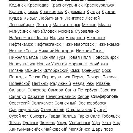
Кодинск
Краснодар
Краснотурьинск
Красноуральск
Красноуфимск
Красноярск
Кудымкар
Кунгур
Курган
Кушва
Кызыл
Лабытнанги
Лангепас
Лесной
Лесосибирск
Лянтор
Магнитогорск
Мегион
Миасс
Минусинск
Михайловск
Москва
Муравленко
Набережные Челны
Надым
Назарово
Невьянск
Нефтекамск
Нефтеюганск
Нижневартовск
Нижнекамск
Нижние Серги
Нижний Новгород
Нижний Тагил
Нижняя Салда
Нижняя Тура
Новая Ляля
Новосибирск
Новоуральск
Новый Уренгой
Норильск
Ноябрьск
Нягань
Обнинск
Октябрьский
Омск
Оренбург
Орск
Пангоды
Пенза
Первоуральск
Пермь
Печора
Покачи
Полевской
Пыть-ях
Радужный
Ревда
Реж
Рязань
Салават
Салехард
Самара
Санкт-Петербург
Саранск
Сарапул
Саратов
Североуральск
Серов
Симферополь
Советский
Соликамск
Солнечный
Сосновоборск
Среднеуральск
Ставрополь
Стерлитамак
Сургут
Сухой лог
Сысерть
Тавда
Талица
Тарко-Сале
Тобольск
Томск
Туринск
Тюмень
Ужур
Ульяновск
Уфа
Ухта
Уяр
Ханты-Мансийск
Чайковский
Челябинск
Шарыпово