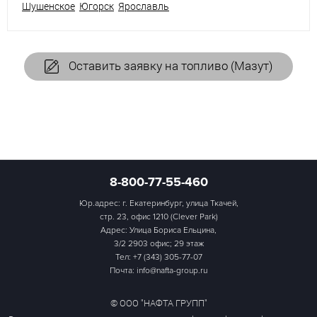
Шушенское
Югорск
Ярославль
Оставить заявку на топливо (Мазут)
8-800-77-55-460
Юр.адрес: г. Екатеринбург, улица Ткачей,
стр. 23, офис 1210 (Clever Park)
Адрес: Улица Бориса Ельцина,
3/2 2903 офис; 29 этаж
Тел:
+7 (343) 305-77-07
Почта: info@nafta-group.ru
© ООО "НАФТА ГРУПП"