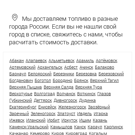
Мы доставляем топливо в разные
города России. Если вы не нашли свой
город в списке, свяжитесь с нами, чтобы
расчитать стоимость доставки.
Абакан
Алапаевск
Альметьевск
Арамиль
Артёмовск
Артемовский
Архангельск
Асбест
Ачинск
Балаково
Барнаул
Белоярский
Березники
Березовка
Березовский
Богданович
Боготол
Бородино
Брянск
Верхний Тагил
Верхняя Пышма
Верхняя Салда
Верхняя Тура
Верхотурье
Волгоград
Волчанск
Воткинск
Глазов
Губкинский
Дегтярск
Дивногорск
Дудинка
Екатеринбург
Енисейск
Железногорск
Заозёрный
Заречный
Зеленогорск
Златоуст
Ивдель
Игарка
Ижевск
Иланский
Ирбит
Иркутск
Ишим
Казань
Каменск-Уральский
Камышлов
Канск
Караул
Карпинск
Качканар
Кемерово
Киров
Кировград
Когалым