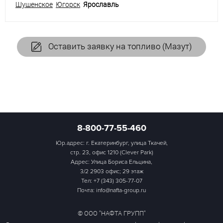
Шушенское
Югорск
Ярославль
Оставить заявку на топливо (Мазут)
8-800-77-55-460
Юр.адрес: г. Екатеринбург, улица Ткачей,
стр. 23, офис 1210 (Clever Park)
Адрес: Улица Бориса Ельцина,
3/2 2903 офис; 29 этаж
Тел:
+7 (343) 305-77-07
Почта: info@nafta-group.ru
© ООО "НАФТА ГРУПП"