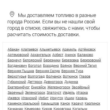
Мы доставляем топливо в разные
города России. Если вы не нашли свой
город в списке, свяжитесь с нами, чтобы
расчитать стоимость доставки.
Абакан
Алапаевск
Альметьевск
Арамиль
Артёмовск
Артемовский
Архангельск
Асбест
Ачинск
Балаково
Барнаул
Белоярский
Березники
Березовка
Березовский
Богданович
Боготол
Бородино
Брянск
Верхний Тагил
Верхняя Пышма
Верхняя Салда
Верхняя Тура
Верхотурье
Волгоград
Волчанск
Воткинск
Глазов
Губкинский
Дегтярск
Дивногорск
Дудинка
Екатеринбург
Енисейск
Железногорск
Заозёрный
Заречный
Зеленогорск
Златоуст
Ивдель
Игарка
Ижевск
Иланский
Ирбит
Иркутск
Ишим
Казань
Каменск-Уральский
Камышлов
Канск
Караул
Карпинск
Качканар
Кемерово
Киров
Кировград
Когалым