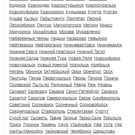
Кодинск
Краснодар
Краснотурьинск
Красноуральск
Красноуфимск
Красноярск
Кудымкар
Кунгур
Курган
Кушва
Кызыл
Лабытнанги
Лангепас
Лесной
Лесосибирск
Лянтор
Магнитогорск
Мегион
Миасс
Минусинск
Михайловск
Москва
Муравленко
Набережные Челны
Надым
Назарово
Невьянск
Нефтекамск
Нефтеюганск
Нижневартовск
Нижнекамск
Нижние Серги
Нижний Новгород
Нижний Тагил
Нижняя Салда
Нижняя Тура
Новая Ляля
Новосибирск
Новоуральск
Новый Уренгой
Норильск
Ноябрьск
Нягань
Обнинск
Октябрьский
Омск
Оренбург
Орск
Пангоды
Пенза
Первоуральск
Пермь
Печора
Покачи
Полевской
Пыть-ях
Радужный
Ревда
Реж
Рязань
Салават
Салехард
Самара
Санкт-Петербург
Саранск
Сарапул
Саратов
Североуральск
Серов
Симферополь
Советский
Соликамск
Солнечный
Сосновоборск
Среднеуральск
Ставрополь
Стерлитамак
Сургут
Сухой лог
Сысерть
Тавда
Талица
Тарко-Сале
Тобольск
Томск
Туринск
Тюмень
Ужур
Ульяновск
Уфа
Ухта
Уяр
Ханты-Мансийск
Чайковский
Челябинск
Шарыпово