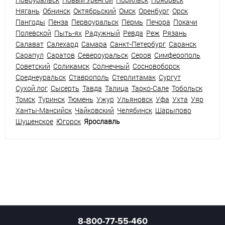
Нягань
Обнинск
Октябрьский
Омск
Оренбург
Орск
Пангоды
Пенза
Первоуральск
Пермь
Печора
Покачи
Полевской
Пыть-ях
Радужный
Ревда
Реж
Рязань
Салават
Салехард
Самара
Санкт-Петербург
Саранск
Сарапул
Саратов
Североуральск
Серов
Симферополь
Советский
Соликамск
Солнечный
Сосновоборск
Среднеуральск
Ставрополь
Стерлитамак
Сургут
Сухой лог
Сысерть
Тавда
Талица
Тарко-Сале
Тобольск
Томск
Туринск
Тюмень
Ужур
Ульяновск
Уфа
Ухта
Уяр
Ханты-Мансийск
Чайковский
Челябинск
Шарыпово
Шушенское
Югорск
Ярославль
8-800-77-55-460