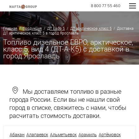
8 800 77 55 460
Главная
/
Продукция
/
ДТ Евро 5
/
ДТ арктическое, класс 5
/ Доставка
ДТ арктическое, класс 5 в город Ярославль
Топливо дизельное ЕВРО, арктическое,
класс 5, вид 4 (ДТ-А-К5) с доставкой в
город Ярославль
Мы доставляем топливо в разные
города России. Если вы не нашли свой
город в списке, свяжитесь с нами, чтобы
расчитать стоимость доставки.
Абакан
Алапаевск
Альметьевск
Арамиль
Артёмовск