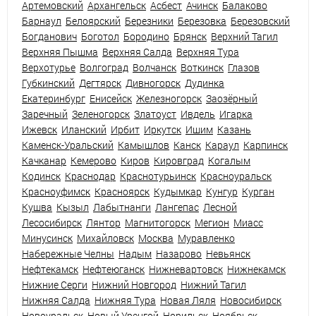
Артемовский
Архангельск
Асбест
Ачинск
Балаково
Барнаул
Белоярский
Березники
Березовка
Березовский
Богданович
Боготол
Бородино
Брянск
Верхний Тагил
Верхняя Пышма
Верхняя Салда
Верхняя Тура
Верхотурье
Волгоград
Волчанск
Воткинск
Глазов
Губкинский
Дегтярск
Дивногорск
Дудинка
Екатеринбург
Енисейск
Железногорск
Заозёрный
Заречный
Зеленогорск
Златоуст
Ивдель
Игарка
Ижевск
Иланский
Ирбит
Иркутск
Ишим
Казань
Каменск-Уральский
Камышлов
Канск
Караул
Карпинск
Качканар
Кемерово
Киров
Кировград
Когалым
Кодинск
Краснодар
Краснотурьинск
Красноуральск
Красноуфимск
Красноярск
Кудымкар
Кунгур
Курган
Кушва
Кызыл
Лабытнанги
Лангепас
Лесной
Лесосибирск
Лянтор
Магнитогорск
Мегион
Миасс
Минусинск
Михайловск
Москва
Муравленко
Набережные Челны
Надым
Назарово
Невьянск
Нефтекамск
Нефтеюганск
Нижневартовск
Нижнекамск
Нижние Серги
Нижний Новгород
Нижний Тагил
Нижняя Салда
Нижняя Тура
Новая Ляля
Новосибирск
Новоуральск
Новый Уренгой
Норильск
Ноябрьск