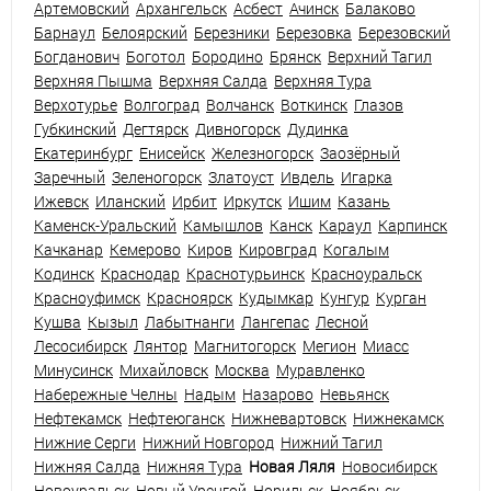
Артемовский
Архангельск
Асбест
Ачинск
Балаково
Барнаул
Белоярский
Березники
Березовка
Березовский
Богданович
Боготол
Бородино
Брянск
Верхний Тагил
Верхняя Пышма
Верхняя Салда
Верхняя Тура
Верхотурье
Волгоград
Волчанск
Воткинск
Глазов
Губкинский
Дегтярск
Дивногорск
Дудинка
Екатеринбург
Енисейск
Железногорск
Заозёрный
Заречный
Зеленогорск
Златоуст
Ивдель
Игарка
Ижевск
Иланский
Ирбит
Иркутск
Ишим
Казань
Каменск-Уральский
Камышлов
Канск
Караул
Карпинск
Качканар
Кемерово
Киров
Кировград
Когалым
Кодинск
Краснодар
Краснотурьинск
Красноуральск
Красноуфимск
Красноярск
Кудымкар
Кунгур
Курган
Кушва
Кызыл
Лабытнанги
Лангепас
Лесной
Лесосибирск
Лянтор
Магнитогорск
Мегион
Миасс
Минусинск
Михайловск
Москва
Муравленко
Набережные Челны
Надым
Назарово
Невьянск
Нефтекамск
Нефтеюганск
Нижневартовск
Нижнекамск
Нижние Серги
Нижний Новгород
Нижний Тагил
Нижняя Салда
Нижняя Тура
Новая Ляля
Новосибирск
Новоуральск
Новый Уренгой
Норильск
Ноябрьск