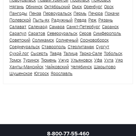
Нягань
Обнинск
Октябрьский
Омск
Оренбург
Орск
Пангоды
Пенза
Первоуральск
Пермь
Печора
Покачи
Полевской
Пыть-ях
Радужный
Ревда
Реж
Рязань
Салават
Салехард
Самара
Санкт-Петербург
Саранск
Сарапул
Саратов
Североуральск
Серов
Симферополь
Советский
Соликамск
Солнечный
Сосновоборск
Среднеуральск
Ставрополь
Стерлитамак
Сургут
Сухой лог
Сысерть
Тавда
Талица
Тарко-Сале
Тобольск
Томск
Туринск
Тюмень
Ужур
Ульяновск
Уфа
Ухта
Уяр
Ханты-Мансийск
Чайковский
Челябинск
Шарыпово
Шушенское
Югорск
Ярославль
8-800-77-55-460