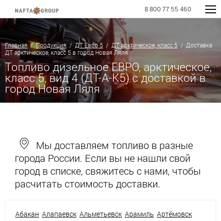
8 800 77 55 460
Главная
/
Продукция
/
ДТ Евро 5
/
ДТ арктическое, класс 5
/ Доставка
ДТ арктическое, класс 5 в город Новая Ляля
Топливо дизельное ЕВРО, арктическое,
класс 5, вид 4 (ДТ-А-К5) с доставкой в
город Новая Ляля
Мы доставляем топливо в разные
города России. Если вы не нашли свой
город в списке, свяжитесь с нами, чтобы
расчитать стоимость доставки.
Абакан
Алапаевск
Альметьевск
Арамиль
Артёмовск